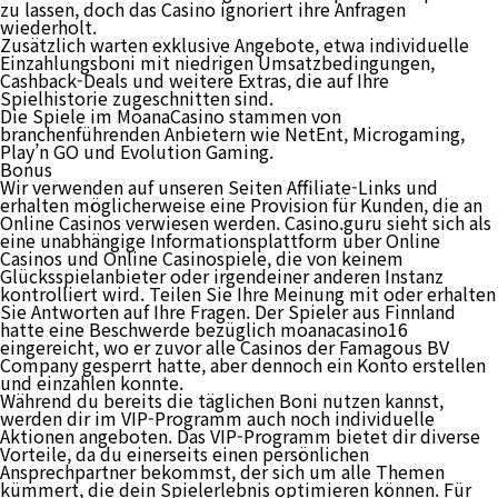
zu lassen, doch das Casino ignoriert ihre Anfragen
wiederholt.
Zusätzlich warten exklusive Angebote, etwa individuelle
Einzahlungsboni mit niedrigen Umsatzbedingungen,
Cashback-Deals und weitere Extras, die auf Ihre
Spielhistorie zugeschnitten sind.
Die Spiele im MoanaCasino stammen von
branchenführenden Anbietern wie NetEnt, Microgaming,
Play’n GO und Evolution Gaming.
Bonus
Wir verwenden auf unseren Seiten Affiliate-Links und
erhalten möglicherweise eine Provision für Kunden, die an
Online Casinos verwiesen werden. Casino.guru sieht sich als
eine unabhängige Informationsplattform über Online
Casinos und Online Casinospiele, die von keinem
Glücksspielanbieter oder irgendeiner anderen Instanz
kontrolliert wird. Teilen Sie Ihre Meinung mit oder erhalten
Sie Antworten auf Ihre Fragen. Der Spieler aus Finnland
hatte eine Beschwerde bezüglich moanacasino16
eingereicht, wo er zuvor alle Casinos der Famagous BV
Company gesperrt hatte, aber dennoch ein Konto erstellen
und einzahlen konnte.
Während du bereits die täglichen Boni nutzen kannst,
werden dir im VIP-Programm auch noch individuelle
Aktionen angeboten. Das VIP-Programm bietet dir diverse
Vorteile, da du einerseits einen persönlichen
Ansprechpartner bekommst, der sich um alle Themen
kümmert, die dein Spielerlebnis optimieren können. Für