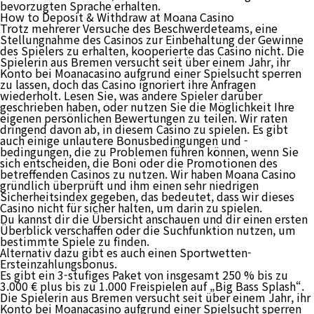
bevorzugten Sprache erhalten.
How to Deposit & Withdraw at Moana Casino
Trotz mehrerer Versuche des Beschwerdeteams, eine
Stellungnahme des Casinos zur Einbehaltung der Gewinne
des Spielers zu erhalten, kooperierte das Casino nicht. Die
Spielerin aus Bremen versucht seit über einem Jahr, ihr
Konto bei Moanacasino aufgrund einer Spielsucht sperren
zu lassen, doch das Casino ignoriert ihre Anfragen
wiederholt. Lesen Sie, was andere Spieler darüber
geschrieben haben, oder nutzen Sie die Möglichkeit Ihre
eigenen persönlichen Bewertungen zu teilen. Wir raten
dringend davon ab, in diesem Casino zu spielen. Es gibt
auch einige unlautere Bonusbedingungen und -
bedingungen, die zu Problemen führen können, wenn Sie
sich entscheiden, die Boni oder die Promotionen des
betreffenden Casinos zu nutzen. Wir haben Moana Casino
gründlich überprüft und ihm einen sehr niedrigen
Sicherheitsindex gegeben, das bedeutet, dass wir dieses
Casino nicht für sicher halten, um darin zu spielen.
Du kannst dir die Übersicht anschauen und dir einen ersten
Überblick verschaffen oder die Suchfunktion nutzen, um
bestimmte Spiele zu finden.
Alternativ dazu gibt es auch einen Sportwetten-
Ersteinzahlungsbonus.
Es gibt ein 3-stufiges Paket von insgesamt 250 % bis zu
3.000 € plus bis zu 1.000 Freispielen auf „Big Bass Splash“.
Die Spielerin aus Bremen versucht seit über einem Jahr, ihr
Konto bei Moanacasino aufgrund einer Spielsucht sperren