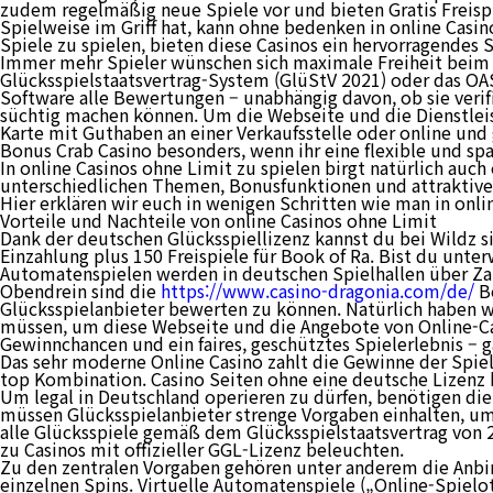
zudem regelmäßig neue Spiele vor und bieten Gratis Freisp
Spielweise im Griff hat, kann ohne bedenken in online Casi
Spiele zu spielen, bieten diese Casinos ein hervorragendes S
Immer mehr Spieler wünschen sich maximale Freiheit beim Sp
Glücksspielstaatsvertrag-System (GlüStV 2021) oder das OAS
Software alle Bewertungen – unabhängig davon, ob sie verif
süchtig machen können. Um die Webseite und die Dienstleis
Karte mit Guthaben an einer Verkaufsstelle oder online und 
Bonus Crab Casino besonders, wenn ihr eine flexible und s
In online Casinos ohne Limit zu spielen birgt natürlich auc
unterschiedlichen Themen, Bonusfunktionen und attraktiven 
Hier erklären wir euch in wenigen Schritten wie man in onli
Vorteile und Nachteile von online Casinos ohne Limit
Dank der deutschen Glücksspiellizenz kannst du bei Wildz si
Einzahlung plus 150 Freispiele für Book of Ra. Bist du unt
Automatenspielen werden in deutschen Spielhallen über Za
Obendrein sind die
https://www.casino-dragonia.com/de/
Bo
Glücksspielanbieter bewerten zu können. Natürlich haben wi
müssen, um diese Webseite und die Angebote von Online-Cas
Gewinnchancen und ein faires, geschütztes Spielerlebnis – 
Das sehr moderne Online Casino zahlt die Gewinne der Spiel
top Kombination. Casino Seiten ohne eine deutsche Lizenz 
Um legal in Deutschland operieren zu dürfen, benötigen di
müssen Glücksspielanbieter strenge Vorgaben einhalten, u
alle Glücksspiele gemäß dem Glücksspielstaatsvertrag von 2
zu Casinos mit offizieller GGL-Lizenz beleuchten.
Zu den zentralen Vorgaben gehören unter anderem die Anbi
einzelnen Spins. Virtuelle Automatenspiele („Online-Spiel