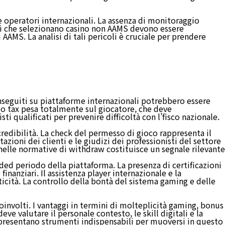
te operatori internazionali. La assenza di monitoraggio
tori che selezionano casino non AAMS devono essere
AMS. La analisi di tali pericoli è cruciale per prendere
nseguiti su piattaforme internazionali potrebbero essere
llo tax pesa totalmente sul giocatore, che deve
 qualificati per prevenire difficoltà con l’fisco nazionale.
credibilità. La check del permesso di gioco rappresenta il
zioni dei clienti e le giudizi dei professionisti del settore
e nelle normative di withdraw costituisce un segnale rilevante
nded periodo della piattaforma. La presenza di certificazioni
inanziari. Il assistenza player internazionale e la
ticità. La controllo della bontà del sistema gaming e delle
coinvolti. I vantaggi in termini di molteplicità gaming, bonus
ve valutare il personale contesto, le skill digitali e la
appresentano strumenti indispensabili per muoversi in questo