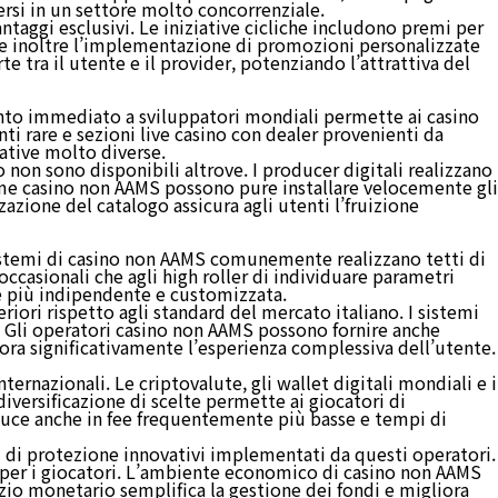
ersi in un settore molto concorrenziale.
ntaggi esclusivi. Le iniziative cicliche includono premi per
te inoltre l’implementazione di promozioni personalizzate
 tra il utente e il provider, potenziando l’attrattiva del
mento immediato a sviluppatori mondiali permette ai casino
nti rare e sezioni live casino con dealer provenienti da
tative molto diverse.
 non sono disponibili altrove. I producer digitali realizzano
rme casino non AAMS possono pure installare velocemente gli
azione del catalogo assicura agli utenti l’fruizione
I sistemi di casino non AAMS comunemente realizzano tetti di
 occasionali che agli high roller di individuare parametri
e più indipendente e customizzata.
iori rispetto agli standard del mercato italiano. I sistemi
. Gli operatori casino non AAMS possono fornire anche
iora significativamente l’esperienza complessiva dell’utente.
ernazionali. Le criptovalute, gli wallet digitali mondiali e i
versificazione di scelte permette ai giocatori di
raduce anche in fee frequentemente più basse e tempi di
mi di protezione innovativi implementati da questi operatori.
tà per i giocatori. L’ambiente economico di casino non AAMS
izio monetario semplifica la gestione dei fondi e migliora