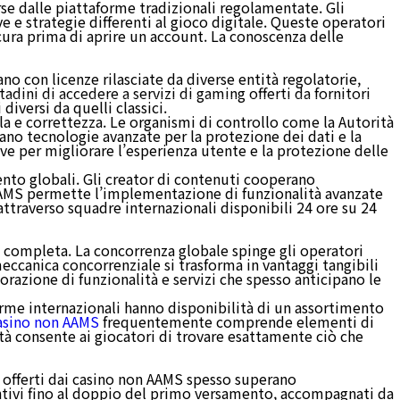
rse dalle piattaforme tradizionali regolamentate. Gli
e strategie differenti al gioco digitale. Queste operatori
cura prima di aprire un account. La conoscenza delle
사업분야
고객센터
no con licenze rilasciate da diverse entità regolatorie,
dini di accedere a servizi di gaming offerti da fornitori
iversi da quelli classici.
la e correttezza. Le organismi di controllo come la Autorità
zano tecnologie avanzate per la protezione dei dati e la
ve per migliorare l’esperienza utente e la protezione delle
nto globali. Gli creator di contenuti cooperano
 AAMS permette l’implementazione di funzionalità avanzate
attraverso squadre internazionali disponibili 24 ore su 24
e completa. La concorrenza globale spinge gli operatori
ccanica concorrenziale si trasforma in vantaggi tangibili
orazione di funzionalità e servizi che spesso anticipano le
forme internazionali hanno disponibilità di un assortimento
asino non AAMS
frequentemente comprende elementi di
tà consente ai giocatori di trovare esattamente ciò che
li offerti dai casino non AAMS spesso superano
entivi fino al doppio del primo versamento, accompagnati da