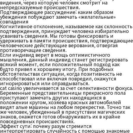
видения, через которую человек смотрит на
непредсказуемые происшествия.
Подтверждающее рассуждение: каким образом
убеждения побуждают замечать «желательные»
совпадения
Когнитивное отклонение, называемое как склонность
подтверждения, принуждает человека избирательно
усваивать сведения. Мы готовы фиксировать и
удерживать в памяти происшествия, подтверждающие
человеческие действующие верования, отвергая
противоречащие сведения.
Если индивид верит в мощь оптимистичного
мышления, данный индивид станет регистрировать
всякий момент, если положительный подход как
будто привел к хорошему итогу. При подобных
обстоятельствах ситуации, когда позитивность не
способствовал или включая повредил, окажутся
игнорироваться или оправдываться.
cat casino увеличивается за счет селективности фокуса.
Беременные представительницы прекрасного пола
приступают замечать других находящихся в
положении кругом, хозяева красных автомобилей
видят алые машины на любом перекрестке. Точно так
же человек, убежденный в присутствии магических
знаков, окажется готов обнаруживать их в крайне
повседневных происшествиях.
Эффект сути: почему разум стремится
интерпретировать случайность с помощью знакомые