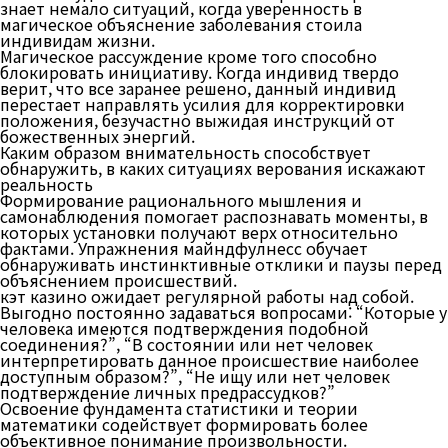
знает немало ситуаций, когда уверенность в
магическое объяснение заболевания стоила
индивидам жизни.
Магическое рассуждение кроме того способно
блокировать инициативу. Когда индивид твердо
верит, что все заранее решено, данный индивид
перестает направлять усилия для корректировки
положения, безучастно выжидая инструкций от
божественных энергий.
Каким образом внимательность способствует
обнаружить, в каких ситуациях верования искажают
реальность
Формирование рационального мышления и
самонаблюдения помогает распознавать моменты, в
которых установки получают верх относительно
фактами. Упражнения майндфулнесс обучает
обнаруживать инстинктивные отклики и паузы перед
объяснением происшествий.
кэт казино ожидает регулярной работы над собой.
Выгодно постоянно задаваться вопросами: “Которые у
человека имеются подтверждения подобной
соединения?”, “В состоянии или нет человек
интерпретировать данное происшествие наиболее
доступным образом?”, “Не ищу или нет человек
подтверждение личных предрассудков?”
Освоение фундамента статистики и теории
математики содействует формировать более
объективное понимание произвольности.