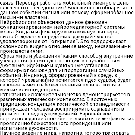
связь. Перестал работать мобильный именно в день
ключевого собеседования? Большинство обнаружат в
данном событии сигнал или помеху, сформированное
высшими властями.
Нейробиологи объясняют данное феномен
функционированием нейромедиаторной системы
мозга. Когда мы фиксируем возможную паттерн,
высвобождается передатчик, дающий чувство
удовлетворения от “открытия”. Это поддерживает
склонность видеть отношения между несвязанными
происшествиями.
Образ мира и убеждения: каким способом внутренние
убеждения формируют позицию к случайностям
Духовные, идейные и культурные установки
формируют основу для интерпретации случайных
событий. Индивид, сформированный в среде, в
которой чрезвычайно почитается идея судьбы, будет
склонен замечать божественный план включая в
мелких коинциденциях.
кэт казино исключительно четко демонстрируется в
различных этнических контекстах. В восточных
традициях концепция космической справедливости
принуждает человека воспринимать совпадения в
роли итог предыдущих деяний. Европейское
вероисповедание способно толковать те же факты как
проявление божественного провидения или
испытания духовности.
Научное видение мира, напротив, готово трактовать