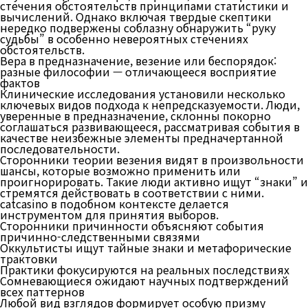
стечения обстоятельств принципами статистики и
вычислений. Однако включая твердые скептики
нередко подвержены соблазну обнаружить “руку
судьбы” в особенно невероятных стечениях
обстоятельств.
Вера в предназначение, везение или беспорядок:
разные философии — отличающееся восприятие
фактов
Клинические исследования установили несколько
ключевых видов подхода к непредсказуемости. Люди,
уверенные в предназначение, склонны покорно
соглашаться развивающееся, рассматривая события в
качестве неизбежные элементы предначертанной
последовательности.
Сторонники теории везения видят в произвольности
шансы, которые возможно применить или
проигнорировать. Такие люди активно ищут “знаки” и
стремятся действовать в соответствии с ними.
catcasino в подобном контексте делается
инструментом для принятия выборов.
Сторонники причинности объясняют события
причинно-следственными связями
Оккультисты ищут тайные знаки и метафорические
трактовки
Практики фокусируются на реальных последствиях
Сомневающиеся ожидают научных подтверждений
всех паттернов
Любой вид взглядов формирует особую призму