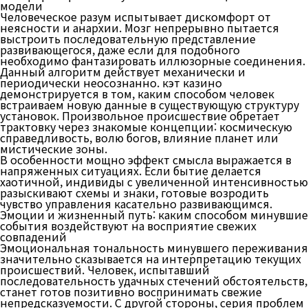
модели
Человеческое разум испытывает дискомфорт от
неясности и анархии. Мозг непрерывно пытается
выстроить последовательную представление
развивающегося, даже если для подобного
необходимо фантазировать иллюзорные соединения.
Данный алгоритм действует механически и
периодически неосознанно. кэт казино
демонстрируется в том, каким способом человек
встраиваем новую данные в существующую структуру
установок. Произвольное происшествие обретает
трактовку через знакомые концепции: космическую
справедливость, волю богов, влияние планет или
мистические зоны.
В особенности мощно эффект смысла выражается в
напряженных ситуациях. Если бытие делается
хаотичной, индивиды с увеличенной интенсивностью
разыскивают схемы и знаки, готовые возродить
чувство управления касательно развивающимся.
Эмоции и жизненный путь: каким способом минувшие
события воздействуют на восприятие свежих
совпадений
Эмоциональная тональность минувшего переживания
значительно сказывается на интерпретацию текущих
происшествий. Человек, испытавший
последовательность удачных стечений обстоятельств,
станет готов позитивно воспринимать свежие
непредсказуемости. С другой стороны, серия проблем