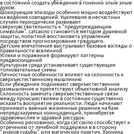
в состоянии создать убеждение в гонении злым злым
духом.
Шокирующие эпизоды особенно мощно воздействуют
на видение совпадений. Уцелевшие в несчастных
случаях периодически развивают
сверхчувствительность к “предупреждающим
символам”. catcasino становится методом душевной
защиты, попыткой восстановить управление
посредством прогнозирование грядущего.
Детские впечатления выстраивают базовые взгляды о
правильности вселенной
Успехи и поражения формируют паттерны
предвосхищений
Культурная среда устанавливает существующие
толковательные схемы
Личностные особенности влияют на склонность к
сверхъестественному мышлению
Если убеждения поднимают сверхъестественное
размышление и препятствуют объективной анализу
Склонность замечать сверхъестественные связи
между происшествиями в состоянии существенно
исказить восприятие реальности. Люди начинают
принимать важные жизненные решения на базе
непредсказуемых коинциденций, пренебрегая
здравомыслие и здравый рассудок.
Особенно рискованно, когда cat casino способствует к
отречению от лечебной поддержки в в сторону
“знаков судьбы” или магических практик. Хроника