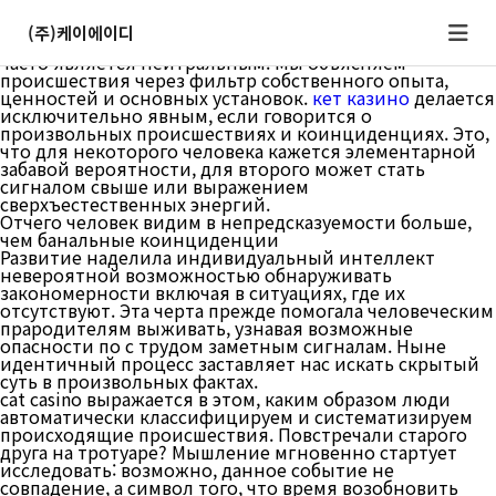
Как внутренние установки изменяют понимание
непредсказуемости
(주)케이에이디
Человеческое видение окружающего пространства не
часто является нейтральным. Мы объясняем
происшествия через фильтр собственного опыта,
ценностей и основных установок.
кет казино
делается
исключительно явным, если говорится о
произвольных происшествиях и коинциденциях. Это,
что для некоторого человека кажется элементарной
забавой вероятности, для второго может стать
сигналом свыше или выражением
сверхъестественных энергий.
Отчего человек видим в непредсказуемости больше,
чем банальные коинциденции
Развитие наделила индивидуальный интеллект
невероятной возможностью обнаруживать
закономерности включая в ситуациях, где их
отсутствуют. Эта черта прежде помогала человеческим
прародителям выживать, узнавая возможные
опасности по с трудом заметным сигналам. Ныне
идентичный процесс заставляет нас искать скрытый
суть в произвольных фактах.
cat casino выражается в этом, каким образом люди
автоматически классифицируем и систематизируем
происходящие происшествия. Повстречали старого
друга на тротуаре? Мышление мгновенно стартует
исследовать: возможно, данное событие не
совпадение, а символ того, что время возобновить