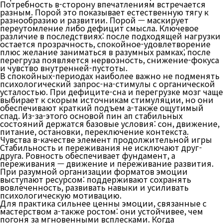
Потребность в-сторону впечатлениям встречается
разным. Порой это показывает естественную тягу к
разнообразию и развитии. Порой — маскирует
переутомление либо дефицит смысла. Ключевое
различие в последствиях: после подходящей нагрузки
остается прозрачность, спокойное-удовлетворение
плюс желание заниматься в разумных рамках; после
перегруза появляется нервозность, снижение-фокуса
и чувство внутренней-пустоты.
В спокойных-периодах наиболее важно не подменять
психологический запрос-на-стимулы с органической
усталостью. При дефиците-сна и перегрузке мозг чаще
выбирает к скорым источникам стимуляции, но они
обеспечивают краткий подъем а-также ощутимый
спад. Из-за-этого основой пин ап стабильных
состояний держатся базовые условия: сон, движение,
питание, остановки, переключение контекста.
Чувства в-качестве элемент продолжительной игры
Стабильность и переживания не исключают друг-
друга. Ровность обеспечивает фундамент, а
переживания — движение и переживание развития.
При разумной организации форматов эмоции
выступают ресурсом: поддерживают сохранять
вовлеченность, развивать навыки и усиливать
психологическую мотивацию.
Для практика сильнее ценны эмоции, связанные с
мастерством а-также ростом: они устойчивее, чем
погоня за мгновенными всплесками. Когда