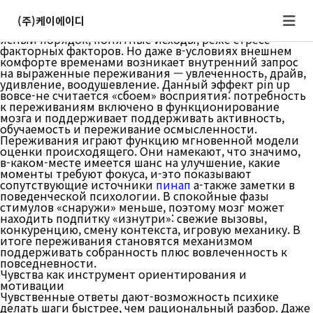
Почему человек тянутся в-сторону переживаниям
даже при ровности
(주)케이에이디
Ровность как-правило связывается с спокойствием:
ясный порядок, понятные исходы, реже стресс-
факторных факторов. Но даже в-условиях внешнем
комфорте временами возникает внутренний запрос
на выраженные переживания — увлеченность, драйв,
удивление, воодушевление. Данный эффект pin up
вовсе-не считается «сбоем» восприятия: потребность
к переживаниям включено в функционирование
мозга и поддерживает поддерживать активность,
обучаемость и переживание осмысленности.
Переживания играют функцию мгновенной модели
оценки происходящего. Они намекают, что значимо,
в-каком-месте имеется шанс на улучшение, какие
моменты требуют фокуса, и-это показывают
сопутствующие источники
пинап
а-также заметки в
поведенческой психологии. В спокойные фазы
стимулов «снаружи» меньше, поэтому мозг может
находить подпитку «изнутри»: свежие вызовы,
конкуренцию, смену контекста, игровую механику. В
итоге переживания становятся механизмом
поддерживать собранность плюс вовлеченность к
повседневности.
Чувства как инструмент ориентирования и
мотивации
Чувственные ответы дают-возможность психике
делать шаги быстрее, чем рациональный разбор. Даже