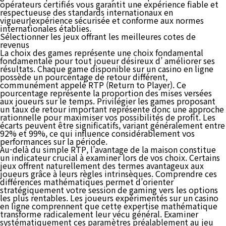
opérateurs certifiés vous garantit une expérience fiable et
respectueuse des standards internationaux en
vigueur|expérience sécurisée et conforme aux normes
internationales établies.
Sélectionner les jeux offrant les meilleures cotes de
revenus
La choix des games représente une choix fondamental
fondamentale pour tout joueur désireux d’ améliorer ses
résultats. Chaque game disponible sur un casino en ligne
possède un pourcentage de retour différent,
communément appelé RTP (Return to Player). Ce
pourcentage représente la proportion des mises versées
aux joueurs sur le temps. Privilégier les games proposant
un taux de retour important représente donc une approche
rationnelle pour maximiser vos possibilités de profit. Les
écarts peuvent être significatifs, variant généralement entre
92% et 99%, ce qui influence considérablement vos
performances sur la période.
Au-delà du simple RTP, l’avantage de la maison constitue
un indicateur crucial à examiner lors de vos choix. Certains
jeux offrent naturellement des termes avantageux aux
joueurs grâce à leurs règles intrinsèques. Comprendre ces
différences mathématiques permet d’orienter
stratégiquement votre session de gaming vers les options
les plus rentables. Les joueurs expérimentés sur un casino
en ligne comprennent que cette expertise mathématique
transforme radicalement leur vécu général. Examiner
systématiquement ces paramètres préalablement au jeu