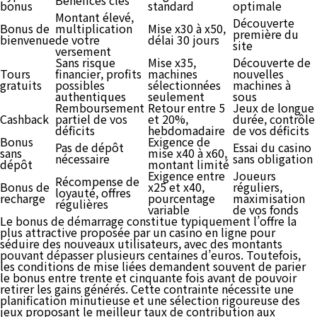
Bénéfices clés
bonus
standard
optimale
Montant élevé,
Découverte
Bonus de
multiplication
Mise x30 à x50,
première du
bienvenue
de votre
délai 30 jours
site
versement
Sans risque
Mise x35,
Découverte de
Tours
financier, profits
machines
nouvelles
gratuits
possibles
sélectionnées
machines à
authentiques
seulement
sous
Remboursement
Retour entre 5
Jeux de longue
Cashback
partiel de vos
et 20%,
durée, contrôle
déficits
hebdomadaire
de vos déficits
Bonus
Exigence de
Pas de dépôt
Essai du casino
sans
mise x40 à x60,
nécessaire
sans obligation
dépôt
montant limité
Exigence entre
Joueurs
Récompense de
Bonus de
x25 et x40,
réguliers,
loyauté, offres
recharge
pourcentage
maximisation
régulières
variable
de vos fonds
Le bonus de démarrage constitue typiquement l’offre la
plus attractive proposée par un casino en ligne pour
séduire des nouveaux utilisateurs, avec des montants
pouvant dépasser plusieurs centaines d’euros. Toutefois,
les conditions de mise liées demandent souvent de parier
le bonus entre trente et cinquante fois avant de pouvoir
retirer les gains générés. Cette contrainte nécessite une
planification minutieuse et une sélection rigoureuse des
jeux proposant le meilleur taux de contribution aux