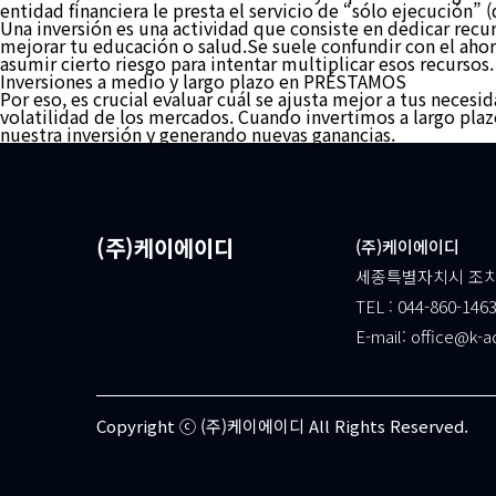
entidad financiera le presta el servicio de “sólo ejecución” (
Una inversión es una actividad que consiste en dedicar rec
mejorar tu educación o salud.Se suele confundir con el ahorr
asumir cierto riesgo para intentar multiplicar esos recursos.
Inversiones a medio y largo plazo en PRÉSTAMOS
Por eso, es crucial evaluar cuál se ajusta mejor a tus necesid
volatilidad de los mercados. Cuando invertimos a largo plaz
nuestra inversión y generando nuevas ganancias.
(주)케이에이디
(주)케이에이디
세종특별자치시 조치원
TEL : 044-860-1463
E-mail: office@k-a
Copyright ⓒ (주)케이에이디 All Rights Reserved.