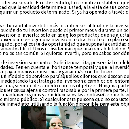
poder asesorarle. En este sentido, la normativa establece que
dad que la entidad determine si usted, a la vista de sus con
quirir un producto determinado. Si ya ha operado a través de
회사소개
rás tu capital invertido más los intereses al final de la inver
ibución de tu inversión desde el primer mes y durante un per
ersión e inviertas solo en aquellos productos que se ajustan
conveniente escoger una inversión u otra. En el corto plazo 
esgado, por el coste de oportunidad que supone la cantidad 
ancamente difícil. Unos considerarán que una rentabilidad d
 no es tan común. Si quieres invertir, pero no sabes por dón
e inversión son cuatro. Solicita una cita, presencial o telef
idades. Ten en cuenta el horizonte temporal y que la invers
der pagar menos comisiones y ganar más con tu dinero
, un modelo de servicio para aquellos clientes que desean d
ir adaptando la estrategia de inversión a cambios del entorn
cartera, siempre de acuerdo con tus objetivos. Ninguna parte 
lquier causa ajena a control razonable por la primera parte, 
ad mantener seguras y confidenciales las contraseñas que le
ocimiento público. Si cualquier otra persona que no sea ust
 de inmediato utilizando la función disponible para este obje