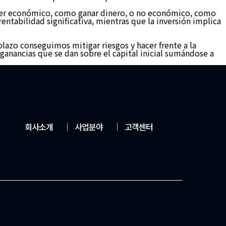
e ser económico, como ganar dinero, o no económico, como
entabilidad significativa, mientras que la inversión implica
o plazo conseguimos mitigar riesgos y hacer frente a la
ganancias que se dan sobre el capital inicial sumándose a
회사소개
│
사업분야
│
고객센터