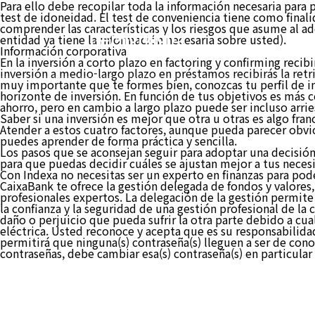
Para ello debe recopilar toda la información necesaria para 
test de idoneidad. El test de conveniencia tiene como finali
comprender las características y los riesgos que asume al ad
(주)케이에이디
entidad ya tiene la información necesaria sobre usted).
Información corporativa
En la inversión a corto plazo en factoring y confirming recibi
inversión a medio-largo plazo en préstamos recibirás la retr
muy importante que te formes bien, conozcas tu perfil de inv
horizonte de inversión. En función de tus objetivos es más 
ahorro, pero en cambio a largo plazo puede ser incluso arri
Saber si una inversión es mejor que otra u otras es algo fr
Atender a estos cuatro factores, aunque pueda parecer obvio
puedes aprender de forma práctica y sencilla.
Los pasos que se aconsejan seguir para adoptar una decisión d
para que puedas decidir cuáles se ajustan mejor a tus neces
Con Indexa no necesitas ser un experto en finanzas para po
CaixaBank te ofrece la gestión delegada de fondos y valores
profesionales expertos. La delegación de la gestión permite 
la confianza y la seguridad de una gestión profesional de la 
daño o perjuicio que pueda sufrir la otra parte debido a cua
eléctrica. Usted reconoce y acepta que es su responsabilid
permitirá que ninguna(s) contraseña(s) lleguen a ser de con
contraseñas, debe cambiar esa(s) contraseña(s) en particular