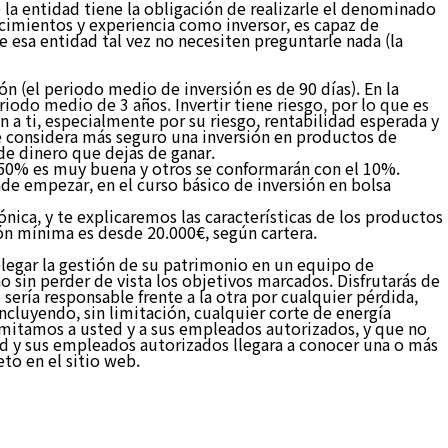
 la entidad tiene la obligación de realizarle el denominado
ocimientos y experiencia como inversor, es capaz de
 esa entidad tal vez no necesiten preguntarle nada (la
사업분야
고객센터
sión (el periodo medio de inversión es de 90 días). En la
iodo medio de 3 años. Invertir tiene riesgo, por lo que es
 a ti, especialmente por su riesgo, rentabilidad esperada y
se considera más seguro una inversión en productos de
de dinero que dejas de ganar.
el 50% es muy buena y otros se conformarán con el 10%.
de empezar, en el curso básico de inversión en bolsa
ónica, y te explicaremos las características de los productos
ión mínima es desde 20.000€, según cartera.
elegar la gestión de su patrimonio en un equipo de
o sin perder de vista los objetivos marcados. Disfrutarás de
sería responsable frente a la otra por cualquier pérdida,
incluyendo, sin limitación, cualquier corte de energía
 emitamos a usted y a sus empleados autorizados, y que no
ed y sus empleados autorizados llegara a conocer una o más
to en el sitio web.