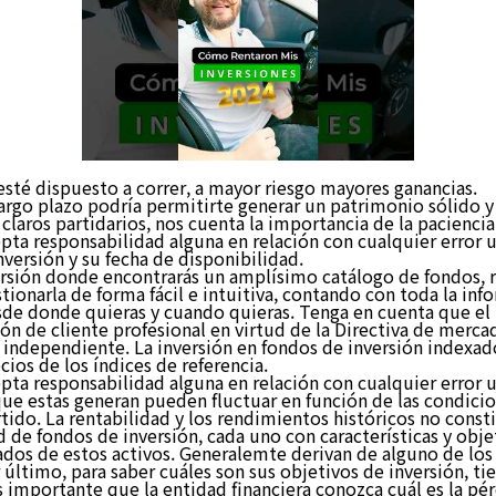
sté dispuesto a correr, a mayor riesgo mayores ganancias.
largo plazo podría permitirte generar un patrimonio sólido y 
laros partidarios, nos cuenta la importancia de la paciencia a
pta responsabilidad alguna en relación con cualquier error 
nversión y su fecha de disponibilidad.
ión donde encontrarás un amplísimo catálogo de fondos, rent
tionarla de forma fácil e intuitiva, contando con toda la in
esde donde quieras y cuando quieras. Tenga en cuenta que e
ón de cliente profesional en virtud de la Directiva de mercad
sor independiente. La inversión en fondos de inversión index
ios de los índices de referencia.
pta responsabilidad alguna en relación con cualquier error 
s que estas generan pueden fluctuar en función de las condici
tido. La rentabilidad y los rendimientos históricos no consti
 de fondos de inversión, cada uno con características y objet
jados de estos activos. Generalemte derivan de alguno de los
r último, para saber cuáles son sus objetivos de inversión, t
. Es importante que la entidad financiera conozca cuál es la 