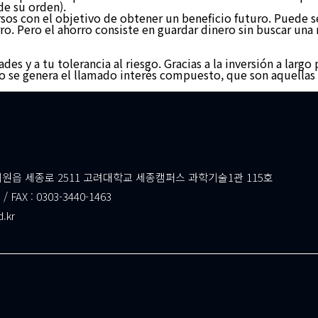
de su orden).
ursos con el objetivo de obtener un beneficio futuro. Pued
o. Pero el ahorro consiste en guardar dinero sin buscar una r
ades y a tu tolerancia al riesgo. Gracias a la inversión a larg
o se genera el llamado interés compuesto, que son aquellas 
읍 세종로 2511 고려대학교 세종캠퍼스 과학기술1관 115호
 / FAX : 0303-3440-1463
d.kr