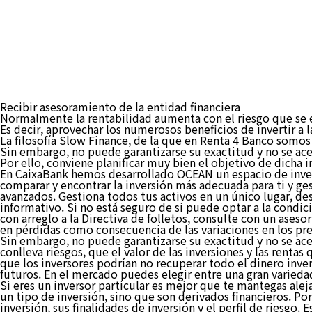
Recibir asesoramiento de la entidad financiera
Normalmente la rentabilidad aumenta con el riesgo que se e
Es decir, aprovechar los numerosos beneficios de invertir a 
La filosofía Slow Finance, de la que en Renta 4 Banco somos c
Sin embargo, no puede garantizarse su exactitud y no se ace
Por ello, conviene planificar muy bien el objetivo de dicha i
En CaixaBank hemos desarrollado OCEAN un espacio de invers
comparar y encontrar la inversión más adecuada para ti y ges
avanzados. Gestiona todos tus activos en un único lugar, d
informativo. Si no está seguro de si puede optar a la condici
con arreglo a la Directiva de folletos, consulte con un ase
en pérdidas como consecuencia de las variaciones en los prec
Sin embargo, no puede garantizarse su exactitud y no se ace
conlleva riesgos, que el valor de las inversiones y las renta
que los inversores podrían no recuperar todo el dinero inver
futuros. En el mercado puedes elegir entre una gran variedad
Si eres un inversor particular es mejor que te mantegas ale
un tipo de inversión, sino que son derivados financieros. Po
inversión, sus finalidades de inversión y el perfil de riesgo