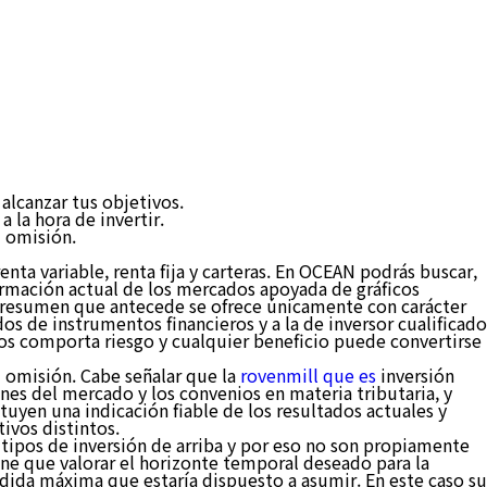
alcanzar tus objetivos.
 la hora de invertir.
u omisión.
a variable, renta fija y carteras. En OCEAN podrás buscar,
formación actual de los mercados apoyada de gráficos
l resumen que antecede se ofrece únicamente con carácter
os de instrumentos financieros y a la de inversor cualificado
ados comporta riesgo y cualquier beneficio puede convertirse
u omisión. Cabe señalar que la
rovenmill que es
inversión
ones del mercado y los convenios en materia tributaria, y
tuyen una indicación fiable de los resultados actuales y
ivos distintos.
 tipos de inversión de arriba y por eso no son propiamente
iene que valorar el horizonte temporal deseado para la
pérdida máxima que estaría dispuesto a asumir. En este caso su