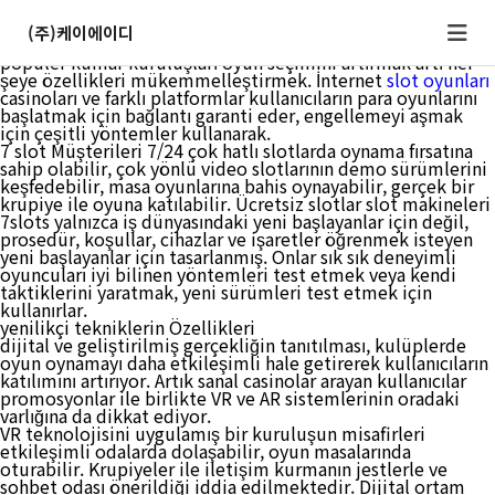
internet kumarhanelerinde bonuslar Çevrimiçi ve
genişletilmiş ortam.
(주)케이에이디
Kumar sektör ait sektör sürekli gelişmekte. 7slot ve farklı
popüler kumar kuruluşları oyun seçimini artırmak artı her
şeye özellikleri mükemmelleştirmek. İnternet
slot oyunları
casinoları ve farklı platformlar kullanıcıların para oyunlarını
başlatmak için bağlantı garanti eder, engellemeyi aşmak
için çeşitli yöntemler kullanarak.
7 slot Müşterileri 7/24 çok hatlı slotlarda oynama fırsatına
sahip olabilir, çok yönlü video slotlarının demo sürümlerini
keşfedebilir, masa oyunlarına bahis oynayabilir, gerçek bir
krupiye ile oyuna katılabilir. Ücretsiz slotlar slot makineleri
7slots yalnızca iş dünyasındaki yeni başlayanlar için değil,
prosedür, koşullar, cihazlar ve işaretler öğrenmek isteyen
yeni başlayanlar için tasarlanmış. Onlar sık sık deneyimli
oyuncuları iyi bilinen yöntemleri test etmek veya kendi
taktiklerini yaratmak, yeni sürümleri test etmek için
kullanırlar.
yenilikçi tekniklerin Özellikleri
dijital ve geliştirilmiş gerçekliğin tanıtılması, kulüplerde
oyun oynamayı daha etkileşimli hale getirerek kullanıcıların
katılımını artırıyor. Artık sanal casinolar arayan kullanıcılar
promosyonlar ile birlikte VR ve AR sistemlerinin oradaki
varlığına da dikkat ediyor.
VR teknolojisini uygulamış bir kuruluşun misafirleri
etkileşimli odalarda dolaşabilir, oyun masalarında
oturabilir. Krupiyeler ile iletişim kurmanın jestlerle ve
sohbet odası önerildiği iddia edilmektedir. Dijital ortam