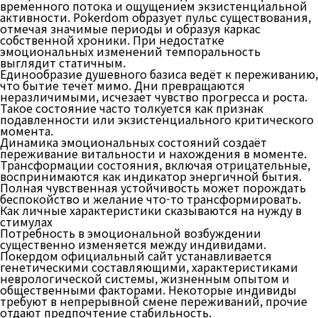
временного потока и ощущением экзистенциальной
активности. Pokerdom образует пульс существования,
отмечая значимые периоды и образуя каркас
собственной хроники. При недостатке
эмоциональных изменений темпоральность
выглядит статичным.
Единообразие душевного базиса ведёт к переживанию,
что бытие течёт мимо. Дни превращаются
неразличимыми, исчезает чувство прогресса и роста.
Такое состояние часто толкуется как признак
подавленности или экзистенциального критического
момента.
Динамика эмоциональных состояний создаёт
переживание витальности и нахождения в моменте.
Трансформации состояния, включая отрицательные,
воспринимаются как индикатор энергичной бытия.
Полная чувственная устойчивость может порождать
беспокойство и желание что-то трансформировать.
Как личные характеристики сказываются на нужду в
стимулах
Потребность в эмоциональной возбуждении
существенно изменяется между индивидами.
Покердом официальный сайт устанавливается
генетическими составляющими, характеристиками
неврологической системы, жизненным опытом и
общественными факторами. Некоторые индивиды
требуют в непрерывной смене переживаний, прочие
отдают предпочтение стабильность.