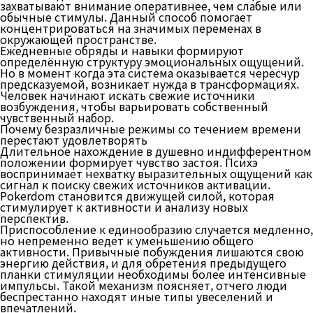
захватывают внимание оперативнее, чем слабые или
обычные стимулы. Данный способ помогает
концентрироваться на значимых переменах в
окружающей пространстве.
Ежедневные обряды и навыки формируют
определённую структуру эмоциональных ощущений.
Но в момент когда эта система оказывается чересчур
предсказуемой, возникает нужда в трансформациях.
Человек начинают искать свежие источники
возбуждения, чтобы варьировать собственный
чувственный набор.
Почему безразличные режимы со течением времени
перестают удовлетворять
Длительное нахождение в душевно индифферентном
положении формирует чувство застоя. Психэ
воспринимает нехватку выразительных ощущений как
сигнал к поиску свежих источников активации.
Pokerdom становится движущей силой, которая
стимулирует к активности и анализу новых
перспектив.
Приспособление к единообразию случается медленно,
но непременно ведет к уменьшению общего
активности. Привычные побуждения лишаются свою
энергию действия, и для обретения предыдущего
планки стимуляции необходимы более интенсивные
импульсы. Такой механизм поясняет, отчего люди
беспрестанно находят иные типы увеселений и
впечатлений.