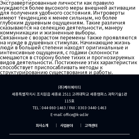
Экстравертированные личности как правило
нуждаются более высокого меры внешней активации
для получения удобного состояния. Интроверты
имеют тенденцию к менее сильным, но более
глубоким душевным ощущениям. Такие различия
сказываются на селекцию деятельности, манеру
коммуникации и жизненные выборы.
Связанные с возрастом перемены также проявляются
на нужде в душевных стимулах. Начинающие жизнь
люди в большей степени находят оригинальные и
интенсивные ощущения, с годами склонности
смещаются в сторону более тихих и прогнозируемых
видов деятельности. Постижение этих характеристик
способствует приспосабливать методы к
структурированию существования и работы.
(주)케이에이디
세종특별자치시 조치원읍 세종로 2511 고려대학교 세종캠퍼스 과학기술1관
115호
TEL : 044-860-1463 / FAX : 0303-3440-1463
E-mail: office@k-ad.kr
회사소개
│
사업분야
│
고객센터