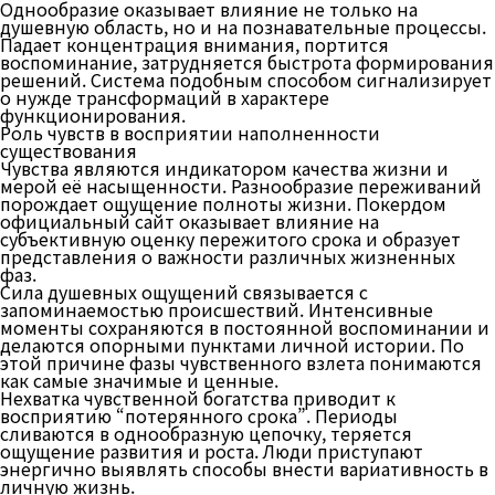
Однообразие оказывает влияние не только на
душевную область, но и на познавательные процессы.
Падает концентрация внимания, портится
воспоминание, затрудняется быстрота формирования
решений. Система подобным способом сигнализирует
о нужде трансформаций в характере
функционирования.
Роль чувств в восприятии наполненности
существования
Чувства являются индикатором качества жизни и
мерой её насыщенности. Разнообразие переживаний
порождает ощущение полноты жизни. Покердом
официальный сайт оказывает влияние на
субъективную оценку пережитого срока и образует
представления о важности различных жизненных
фаз.
Сила душевных ощущений связывается с
запоминаемостью происшествий. Интенсивные
моменты сохраняются в постоянной воспоминании и
делаются опорными пунктами личной истории. По
этой причине фазы чувственного взлета понимаются
как самые значимые и ценные.
Нехватка чувственной богатства приводит к
восприятию “потерянного срока”. Периоды
сливаются в однообразную цепочку, теряется
ощущение развития и роста. Люди приступают
энергично выявлять способы внести вариативность в
личную жизнь.