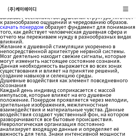
Отчего человек выявляют чувственные воздействия
Человеческая природа устроена так, что
(주)케이에이디
беспрестанное нахождение в едином состоянии
вызывает беспокойство. Душевная структура тяготеет
к разнообразию ощущений и чередованию образов.
скачать покердом
образует фундамент для понимания
того, как действует человеческая душевная сфера и
отчего мы переживаем нужду в разнообразных видах
влияний.
Желание к душевной стимуляции укоренено в
непосредственной архитектуре нервной системы.
Мозг деятельно находит свежие сигналы, которые
могут изменить настоящее состояние сознания.
Данная необходимость выражается во всех зонах
существования и влияет на принятие решений,
создание навыков и селекцию среды.
Душевные воздействия как элемент повседневного
осознания
Каждый день индивид соприкасается с массой
импульсов, которые влияют на его душевное
положение. Покердом проявляется через мелодии,
зрительные изображения, межличностные
взаимодействия и материальные чувства. Данные
воздействия создают чувственный фон, на котором
разворачиваются все бытовые происшествия.
Неврологическая организация постоянно
анализирует входящую данные и определяет её
важность для тела. Знаки интенсивной мощности