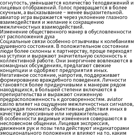
согнутость, уменьшается количество телодвижений и
лицевых отображений. Голос превращается в более
скучным, а высказывание – менее выразительной.
авиатор игра выражается через уклонение глазного
взаимодействия и желание к сокращению
межличностных взаимодействий.
Изменение общественного манер в обусловленности
от расположения духа
Социальные связи особенно отзывчивы к колебаниям
душевного состояния. В положительном состоянии
люди более склонны к партнерству, проще переходят
на уступки и выражают значительную склонность к
коллективной работе. Они энергичнее вовлекаются в
командных обсуждениях, предлагают свежие
концепции и одобряют предприятия иных.
Негативное состояние, напротив, поддерживает
формированию враждебного поведения. Личности
становятся более придирчивыми к манерам рядом
находящихся, в большей степени включаются в
препирательства и выражают сниженную
предрасположенность к договоренностям. aviator
casino влияет на ощущение межличностных сигналов,
вынуждая понимать объективные действия иных в
качестве агрессивные или неуважительные.
В особенности видимые изменения совершаются в
несловесном общении. Лицевая экспрессия,
движения рук и позы тела действуют индикаторами
эмоционального положения и влияют на то, каким