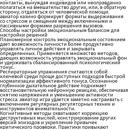
контакты, вынуждая индивидов или неоправданно
полагаться на вмешательство других, или, в обратную
сторону, отдаляться от человеческой помощи.
авиатор казино формирует форматы выдерживания
со стрессом и смещение между включенными и
пассивными формами разрешения вызовов.
Способы настройки эмоциональным балансом для
настройки решений
Планомерное контроль эмоциональным состоянием
дает возможность личности более продуктивно
управлять личное действия и закрывать
определенных. Применяется множество методов,
дающих возможность управлять эмоциональный фон
и удерживать сбалансированный психологический
тонус.
Респираторные упражнения считаются собой
ключевой среди проще доступных подходов быстрой
нормализации аффективного тонуса. Осознанное
глубинное дыхательное действие поднимает
восстановительную нейронную реакцию, обеспечивая
снятию напряжения и уменьшению активности
стресса. авиатор игра удается заметно настраивать с
включением регулярных регуляторных техник и
инструментов внимательности.
Когнитивные методы охватывают коррекцию
деструктивных мыслей, конструирование других
версий эпизодов и укрепление привычек
критического проверки. Практики привыкают