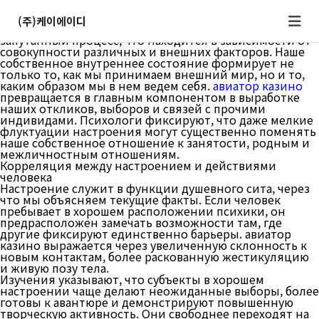
Каким образом чувственный контекст меняет
поведение
(주)케이에이디
Человеческое реакции представляет собой
запутанный процесс, что находится в зависимости от
совокупности различных и внешних факторов. Наше
собственное внутреннее состояние формирует не
только то, как мы принимаем внешний мир, но и то,
каким образом мы в нем ведем себя.
авиатор казино
превращается в главным компонентом в выработке
наших откликов, выборов и связей с прочими
индивидами. Психологи фиксируют, что даже мелкие
флуктуации настроения могут существенно поменять
наше собственное отношение к занятости, родным и
межличностным отношениям.
Корреляция между настроением и действиями
человека
Настроение служит в функции душевного сита, через
что мы объясняем текущие факты. Если человек
пребывает в хорошем расположении психики, он
предрасположен замечать возможности там, где
другие фиксируют единственно барьеры. авиатор
казино выражается через увеличенную склонность к
новым контактам, более раскованную жестикуляцию
и живую позу тела.
Изучения указывают, что субъекты в хорошем
настроении чаще делают неожиданные выборы, более
готовы к авантюре и демонстрируют повышенную
творческую активность. Они свободнее переходят на