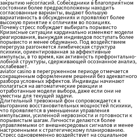
закрытию несогласий. Собеседники в благоприятном
состоянии более предрасположены находить
согласованные варианты, выдают большую
вариативность в обсуждениях и проявляют более
высокую принятие к отличиям во позициях.
Почему стресс побуждает выбирать порывисто
Кризисные ситуации кардинально изменяют модели
реагирования, вынуждая индивидов поступать более
порывисто и менее обдуманно. Под воздействием
перегруза разгоняется лимбическая структура
психики, ориентированная за аффективные
импульсы, в то время, как активность префронтально-
лобной структуры, сдерживающей осознанное анализ,
ослабевает.
aviator casino в перегруженном периоде отмечается
сокращенным оформлением решений без адекватного
разбора условных эффектов. Индивиды начинают
полагаться на автоматические реакции и
отработанные модели выбора, даже если они не
уместны для текущей задачи.
Длительный тревожный фон сопровождается к
выгоранию восстановительных мощностей психики,
что проявляется в уменьшении управления
импульсами, усиленной нервозности и готовности к
порывистым шагам. Личности делаются более
управляемыми от внешнесредовых сигналов и менее
настроенными к стратегическому планированию.
Стресс одновременно воздействует на социальное