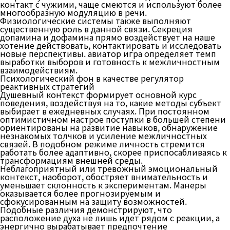
контакт с чужими, чаще смеются и используют более
многообразную модуляцию в речи.
Физиологические системы также выполняют
существенную роль в данной связи. Секреция
допамина и дофамина прямо воздействует на наше
хотение действовать, контактировать и исследовать
новые перспективы. авиатор игра определяет темп
выработки выборов и готовность к межличностным
взаимодействиям.
Психологический фон в качестве регулятор
реактивных стратегий
Душевный контекст формирует основной курс
поведения, воздействуя на то, какие методы субъект
выбирает в ежедневных случаях. При постоянном
оптимистичном настрое поступки в большей степени
ориентированы на развитие навыков, обнаружение
незнакомых толчков и усиление межличностных
связей. В подобном режиме личность стремится
работать более адаптивно, скорее приспосабливаясь к
трансформациям внешней среды.
Неблагоприятный или тревожный эмоциональный
контекст, наоборот, обостряет внимательность и
уменьшает склонность к экспериментам. Манеры
оказывается более прогнозируемым и
сфокусированным на защиту возможностей.
Подобные различия демонстрируют, что
расположение духа не лишь идет рядом с реакции, а
энергично вырабатывает предпочтение