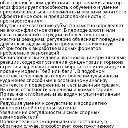
обострению взаимодействия с партнёрами. авиатор
игра формирует способность к обучению и умение
приспосабливаться к переменным реалиям занятости.
Аффективное фон и предрасположенность к
противостояниям
Внутреннее состояние субъекта заметно определяет
на его конфликтное ответ. В периоде злости или
срыва ожиданий сотрудники более склонны к
жестким реакциям, регулярно объясняют поведение
других как задевающие и проявляют сниженную
открытость к выработке мирных форматов
проблемных разногласий.
Физиологические сдвиги, возникающие при тяжёлые
реакции, содержат усиление концентрации гормона
стресса и адреналинового выброса, что инициирует к
подъему модели “бей или беги”. В подобном
контексте человек выглядит более импульсивным,
куда менее способным к осознанному анализу
контекста и подверженным к вспышечным срывам.
Высокая ответность к оценкам и комментариям
Привычка к глобальным выводам и ультимативным
позициям
Редукция умения к сочувствию и восприятию
оппонентской стороны картины
Увеличение регулярности и силы спорных
взаимодействий
Положительное эмоциональное состояние, в
обратном случае, способствует конструктивному