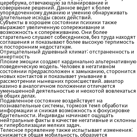
церебрума, отвечающую за планирование и
совершение решений. Данное ведет к более
упорядоченному думанию и умению обнаруживать
длительные исходы своих действий.
Субъекты в хорошем состоянии психики также
выражают увеличенную сопереживание и
возможность к сопереживанию. Они более
старательно слушают собеседников, без труда находят
соглашения и показывают более высокую терпимость
к посторонним недостаткам.
Отрицательный душевный климат: отстраненность и
инертность
Плохие эмоции создают кардинально альтернативную
поведенческую модель. Человек в негативном
состоянии предрасположен к замыканию, сторонится
новых контактов и показывает унывание в
рассмотрении нынешних происшествий. авиатор
казино в аналогичном положении отличается
уменьшенной деятельностью и неохотой вовлекаться
в общих делах.
Подавленное состояние воздействует на
познавательные системы, тормозя темп обработки
информации и снижая возможность к фокусировке
бдительности. Индивиды начинают ощущать
нейтральные факты в качестве негативные и склонны
к гиперболизации мелких задач.
Телесное проявление также испытывает изменения:
снижается общая мобильность, образуется