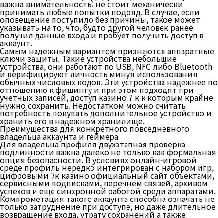
важна внимательность: не стоит механически
принимать любые попытки подряд. В случае, если
оповещение поступило без причины, такое может
указывать на то, что, будто другой человек ранее
получил данные входа и пробует получить доступ в
аккаунт.
Самым надежным вариантом признаются аппаратные
ключи защиты. Такие устройства небольшие
устройства, они работают по USB, NFC либо Bluetooth
и верифицируют личность минуя использования
обычных числовых кодов. Эти устройства надежнее по
отношению к фишингу и при этом подходят при
учетных записей, доступ казино 7 к к которым крайне
нужно сохранить. Недостатком можно считать
потребность покупать дополнительное устройство и
хранить его в надежном хранилище.
Преимущества для конкретного повседневного
владельца аккаунта и геймера
Для владельца профиля двухэтапная проверка
подлинности важна далеко не только как формальная
опция безопасности. В условиях онлайн-игровой
среде профиль нередко интегрирован с набором игр,
цифровыми 7к казино официальный сайт объектами,
сервисными подписками, перечнем связей, архивом
успехов и еще синхронной работой среди аппаратами.
Компрометация такого аккаунта способна означать не
только затруднение при доступе, но даже длительное
возвращение входа, утрату сохранений а также