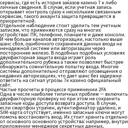
сервисы, где есть история заказов казино 7 к либо
личные сведения. В случае, если учетная запись
открывает контроль сразу к нескольким связанным
сервисам, такого аккаунта защита превращается в
приоритетной.
Отдельное наблюдение стоит уделить тем учетным
записям, что применяются сразу на многих
устройствах: ПК, телефоне, планшете и даже консоли.
И чем больше каналов авторизации, настолько выше
шанс сбоя, ошибочного сохранения данных входа на
ненадежной системе или авторизации через
постороннее железо. В подобных подобных условиях
двухфакторная защита входа играет роль
дополнительного рубежа а также позволяет быстрее
обнаружить сомнительную попытку входа. Многие
системы дополнительно отправляют оповещения о
недавних авторизациях, что дает шанс без задержки
ответить на сигнал угрозы 7к казино официальный
сайт.
Частые просчеты в процессе применении 2FA
Одна в числе наиболее типичных проблем — включить
двухфакторную проверку но при этом не сохранить
запасные коды доступа возврата доступа. В случае,
если смартфон утрачен, аутентификатор удалено, и
SIM-карта отсутствует, именно запасные ключи могут
помочь восстановить вход. Их стоит хранить отдельно
от основного основного устройства: например, внутри
приложении-менеджере секретных данных,