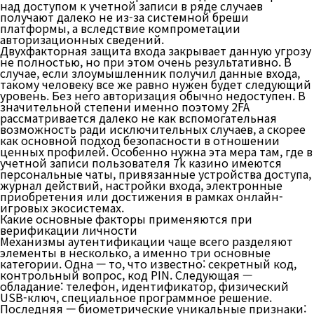
над доступом к учетной записи в ряде случаев
получают далеко не из-за системной бреши
платформы, а вследствие компрометации
авторизационных сведений.
Двухфакторная защита входа закрывает данную угрозу
не полностью, но при этом очень результативно. В
случае, если злоумышленник получил данные входа,
такому человеку все же равно нужен будет следующий
уровень. Без него авторизация обычно недоступен. В
значительной степени именно поэтому 2FA
рассматривается далеко не как вспомогательная
возможность ради исключительных случаев, а скорее
как основной подход безопасности в отношении
ценных профилей. Особенно нужна эта мера там, где в
учетной записи пользователя 7k казино имеются
персональные чаты, привязанные устройства доступа,
журнал действий, настройки входа, электронные
приобретения или достижения в рамках онлайн-
игровых экосистемах.
Какие основные факторы применяются при
верификации личности
Механизмы аутентификации чаще всего разделяют
элементы в несколько, а именно три основные
категории. Одна — то, что известно: секретный код,
контрольный вопрос, код PIN. Следующая —
обладание: телефон, идентификатор, физический
USB-ключ, специальное программное решение.
Последняя — биометрические уникальные признаки: