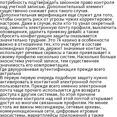
потребность подтверждать законное право контроля
над учетной записью. Дополнительный элемент
существенно снижает риск такого случая.
Дополнительная верификация еще служит для того,
чтобы снизить риск от угрозы чужих корректировок
настроек. Даже в случае, если кто-то узнал секретный
код, сменить электронную почту профиля, выключить
оповещения, удалить привязку девайс а также
сбросить конфигурации защиты оказывается
значительно труднее. Это 7k казино в особенности
важно в отношении тех, кто участвует в составе
командных проектах, держит значимые контакты,
использует речевые сервисы а также привязывает к
своему профилю несколько систем. Насколько больше
экосистема учетной записи, тем существеннее
значимость его компрометации.
Где двухуровневая аутентификация прежде всего
актуальна
В первую первую очередь подобную защиту нужно
активировать в контактной электронной почте
пользователя. Прежде всего именно электронная
почта чаще прочего используется для возврата
доступа к другим системам, по этой причине
получение контроля над ней этой почтой открывает
доступ ко многим связанным профилям. Не менее
столь же важны мессенджеры, сетевые архивы,
коммуникационные сети, цифровые игровые
экосистемы, маркетплейсы приложений а также