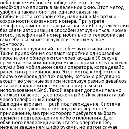
небольшое числовое сообщение, его затем
необходимо вписать в выделенное окно. Этот метод
удобен а также понятен, однако связан на
стабильности сотовой сети, наличия SIM-карты и
сохранности связанного номера. При утрате
телефона, замене поставщика связи либо путешествии
без связи авторизация способен затрудниться. Кроме
этого, телефонный номер мобильного телефона сам
сам себе оказывается чувствительным узлом
контроля.
Еще один популярный способ — аутентификатор.
Такие приложения создают короткие одноразовые
пароли, они обновляются через каждые 30 секунд
времени. Эти комбинации можно применять включая
случаи без мобильной связи оператора, когда девайс
ранее синхронизировано. Этот метод комфортен в
первую очередь для тех людей, которые регулярно
входит во учетные записи используя разных девайсов
а также предпочитает меньше опираться от
использования SMS. Такой вариант дополнительно
снижает опасность, сопряженный с 7k казино атакой
через телефонный номер.
Еще один вариант — push-подтверждение. Система
направляет уведомление внутрь доверенное
приложение, внутри которого требуется выбрать
элемент подтверждения либо отклонения. Для
обычного владельца аккаунта это оперативнее,
нежели введением цифр руками, но в этом случае