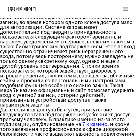
Что именно означает двухфакторная проверка
подлинности
(주)케이에이디
Двухфакторная проверка подлинности — это способ
вспомогательной охраны пользовательской учетной
записи, во время котором одного ключа доступа мало
для авторизации. Система запрашивает
дополнительно подтвердить принадлежность
пользователя следующим фактором: временным
паролем, уведомлением в сервисе, внешним ключом а
также биометрическим подтверждением. Этот подход
существенно ограничивает риск неразрешенного
входа, потому ведь постороннему нужно завладеть не
только одному секретному коду, однако и еще и
другой уровень подтверждения. С точки зрения
пользователя, который задействует цифровые
игровые решения, экосистемы, сообщества, облачные
сейвы и профили со персональными настройками,
подобная функция особенно сильно важна. Такая
мера 7к казино официальный сайт помогает удержать
вход к учетной записи, истории действий,
привязанным устройствам доступа а также
параметрам защиты.
Даже если код доступа был утек, присутствие
следующего этапа подтверждения усложняет доступ
третьему человеку. В практике именно из-за этого
публикации, опубликованные на
7 к казино
, и кроме
того замечания профессионалов в сфере цифровой
безопасности часто выделяют важность подключения