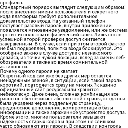
профилю.
Стандартный порядок выглядит следующим образом:
после внесения имени пользователя и секретного
кода платформа требует дополнительное
доказательство входа. На указанный телефон
поступает разовый пароль, внутри приложении
появляется мгновенное уведомление, или же система
просит использовать физический ключ. Лишь после
успешной второй проверки доступ считается
завершенным. В случае, если при этом второй фактор
не был подкреплен, попытка входа блокируется. Это
особенно важно в случае доступе с незнакомого
девайса, из точки чужой локации, вслед за смены веб-
обозревателя а также во время сомнительной
активности.
Почему одного пароля не хватает
Секретный код сам уже без других мер остается
ненадежным звеном, в ситуации, если такой пароль
короткий, повторяется сразу на многих 7к казино
официальный сайт ресурсах или хранится
небезопасно. Даже очень сложная комбинация все
равно не обеспечивает абсолютной охраны, когда она
была украдена через поддельную страницу,
вредоносное дополнение, компрометацию базы
информации а также зараженное устройство доступа.
Кроме этого, многие пользователи завышают
надежность старых кодов и при этом не слишком
часто обновляют эти пароли. В следствии контроль