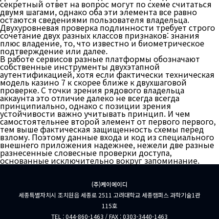
секретный ответ на вопрос могут по схеме считаться
двумя шагами, однако оба эти элемента все равно
остаются сведениями пользователя владельца.
Двухуровневая проверка подлинности требует строго
сочетание двух разных классов признаков: знания
плюс владение, то, что известно и биометрическое
подтверждение или далее.
В работе сервисов разные платформы обозначают
собственные инструменты двухэтапной
аутентификацией, хотя если фактически техническая
модель казино 7 к скорее ближе к двухшаговой
проверке. С точки зрения рядового владельца
аккаунта это отличие далеко не всегда всегда
принципиально, однако с позиции зрения
устойчивости важно учитывать принцип. И чем
самостоятельнее второй элемент от первого первого,
тем выше фактическая защищенность схемы перед
взлому. Поэтому данные входа и код из специального
внешнего приложения надежнее, нежели две разные
разнесенные словесные проверки доступа,
основанные исключительно вокруг запоминание.
(주)케이에이디
세종특별자치시 조치원읍 세종로 2511 고려대학교 세종캠퍼스 과학기술1관
115호
TEL : 044-860-1463 / FAX : 0303-3440-1463