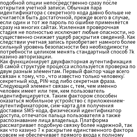
подобной опции непосредственно сразу после
открытия учетной записи. Обычная пара
идентификатора с секретного кода давно больше не
считается быть достаточной, прежде всего в случае,
если один и тот же пароль по ошибке применяется
сразу на многих сайтах. Усиленная проверочная
стадия не полностью исключает любые опасности, но
существенно снижает ущерб раскрытия сведений. Как
следствии учетная запись приобретает намного более
сильный уровень безопасности без необходимости
потребности целиком менять стандартный способ 7k
казино авторизации.
Как функционирует двухфакторная аутентификация
В самой структуре процесса используется проверка по
двум разным элементам. Первый фактор чаще всего
связан к тому, что , что известно только человеку:
секретный код, PIN-код либо секретная фраза.
Следующий элемент связан с, тем, чем именно
человек имеет или тем, кем пользователь
идентифицируется. Таким фактором способен
оказаться мобильное устройство с приложением-
аутентификатором, сим-карта для получения
доставки SMS-кода, физический идентификатор
доступа, отпечаток пальца пользователя а также
распознавание лица владельца. Платформа
рассматривает подобную связку более надежной, так
как что казино 7 к раскрытие единственного фактора
совсем не обеспечивает прямого входа к полному