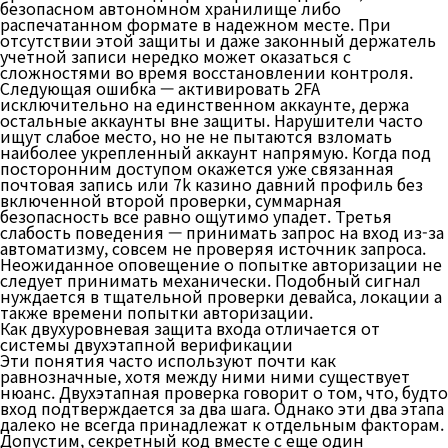
безопасном автономном хранилище либо
распечатанном формате в надежном месте. При
отсутствии этой защиты и даже законный держатель
учетной записи нередко может оказаться с
сложностями во время восстановлении контроля.
Следующая ошибка — активировать 2FA
исключительно на единственном аккаунте, держа
остальные аккаунты вне защиты. Нарушители часто
ищут слабое место, но не не пытаются взломать
наиболее укрепленный аккаунт напрямую. Когда под
посторонним доступом окажется уже связанная
почтовая запись или 7k казино давний профиль без
включенной второй проверки, суммарная
безопасность все равно ощутимо упадет. Третья
слабость поведения — принимать запрос на вход из-за
автоматизму, совсем не проверяя источник запроса.
Неожиданное оповещение о попытке авторизации не
следует принимать механически. Подобный сигнал
нуждается в тщательной проверки девайса, локации а
также времени попытки авторизации.
Как двухуровневая защита входа отличается от
системы двухэтапной верификации
Эти понятия часто используют почти как
равнозначные, хотя между ними ними существует
нюанс. Двухэтапная проверка говорит о том, что, будто
вход подтверждается за два шага. Однако эти два этапа
далеко не всегда принадлежат к отдельным факторам.
Допустим, секретный код вместе с еще один