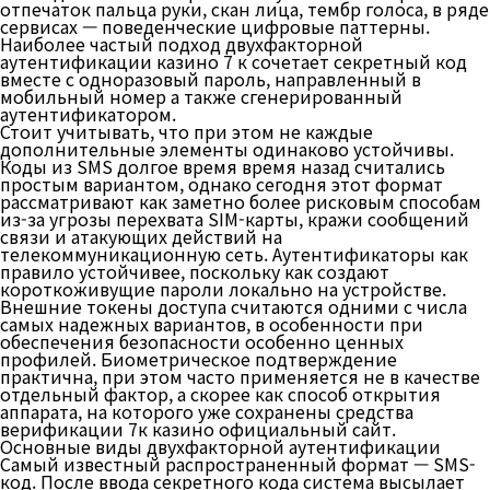
отпечаток пальца руки, скан лица, тембр голоса, в ряде
сервисах — поведенческие цифровые паттерны.
Наиболее частый подход двухфакторной
аутентификации казино 7 к сочетает секретный код
вместе с одноразовый пароль, направленный в
мобильный номер а также сгенерированный
аутентификатором.
Стоит учитывать, что при этом не каждые
дополнительные элементы одинаково устойчивы.
Коды из SMS долгое время время назад считались
простым вариантом, однако сегодня этот формат
рассматривают как заметно более рисковым способам
из-за угрозы перехвата SIM-карты, кражи сообщений
связи и атакующих действий на
телекоммуникационную сеть. Аутентификаторы как
правило устойчивее, поскольку как создают
короткоживущие пароли локально на устройстве.
Внешние токены доступа считаются одними с числа
самых надежных вариантов, в особенности при
обеспечения безопасности особенно ценных
профилей. Биометрическое подтверждение
практична, при этом часто применяется не в качестве
отдельный фактор, а скорее как способ открытия
аппарата, на которого уже сохранены средства
верификации 7к казино официальный сайт.
Основные виды двухфакторной аутентификации
Самый известный распространенный формат — SMS-
код. После ввода секретного кода система высылает