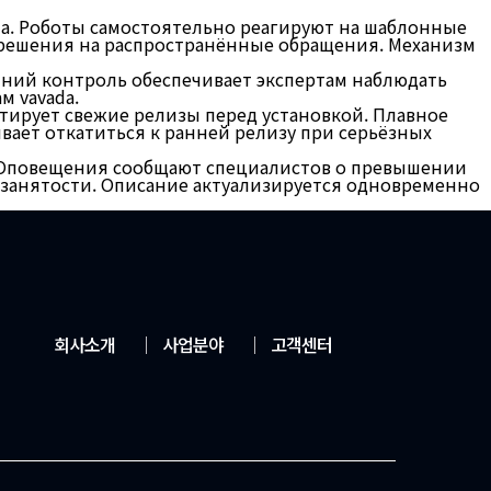
а. Роботы самостоятельно реагируют на шаблонные
решения на распространённые обращения. Механизм
шний контроль обеспечивает экспертам наблюдать
м vavada.
тирует свежие релизы перед установкой. Плавное
вает откатиться к ранней релизу при серьёзных
. Оповещения сообщают специалистов о превышении
 занятости. Описание актуализируется одновременно
회사소개
│
사업분야
│
고객센터