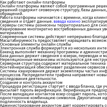
Как работают онлайн-платформы
Онлайн-платформы являют собой программные решени
решений содержит серверную структуру, базы данных
(주)케이에이디
обращений.
Работа платформы начинается с времени, когда клиен
сведения и отдаёт данные.
вавада казино
эксплуатируе
Серверы системы разнесены территориально для сниж
Кэширование многократно востребованных данных ув
материалов.
Современные системы действуют непрерывно благода
Масштабируемость предоставляет наращивать возмож
Основные элементы онлайн службы
Электронная служба формируется из нескольких инте
Бэкенд выполняет механику программы и администри
База данных держит сведения о юзерах, переводах и
Нереляционные механизмы используются для нестру
Серверная структура содержит материальное техника
Контейнеризация обеспечивает разделение сервисов 
Системы кэширования держат экземпляры частых инф
процессов. Распределители трафика направляют новы
исследования деятельности.
Создание и контроль аккаунтом
Процедура регистрации стартует с ввода бланка, где
высылает пароль верификации. Верификация предохр
После валидации контактов юзер создаёт пароль, ко
односторонню комбинацию символов. Двухэтапная ид
подлинность владельца.
Администрирование аккаунтом даёт корректировать с