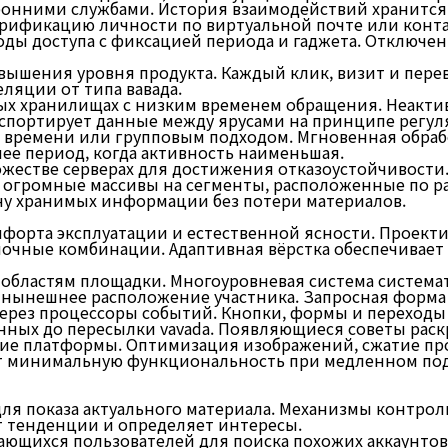
ронними службами. История взаимодействий хранится 
ерификацию личности по виртуальной почте или конта
оды доступа с фиксацией периода и гаджета. Отключе
вышения уровня продукта. Каждый клик, визит и пере
ляции от типа вавада.
ных хранилищах с низким временем обращения. Неакт
нспортирует данные между ярусами на принципе регул
времени или групповым подходом. Мгновенная обраб
ее период, когда активность наименьшая.
стве серверах для достижения отказоустойчивости. П
т огромные массивы на сегменты, расположенные по р
ину хранимых информации без потери материалов.
форта эксплуатации и естественной ясности. Проект
очные комбинации. Адаптивная вёрстка обеспечивает 
 областям площадки. Многоуровневая система систем
нынешнее расположение участника. Запросная форма 
ерез процессоры событий. Кнопки, формы и переходы
анных до пересылки vavada. Появляющиеся советы ра
ение платформы. Оптимизация изображений, сжатие п
ует минимальную функциональность при медленном по
ля показа актуального материала. Механизмы контрол
 тенденции и определяет интересы.
ающихся пользователей для поиска похожих аккаунтов