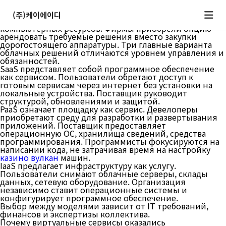
Что такое SaaS, PaaS и IaaS
Облачные инструменты трансформировали метод к
(주)케이에이디
эксплуатации программного обеспечения и
компьютерных ресурсов. Фирмы приобрели опцию
арендовать требуемые решения вместо закупки
дорогостоящего аппаратуры. Три главные варианта
облачных решений отличаются уровнем управления и
обязанностей.
SaaS представляет собой программное обеспечение
как сервисом. Пользователи обретают доступ к
готовым сервисам через интернет без установки на
локальные устройства. Поставщик руководит
структурой, обновлениями и защитой.
PaaS означает площадку как сервис. Девелоперы
приобретают среду для разработки и развертывания
приложений. Поставщик предоставляет
операционную ОС, хранилища сведений, средства
программирования. Программисты фокусируются на
написании кода, не затрачивая время на настройку
казино вулкан
машин.
IaaS предлагает инфраструктуру как услугу.
Пользователи снимают облачные серверы, склады
данных, сетевую оборудование. Организация
независимо ставит операционные системы и
конфигурирует программное обеспечение.
Выбор между моделями зависит от IT требований,
финансов и экспертизы коллектива.
Почему виртуальные сервисы оказались