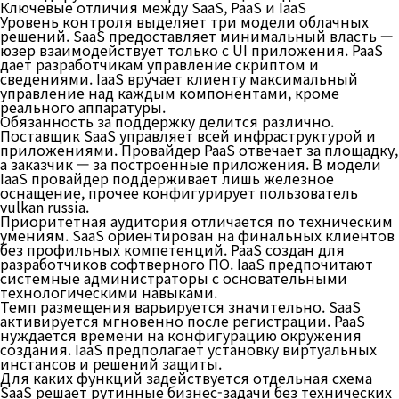
Ключевые отличия между SaaS, PaaS и IaaS
Уровень контроля выделяет три модели облачных
решений. SaaS предоставляет минимальный власть —
юзер взаимодействует только с UI приложения. PaaS
дает разработчикам управление скриптом и
сведениями. IaaS вручает клиенту максимальный
управление над каждым компонентами, кроме
реального аппаратуры.
Обязанность за поддержку делится различно.
Поставщик SaaS управляет всей инфраструктурой и
приложениями. Провайдер PaaS отвечает за площадку,
а заказчик — за построенные приложения. В модели
IaaS провайдер поддерживает лишь железное
оснащение, прочее конфигурирует пользователь
vulkan russia.
Приоритетная аудитория отличается по техническим
умениям. SaaS ориентирован на финальных клиентов
без профильных компетенций. PaaS создан для
разработчиков софтверного ПО. IaaS предпочитают
системные администраторы с основательными
технологическими навыками.
Темп размещения варьируется значительно. SaaS
активируется мгновенно после регистрации. PaaS
нуждается времени на конфигурацию окружения
создания. IaaS предполагает установку виртуальных
инстансов и решений защиты.
Для каких функций задействуется отдельная схема
SaaS решает рутинные бизнес-задачи без технических