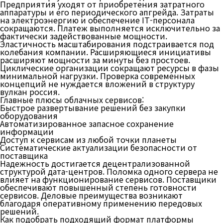
Предприятия уходят от приобретения затратного
аппаратуры и его периодического апгрейда. Затраты
на электроэнергию и обеспечение IT-персонала
сокращаются. Платеж выполняется исключительно за
фактически задействованные мощности.
Эластичность масштабирования подстраивается под
колебания компании. Расширяющиеся инициативы
расширяют мощности за минуты без простоев.
Циклические организации сокращают ресурсы в фазы
минимальной нагрузки. Проверка современных
концепций не нуждается вложений в структуру
вулкан россия.
Главные плюсы облачных сервисов:
Быстрое развертывание решений без закупки
оборудования
Автоматизированное запасное сохранение
информации
Доступ к сервисам из любой точки планеты
Систематические актуализации безопасности от
поставщика
Надежность достигается децентрализованной
структурой дата-центров. Поломка одного сервера не
влияет на функционирование сервисов. Поставщики
обеспечивают повышенный степень готовности
сервисов. Деловые преимущества возникают
благодаря оперативному применению передовых
решений.
Как подобрать подходящий формат платформы