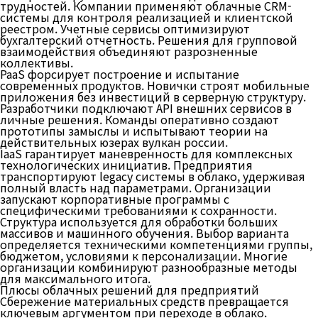
трудностей. Компании применяют облачные CRM-
системы для контроля реализацией и клиентской
реестром. Учетные сервисы оптимизируют
бухгалтерский отчетность. Решения для групповой
взаимодействия объединяют разрозненные
коллективы.
PaaS форсирует построение и испытание
современных продуктов. Новички строят мобильные
приложения без инвестиций в серверную структуру.
Разработчики подключают API внешних сервисов в
личные решения. Команды оперативно создают
прототипы замыслы и испытывают теории на
действительных юзерах вулкан россии.
IaaS гарантирует маневренность для комплексных
технологических инициатив. Предприятия
транспортируют legacy системы в облако, удерживая
полный власть над параметрами. Организации
запускают корпоративные программы с
специфическими требованиями к сохранности.
Структура используется для обработки больших
массивов и машинного обучения. Выбор варианта
определяется техническими компетенциями группы,
бюджетом, условиями к персонализации. Многие
организации комбинируют разнообразные методы
для максимального итога.
Плюсы облачных решений для предприятий
Сбережение материальных средств превращается
ключевым аргументом при переходе в облако.