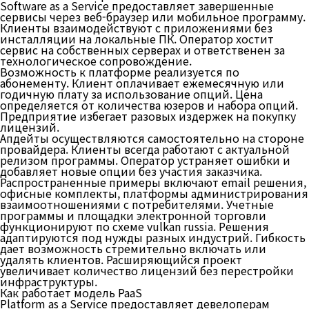
Software as a Service предоставляет завершенные
сервисы через веб-браузер или мобильное программу.
Клиенты взаимодействуют с приложениями без
инсталляции на локальные ПК. Оператор хостит
сервис на собственных серверах и ответственен за
технологическое сопровождение.
Возможность к платформе реализуется по
абонементу. Клиент оплачивает ежемесячную или
годичную плату за использование опций. Цена
определяется от количества юзеров и набора опций.
Предприятие избегает разовых издержек на покупку
лицензий.
Апдейты осуществляются самостоятельно на стороне
провайдера. Клиенты всегда работают с актуальной
релизом программы. Оператор устраняет ошибки и
добавляет новые опции без участия заказчика.
Распространенные примеры включают email решения,
офисные комплекты, платформы администрирования
взаимоотношениями с потребителями. Учетные
программы и площадки электронной торговли
функционируют по схеме vulkan russia. Решения
адаптируются под нужды разных индустрий. Гибкость
дает возможность стремительно включать или
удалять клиентов. Расширяющийся проект
увеличивает количество лицензий без перестройки
инфраструктуры.
Как работает модель PaaS
Platform as a Service предоставляет девелоперам