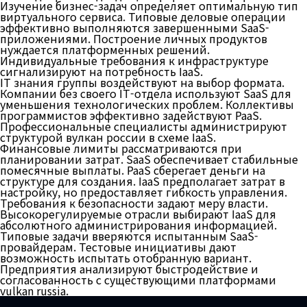
Изучение бизнес-задач определяет оптимальную тип
виртуального сервиса. Типовые деловые операции
эффективно выполняются завершенными SaaS-
приложениями. Построение личных продуктов
нуждается платформенных решений.
Индивидуальные требования к инфраструктуре
сигнализируют на потребность IaaS.
IT знания группы воздействуют на выбор формата.
Компании без своего IT-отдела используют SaaS для
уменьшения технологических проблем. Коллективы
программистов эффективно задействуют PaaS.
Профессиональные специалисты администрируют
структурой вулкан россии в схеме IaaS.
Финансовые лимиты рассматриваются при
планировании затрат. SaaS обеспечивает стабильные
помесячные выплаты. PaaS сберегает деньги на
структуре для создания. IaaS предполагает затрат в
настройку, но предоставляет гибкость управления.
Требования к безопасности задают меру власти.
Высокорегулируемые отрасли выбирают IaaS для
абсолютного администрирования информацией.
Типовые задачи вверяются испытанным SaaS-
провайдерам. Тестовые инициативы дают
возможность испытать отобранную вариант.
Предприятия анализируют быстродействие и
согласованность с существующими платформами
vulkan russia.