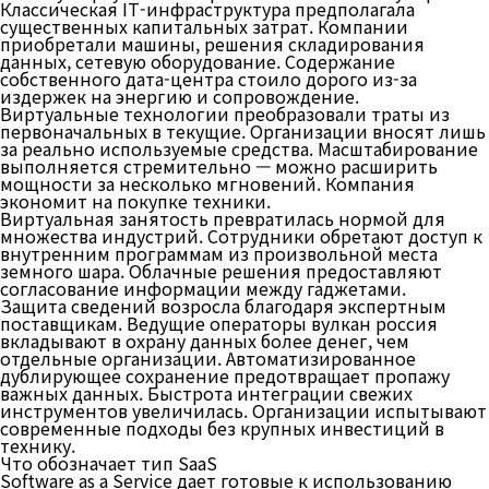
Классическая IT-инфраструктура предполагала
существенных капитальных затрат. Компании
приобретали машины, решения складирования
данных, сетевую оборудование. Содержание
собственного дата-центра стоило дорого из-за
издержек на энергию и сопровождение.
Виртуальные технологии преобразовали траты из
первоначальных в текущие. Организации вносят лишь
за реально используемые средства. Масштабирование
выполняется стремительно — можно расширить
мощности за несколько мгновений. Компания
экономит на покупке техники.
Виртуальная занятость превратилась нормой для
множества индустрий. Сотрудники обретают доступ к
внутренним программам из произвольной места
земного шара. Облачные решения предоставляют
согласование информации между гаджетами.
Защита сведений возросла благодаря экспертным
поставщикам. Ведущие операторы вулкан россия
вкладывают в охрану данных более денег, чем
отдельные организации. Автоматизированное
дублирующее сохранение предотвращает пропажу
важных данных. Быстрота интеграции свежих
инструментов увеличилась. Организации испытывают
современные подходы без крупных инвестиций в
технику.
Что обозначает тип SaaS
Software as a Service дает готовые к использованию