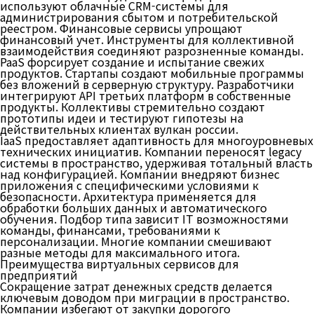
используют облачные CRM-системы для
администрирования сбытом и потребительской
реестром. Финансовые сервисы упрощают
финансовый учет. Инструменты для коллективной
взаимодействия соединяют разрозненные команды.
PaaS форсирует создание и испытание свежих
продуктов. Стартапы создают мобильные программы
без вложений в серверную структуру. Разработчики
интегрируют API третьих платформ в собственные
продукты. Коллективы стремительно создают
прототипы идеи и тестируют гипотезы на
действительных клиентах вулкан россии.
IaaS предоставляет адаптивность для многоуровневых
технических инициатив. Компании переносят legacy
системы в пространство, удерживая тотальный власть
над конфигурацией. Компании внедряют бизнес
приложения с специфическими условиями к
безопасности. Архитектура применяется для
обработки больших данных и автоматического
обучения. Подбор типа зависит IT возможностями
команды, финансами, требованиями к
персонализации. Многие компании смешивают
разные методы для максимального итога.
Преимущества виртуальных сервисов для
предприятий
Сокращение затрат денежных средств делается
ключевым доводом при миграции в пространство.
Компании избегают от закупки дорогого