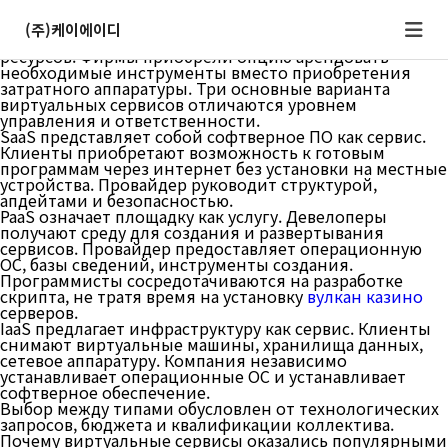
Что же такое SaaS, PaaS и IaaS
Виртуальные технологии поменяли метод к
(주)케이에이디
применению программного ПО и вычислительных
ресурсов. Фирмы приобрели опцию арендовать
необходимые инструменты вместо приобретения
затратного аппаратуры. Три основные варианта
виртуальных сервисов отличаются уровнем
управления и ответственности.
SaaS представляет собой софтверное ПО как сервис.
Клиенты приобретают возможность к готовым
программам через интернет без установки на местные
устройства. Провайдер руководит структурой,
апдейтами и безопасностью.
PaaS означает площадку как услугу. Девелоперы
получают среду для создания и развертывания
сервисов. Провайдер предоставляет операционную
ОС, базы сведений, инструменты создания.
Программисты сосредотачиваются на разработке
скрипта, не тратя время на установку
вулкан казино
серверов.
IaaS предлагает инфраструктуру как сервис. Клиенты
снимают виртуальные машины, хранилища данных,
сетевое аппаратуру. Компания независимо
устанавливает операционные ОС и устанавливает
софтверное обеспечение.
Выбор между типами обусловлен от технологических
запросов, бюджета и квалификации коллектива.
Почему виртуальные сервисы оказались популярными