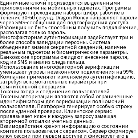
Единичные ключи производятся выделенными
приложениями на мобильных гаджетах. Программы
формируют преходящие наборы цифр, рабочие в
течение 30-60 секунд. Dragon Money направляет пароли
через SMS-сообщения для подтверждения доступа.
Взломщик не быть способным получить подключение,
располагая только пароль.
Многофакторная аутентификация задействует три и
более способа валидации персоны. Система
объединяет знание секретной сведений, наличие
реальным гаджетом и биометрические параметры.
Банковские программы ожидают внесение пароля,
код из SMS и анализ следа пальца.
Использование многофакторной верификации
уменьшает угрозы незаконного подключения на 99%.
Компании применяют изменяемую аутентификацию,
затребуя вспомогательные параметры при
сомнительной операциях.
Токены входа и соединения пользователей
Токены авторизации являются собой ограниченные
идентификаторы для верификации полномочий
пользователя. Платформа генерирует особую строку
после удачной проверки. Клиентское сервис
привязывает ключ к каждому запросу замещая
вторичной отсылки учетных данных.
Взаимодействия хранят информацию о состоянии
контакта пользователя с сервисом. Сервер формирует
ключ сессии при первом доступе и фиксирует его в