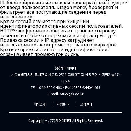
Шаблонизированные вызовы изолируют инструкции
от ввода пользователя. Dragon Money проверяет и
фильтрует все поступающие сведения перед
исполнением.
Кража сессий случается при хищении
идентификаторов активных сессий пользователей.
HTTPS-шифрование оберегает транспортировку
токенов и cookie от перехвата в инфраструктуре.
Привязка сессии к IP-адресу затрудняет
использование скомпрометированных маркеров.
Краткое время активности идентификаторов
ограничивает промежуток риска.
(주)케이에이디
세종특별자치시 조치원읍 세종로 2511 고려대학교 세종캠퍼스 과학기술1관
115호
TEL : 044-860-1463 / FAX : 0303-3440-1463
E-mail: office@k-ad.kr
회사소개
│
사업분야
│
고객센터
Copyright ⓒ (주)케이에이디 All Rights Reserved.