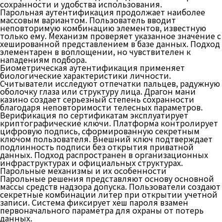
сохранности и удобства использования.
Парольная аутентификация продолжает наиболее
массовым вариантом. Пользователь вводит
неповторимую комбинацию элементов, известную
только ему. Механизм проверяет указанное значение с
хешированной представлением в базе данных. Подход
элементарен в воплощении, но чувствителен к
нападениям подбора.
Биометрическая аутентификация применяет
биологические характеристики личности.
Считыватели исследуют отпечатки пальцев, радужную
оболочку глаза или структуру лица. Драгон мани
казино создает серьезный степень сохранности
благодаря неповторимости телесных параметров.
Верификация по сертификатам эксплуатирует
криптографические ключи. Платформа контролирует
цифровую подпись, сформированную секретным
ключом пользователя. Внешний ключ подтверждает
подлинность подписи без открытия приватной
данных. Подход распространен в организационных
инфраструктурах и официальных структурах.
Парольные механизмы и их особенности
Парольные решения представляют основу основной
массы средств надзора допуска. Пользователи создают
секретные комбинации литер при открытии учетной
записи. Система фиксирует хеш пароля взамен
первоначального параметра для охраны от потерь
данных.