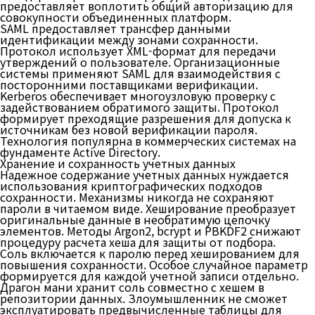
предоставляет воплотить общий авторизацию для
совокупности объединенных платформ.
SAML предоставляет трансфер данными
идентификации между зонами сохранности.
Протокол использует XML-формат для передачи
утверждений о пользователе. Организационные
системы применяют SAML для взаимодействия с
посторонними поставщиками верификации.
Kerberos обеспечивает многоузловую проверку с
задействованием обратимого защиты. Протокол
формирует преходящие разрешения для допуска к
источникам без новой верификации пароля.
Технология популярна в коммерческих системах на
фундаменте Active Directory.
Хранение и сохранность учетных данных
Надежное содержание учетных данных нуждается
использования криптографических подходов
сохранности. Механизмы никогда не сохраняют
пароли в читаемом виде. Хеширование преобразует
оригинальные данные в необратимую цепочку
элементов. Методы Argon2, bcrypt и PBKDF2 снижают
процедуру расчета хеша для защиты от подбора.
Соль включается к паролю перед хешированием для
повышения сохранности. Особое случайное параметр
формируется для каждой учетной записи отдельно.
Драгон мани хранит соль совместно с хешем в
репозитории данных. Злоумышленник не сможет
эксплуатировать предвычисленные таблицы для