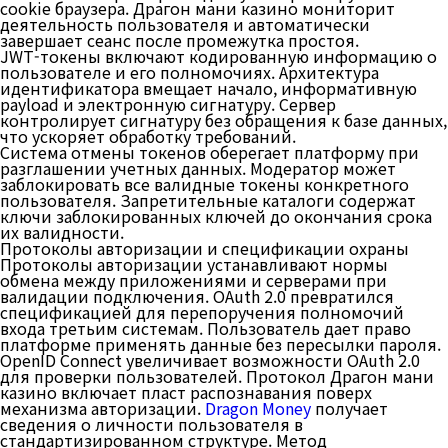
cookie браузера. Драгон мани казино мониторит
деятельность пользователя и автоматически
завершает сеанс после промежутка простоя.
JWT-токены включают кодированную информацию о
пользователе и его полномочиях. Архитектура
идентификатора вмещает начало, информативную
payload и электронную сигнатуру. Сервер
контролирует сигнатуру без обращения к базе данных,
что ускоряет обработку требований.
Система отмены токенов оберегает платформу при
разглашении учетных данных. Модератор может
заблокировать все валидные токены конкретного
пользователя. Запретительные каталоги содержат
ключи заблокированных ключей до окончания срока
их валидности.
Протоколы авторизации и спецификации охраны
Протоколы авторизации устанавливают нормы
обмена между приложениями и серверами при
валидации подключения. OAuth 2.0 превратился
спецификацией для перепоручения полномочий
входа третьим системам. Пользователь дает право
платформе применять данные без пересылки пароля.
OpenID Connect увеличивает возможности OAuth 2.0
для проверки пользователей. Протокол Драгон мани
казино включает пласт распознавания поверх
механизма авторизации.
Dragon Money
получает
сведения о личности пользователя в
стандартизированном структуре. Метод