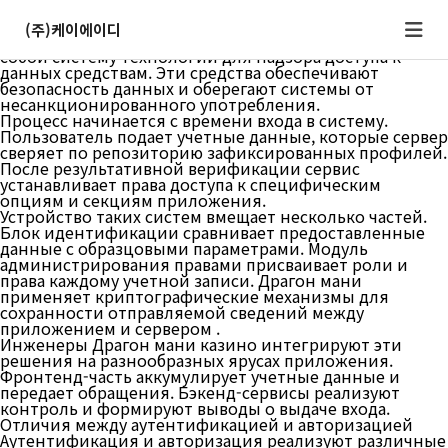
Как устроены механизмы авторизации и
аутентификации
(주)케이에이디
Механизмы авторизации и аутентификации являют
собой систему технологий для надзора доступа к
данных средствам. Эти средства обеспечивают
безопасность данных и оберегают системы от
несанкционированного употребления.
Процесс начинается с времени входа в систему.
Пользователь подает учетные данные, которые сервер
сверяет по репозиторию зафиксированных профилей.
После результативной верификации сервис
устанавливает права доступа к специфическим
опциям и секциям приложения.
Устройство таких систем вмещает несколько частей.
Блок идентификации сравнивает предоставленные
данные с образцовыми параметрами. Модуль
администрирования правами присваивает роли и
права каждому учетной записи. Драгон мани
применяет криптографические механизмы для
сохранности отправляемой сведений между
приложением и сервером .
Инженеры Драгон мани казино интегрируют эти
решения на разнообразных ярусах приложения.
Фронтенд-часть аккумулирует учетные данные и
передает обращения. Бэкенд-сервисы реализуют
контроль и формируют выводы о выдаче входа.
Отличия между аутентификацией и авторизацией
Аутентификация и авторизация реализуют различные