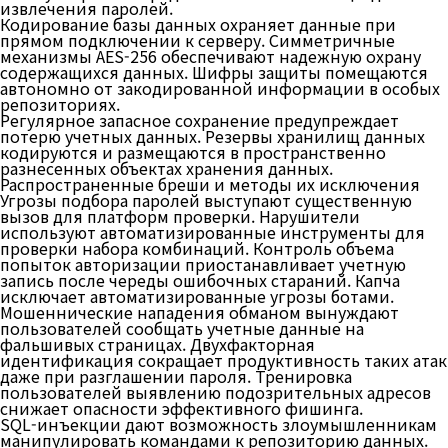
извлечения паролей.
Кодирование базы данных охраняет данные при
прямом подключении к серверу. Симметричные
механизмы AES-256 обеспечивают надежную охрану
содержащихся данных. Шифры защиты помещаются
автономно от закодированной информации в особых
репозиториях.
Регулярное запасное сохранение предупреждает
потерю учетных данных. Резервы хранилищ данных
кодируются и размещаются в пространственно
разнесенных объектах хранения данных.
Распространенные бреши и методы их исключения
Угрозы подбора паролей выступают существенную
вызов для платформ проверки. Нарушители
используют автоматизированные инструменты для
проверки набора комбинаций. Контроль объема
попыток авторизации приостанавливает учетную
запись после череды ошибочных стараний. Капча
исключает автоматизированные угрозы ботами.
Мошеннические нападения обманом вынуждают
пользователей сообщать учетные данные на
фальшивых страницах. Двухфакторная
идентификация сокращает продуктивность таких атак
даже при разглашении пароля. Тренировка
пользователей выявлению подозрительных адресов
снижает опасности эффективного фишинга.
SQL-инъекции дают возможность злоумышленникам
манипулировать командами к репозиторию данных.