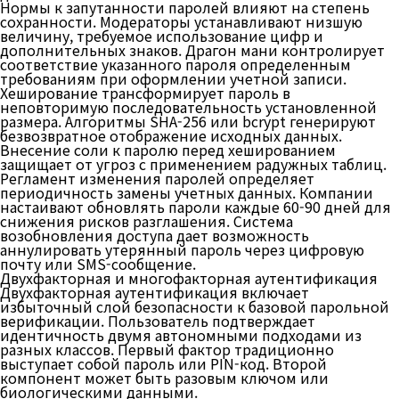
Нормы к запутанности паролей влияют на степень
сохранности. Модераторы устанавливают низшую
величину, требуемое использование цифр и
дополнительных знаков. Драгон мани контролирует
соответствие указанного пароля определенным
требованиям при оформлении учетной записи.
Хеширование трансформирует пароль в
неповторимую последовательность установленной
размера. Алгоритмы SHA-256 или bcrypt генерируют
безвозвратное отображение исходных данных.
Внесение соли к паролю перед хешированием
защищает от угроз с применением радужных таблиц.
Регламент изменения паролей определяет
периодичность замены учетных данных. Компании
настаивают обновлять пароли каждые 60-90 дней для
снижения рисков разглашения. Система
возобновления доступа дает возможность
аннулировать утерянный пароль через цифровую
почту или SMS-сообщение.
Двухфакторная и многофакторная аутентификация
Двухфакторная аутентификация включает
избыточный слой безопасности к базовой парольной
верификации. Пользователь подтверждает
идентичность двумя автономными подходами из
разных классов. Первый фактор традиционно
выступает собой пароль или PIN-код. Второй
компонент может быть разовым ключом или
биологическими данными.