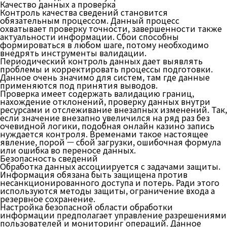
Качество данных а проверка
Контроль качества сведений становится
обязательным процессом. Данный процесс
охватывает проверку точности, завершенности также
актуальности информации. Сбои способны
формироваться в любом шаге, потому необходимо
внедрять инструменты валидации.
Периодический контроль данных дает выявлять
проблемы и корректировать процессы подготовки.
Данное очень значимо для систем, там где данные
применяются под принятия выводов.
Проверка имеет содержать валидацию границ,
нахождение отклонений, проверку данных внутри
ресурсами и отслеживание внезапных изменений. Так,
если значение внезапно увеличился на ряд раз без
очевидной логики, подобная онлайн казино запись
нуждается контроля. Временами такое настоящее
явление, порой — сбой загрузки, ошибочная формула
или ошибка во переносе данных.
Безопасность сведений
Обработка данных ассоциируется с задачами защиты.
Информация обязана быть защищена против
несанкционированного доступа и потерь. Ради этого
используются методы защиты, ограничение входа а
резервное сохранение.
Настройка безопасной области обработки
информации предполагает управление разрешениями
пользователей и мониторинг операций. Данное