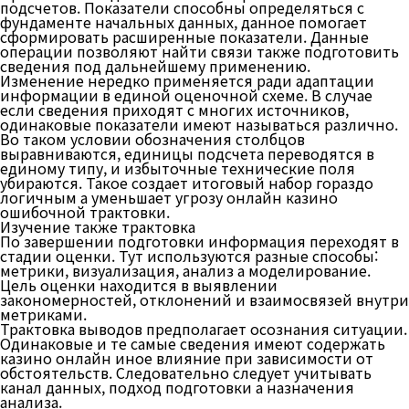
подсчетов. Показатели способны определяться с
фундаменте начальных данных, данное помогает
сформировать расширенные показатели. Данные
операции позволяют найти связи также подготовить
сведения под дальнейшему применению.
Изменение нередко применяется ради адаптации
информации в единой оценочной схеме. В случае
если сведения приходят с многих источников,
одинаковые показатели имеют называться различно.
Во таком условии обозначения столбцов
выравниваются, единицы подсчета переводятся в
единому типу, и избыточные технические поля
убираются. Такое создает итоговый набор гораздо
логичным а уменьшает угрозу онлайн казино
ошибочной трактовки.
Изучение также трактовка
По завершении подготовки информация переходят в
стадии оценки. Тут используются разные способы:
метрики, визуализация, анализ а моделирование.
Цель оценки находится в выявлении
закономерностей, отклонений и взаимосвязей внутри
метриками.
Трактовка выводов предполагает осознания ситуации.
Одинаковые и те самые сведения имеют содержать
казино онлайн иное влияние при зависимости от
обстоятельств. Следовательно следует учитывать
канал данных, подход подготовки а назначения
анализа.