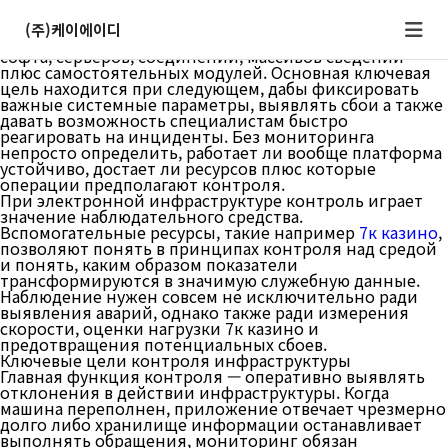
Что такое контроль систем
Контроль инфраструктуры представляет собой
(주)케이에이디
регулярное наблюдение по состоянием цифрового
софта, серверов, соединений, массивов сведений
плюс самостоятельных модулей. Основная ключевая
цель находится при следующем, дабы фиксировать
важные системные параметры, выявлять сбои а также
давать возможность специалистам быстро
реагировать на инциденты. Без мониторинга
непросто определить, работает ли вообще платформа
устойчиво, достает ли ресурсов плюс которые
операции предполагают контроля.
При электронной инфраструктуре контроль играет
значение наблюдательного средства.
Вспомогательные ресурсы, такие например
7к казино
,
позволяют понять в принципах контроля над средой
и понять, каким образом показатели
трансформируются в значимую служебную данные.
Наблюдение нужен совсем не исключительно ради
выявления аварий, однако также ради измерения
скорости, оценки нагрузки 7к казино и
предотвращения потенциальных сбоев.
Ключевые цели контроля инфраструктуры
Главная функция контроля — оперативно выявлять
отклонения в действии инфраструктуры. Когда
машина переполнен, приложение отвечает чрезмерно
долго либо хранилище информации останавливает
выполнять обращения, мониторинг обязан