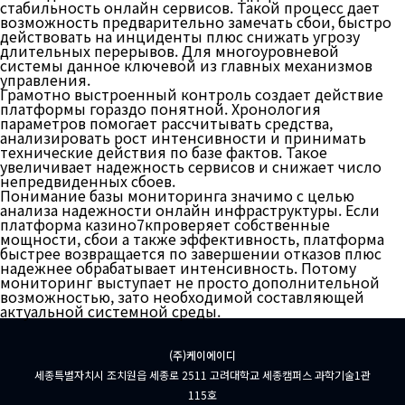
стабильность онлайн сервисов. Такой процесс дает
возможность предварительно замечать сбои, быстро
действовать на инциденты плюс снижать угрозу
длительных перерывов. Для многоуровневой
системы данное ключевой из главных механизмов
управления.
Грамотно выстроенный контроль создает действие
платформы гораздо понятной. Хронология
параметров помогает рассчитывать средства,
анализировать рост интенсивности и принимать
технические действия по базе фактов. Такое
увеличивает надежность сервисов и снижает число
непредвиденных сбоев.
Понимание базы мониторинга значимо с целью
анализа надежности онлайн инфраструктуры. Если
платформа казино7кпроверяет собственные
мощности, сбои а также эффективность, платформа
быстрее возвращается по завершении отказов плюс
надежнее обрабатывает интенсивность. Потому
мониторинг выступает не просто дополнительной
возможностью, зато необходимой составляющей
актуальной системной среды.
(주)케이에이디
세종특별자치시 조치원읍 세종로 2511 고려대학교 세종캠퍼스 과학기술1관
115호