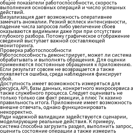
общие показатели работоспособности, скорость
выполнения основных операций и число успешных
действий.
Визуализация дает возможность оперативнее
замечать аномалии. Резкий всплеск интенсивности,
падение числа запросов либо увеличение сбоев
оказываются видимыми даже при при отсутствии
глубокого разбора. Потому графическое отображение
сведений выступает важной составляющей
мониторинга.
Проверка работоспособности
Работоспособность демонстрирует, может ли система
обрабатывать и выполнять обращения. Для оценки
применяются постоянные обращения к приложению.
Если результат совсем не возвращается а также
появляется ошибка, среда наблюдения фиксирует
сбой.
Доступность имеет возможность измеряться для
ресурса, API, базы данных, конкретного микросервиса а
также служебного процесса. Следует оценивать не
только только сам факт реакции, а плюс 7к казино
правильность итога. Приложение имеет возможность
внешне отвечать, однако функционировать
некорректно.
Ради надежной валидации задействуются сценарии,
моделирующие реальные действия. К примеру,
система способна загрузить раздел, выполнить запрос,
оценить состояние операции а также измерить