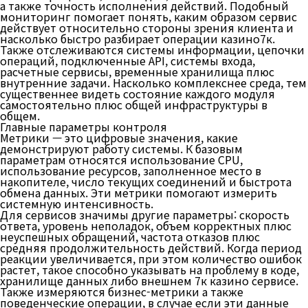
а также точность исполнения действий. Подобный
мониторинг помогает понять, каким образом сервис
действует относительно стороны зрения клиента и
насколько быстро разбирает операции казино7к.
Также отслеживаются системы информации, цепочки
операций, подключенные API, системы входа,
расчетные сервисы, временные хранилища плюс
внутренние задачи. Насколько комплекснее среда, тем
существеннее видеть состояние каждого модуля
самостоятельно плюс общей инфраструктуры в
общем.
Главные параметры контроля
Метрики — это цифровые значения, какие
демонстрируют работу системы. К базовым
параметрам относятся использование CPU,
использование ресурсов, заполненное место в
накопителе, число текущих соединений и быстрота
обмена данных. Эти метрики помогают измерить
системную интенсивность.
Для сервисов значимы другие параметры: скорость
ответа, уровень неполадок, объем корректных плюс
неуспешных обращений, частота отказов плюс
средняя продолжительность действий. Когда период
реакции увеличивается, при этом количество ошибок
растет, такое способно указывать на проблему в коде,
хранилище данных либо внешнем 7к казино сервисе.
Также измеряются бизнес-метрики а также
поведенческие операции, в случае если эти данные