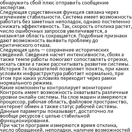
обнаружить сбой плюс отправить сообщение
экспертам.
Следующая существенная функция связана через
изучением стабильности. Система имеет возможность
работать без заметных неполадок, однако постепенно
снижать эффективность. Так, скорость отклика растет,
число ошибочных запросов увеличивается, а
незанятая область сокращается. Подобные признаки
дают возможность выявить проблему до
критического отказа.
Следующая цель — сохранение исторических
сведений. Сведения насчет интенсивности, сбоях а
также темпе работы помогают сопоставлять отрезки,
искать связи а также рассчитывать развитие системы.
История 7к показателей позволяет понять, при каких
условиях инфраструктура работает нормально, при
этом при каких условиях переходит через рамки
нормального режима.
Какие компоненты контролирует мониторинг
Контроль имеет возможность охватывать различные
уровни онлайн системы. На слое машин измеряются
процессор, рабочая область, файловое пространство,
интернет обмен а также статус рабочей системы.
Данные параметры показывают, достаточно ли
вообще ресурсов с целью стабильной
функционирования.
При части программ измеряются время отклика,
число обращений, неполадки, наличие возможностей