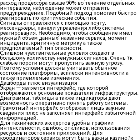
расход процессора свыше 90% во течение отдельных
интервалов, наблюдение может отправить
предупреждение. Подобный подход помогает быстро
реагировать по критические события.
Сигналы отправляются с помощью почту,
мессенджеры, панели управления либо системы
реагирования. Необходимо, чтобы сообщение имел
нужный объем данных: название сервиса, момент
инцидента, критичную метрику а также
предполагаемый тип опасности.
Слишком чувствительные условия создают в
большому количеству ненужных сигналов. Очень 7к
слабые пороги могут пропустить важную угрозу.
Поэтому условия должны учитывать обычное
состояние платформы, всплески интенсивности а
также приемлемые изменения.
Дашборды плюс визуализация
Экран — является интерфейс, где которой
отображаются основные показатели инфраструктуры.
Диаграммы, таблицы а также индикаторы дают
возможность оперативно понять работу системы.
Грамотный интерфейс отображает лишь важные
сведения плюс не заполняет интерфейс избыточной
информацией.
Для технических экспертов удобны графики
интенсивности, ошибок, откликов, использования
ресурсов и состояния приложений. Для
координаторов сервиса могут быть важны казино7к