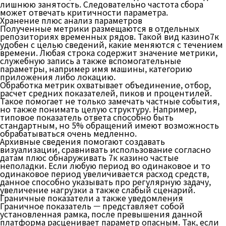
лишнюю занятость. Следовательно частота сбора
может отвечать критичности параметра.
Хранение плюс анализ параметров
Полученные метрики размещаются в отдельных
репозиториях временных рядов. Такой вид казино7к
удобен с целью сведений, какие меняются с течением
времени. Любая строка содержит значение метрики,
служебную запись а также вспомогательные
параметры, например имя машины, категорию
приложения либо локацию.
Обработка метрик охватывает объединение, отбор,
расчет средних показателей, пиков и процентилей.
Такое помогает не только замечать частные события,
но также понимать целую структуру. Например,
типовое показатель ответа способно быть
стандартным, но 5% обращений имеют возможность
обрабатываться очень медленно.
Архивные сведения помогают создавать
визуализации, сравнивать использование согласно
датам плюс обнаруживать 7к казино частые
неполадки. Если любую период во одинаковое и то
одинаковое период увеличивается расход средств,
данное способно указывать про регулярную задачу,
увеличение нагрузки а также слабый сценарий.
Граничные показатели а также уведомления
Граничное показатель — представляет собой
установленная рамка, после превышения данной
платформа расценивает параметр опасным. Так, если