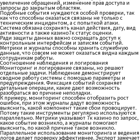
увеличение обращений, изменение прав доступа и
запросы до закрытым областям.
Подобные события нуждаются особой проверки, так
как что способны оказаться связаны не только с
техническим инцидентом, а с попыткой атаки.
Система обязана сохранять канал действия, дату, вид
активности а также казино7к статус оценки.
Ради защиты данных важно сокращать доступ к
контрольным интерфейсам и записям событий.
Метрики и журналы способны хранить служебную
данные, что совсем не может оказаться видна каждым
сотрудникам работы.
Соотношение наблюдения и логирования
Мониторинг и логирование связаны, но решают
отдельные задачи. Наблюдение демонстрирует
сводное работу системы с помощью параметры и
предупреждения. Фиксация событий сохраняет
детальные операции, какие дают возможность
разобраться во причине неполадки.
К примеру, мониторинг способен отобразить рост
ошибок, при этом журналы дадут возможность
выяснить, какой компонент такие сбои провоцирует.
Потому такие инструменты регулярно используются
параллельно. Метрики указывают 7к казино по запрос,
какое событие возникло, а журналы помогают
выяснить, по какой причине такое возникло.
Параллельное использование мониторинга и ведения
логов делает проверку эффективнее. Эксперт замечает