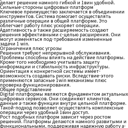
делает решение намного гибкой и 1вин удобной.
Сильные-стороны цифровых-платформ
Ключевое преимущество заключается в объединении
инструментов. Система помогает осуществлять
различные операции в общей платформе. Это
облегчает работу плюс ускоряет операции.
Адаптивность а-также расширяемость создают
решения эффективными с-целью расширения. Они
могут изменяться под-требования измененные
задачи 1 win.
Ограничения плюс угрозы
Решения требуют непрерывной обслуживания.
Проблемы способны влиять на действие платформы.
Кроме-того необходимо учитывать защиту
информации и стабильность инфраструктуры.
Ориентация к конкретной системы имеет-
возможность создавать риски. Вследствие-этого
применяются запасные 1win механизмы плюс
проверка функционирования.
Общее представление
Digital-платформы являются фундаментом актуальных
цифровых сервисов. Они соединяют клиентов,
данные а-также функции внутри цельной платформе.
Такой-подход позволяет осуществлять комплексные
операции через удобный 1вин доступ.
Рост подобных платформ зависит через ростом
решений. Платформы делаются намного развитыми и
функциональными, поддерживая надежную работу а-