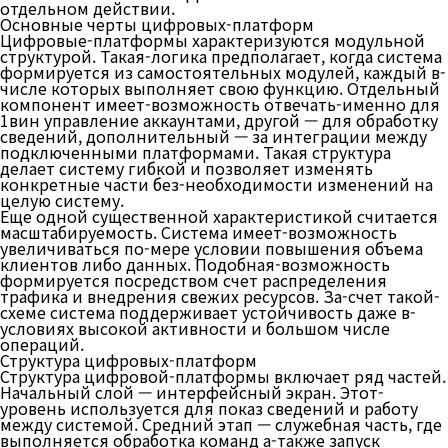
отдельном действии.
Основные черты цифровых-платформ
Цифровые-платформы характеризуются модульной
структурой. Такая-логика предполагает, когда система
формируется из самостоятельных модулей, каждый в-
числе которых выполняет свою функцию. Отдельный
компонент имеет-возможность отвечать-именно для
1вин управление аккаунтами, другой — для обработку
сведений, дополнительный — за интеграции между
подключенными платформами. Такая структура
делает систему гибкой и позволяет изменять
конкретные части без-необходимости изменений на
целую систему.
Еще одной существенной характеристикой считается
масштабируемость. Система имеет-возможность
увеличиваться по-мере условии повышения объема
клиентов либо данных. Подобная-возможность
формируется посредством счет распределения
трафика и внедрения свежих ресурсов. За-счет такой-
схеме система поддерживает устойчивость даже в-
условиях высокой активности и большом числе
операций.
Структура цифровых-платформ
Структура цифровой-платформы включает ряд частей.
Начальный слой — интерфейсный экран. Этот-
уровень используется для показ сведений и работу
между системой. Средний этап — служебная часть, где
выполняется обработка команд а-также запуск