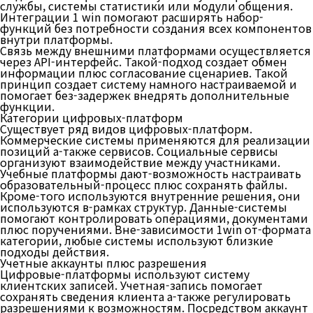
службы, системы статистики или модули общения.
Интеграции 1 win помогают расширять набор-
функций без потребности создания всех компонентов
внутри платформы.
Связь между внешними платформами осуществляется
через API-интерфейс. Такой-подход создает обмен
информации плюс согласование сценариев. Такой
принцип создает систему намного настраиваемой и
помогает без-задержек внедрять дополнительные
функции.
Категории цифровых-платформ
Существует ряд видов цифровых-платформ.
Коммерческие системы применяются для реализации
позиций а-также сервисов. Социальные сервисы
организуют взаимодействие между участниками.
Учебные платформы дают-возможность настраивать
образовательный-процесс плюс сохранять файлы.
Кроме-того используются внутренние решения, они
используются в-рамках структур. Данные-системы
помогают контролировать операциями, документами
плюс поручениями. Вне-зависимости 1win от-формата
категории, любые системы используют близкие
подходы действия.
Учетные аккаунты плюс разрешения
Цифровые-платформы используют систему
клиентских записей. Учетная-запись помогает
сохранять сведения клиента а-также регулировать
разрешениями к возможностям. Посредством аккаунт