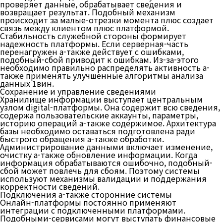
проверяет данные, обрабатывает сведения и
возвращает результат. Подобный механизм
происходит за малые-отрезки момента плюс создает
связь между клиентом плюс платформой.
Стабильность служебной стороны формирует
надежность платформы. Если серверная-часть
перенагружен а-также действует с ошибками,
подобный-сбой приводит к ошибкам. Из-за-этого
необходимо правильно распределять активность а-
также применять улучшенные алгоритмы анализа
данных 1вин.
Сохранение и управление сведениями
Хранилище информации выступает центральным
узлом digital-платформы. Она содержит всю сведения,
содержа пользовательские аккаунты, параметры,
историю операций а-также содержимое. Архитектура
базы необходимо оставаться подготовлена ради
быстрого обращения а-также обработки.
Администрирование данными включает изменение,
очистку а-также обновление информации. Когда
информация обрабатываются ошибочно, подобный-
сбой может повлечь для сбоям. Поэтому системы
используют механизмы валидации и поддержания
корректности сведений.
Подключения а-также сторонние системы
Онлайн-платформы постоянно применяют
интеграции с подключенными платформами.
Подобными-сервисами могут выступать финансовые