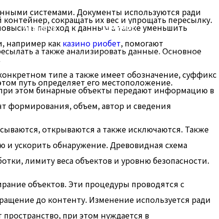
онными системами. Документы используются ради
онтейнер, сокращать их вес и упрощать пересылку.
사업분야
고객센터
овысить переход к данным а также уменьшить
, например как
казино риобет
, помогают
есылать а также анализировать данные. Основное
.
конкретном типе а также имеет обозначение, суффикс
этом путь определяет его местоположение.
, при этом бинарные объекты передают информацию в
т формирования, объем, автор и сведения
исываются, открываются а также исключаются. Также
ю и ускорить обнаружение. Древовидная схема
отки, лимиту веса объектов и уровню безопасности.
ирание объектов. Эти процедуры проводятся с
ращение до контенту. Изменение используется ради
пространство, при этом нуждается в