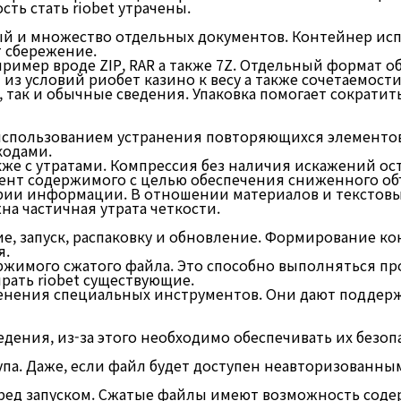
ть стать riobet утрачены.
ый и множество отдельных документов. Контейнер исп
т сбережение.
ример вроде ZIP, RAR а также 7Z. Отдельный формат 
з условий риобет казино к весу а также сочетаемости
ак и обычные сведения. Упаковка помогает сократить
 использованием устранения повторяющихся элементо
кодами.
также с утратами. Компрессия без наличия искажений 
ент содержимого с целью обеспечения сниженного об
рии информации. В отношении материалов и текстовых
на частичная утрата четкости.
е, запуск, распаковку и обновление. Формирование к
я.
ржимого сжатого файла. Это способно выполняться п
рать riobet существующие.
енения специальных инструментов. Они дают поддер
дения, из-за этого необходимо обеспечивать их безо
а. Даже, если файл будет доступен неавторизованным
ед запуском. Сжатые файлы имеют возможность соде