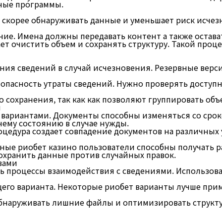
ные программы.
 скорее обнаруживать данные и уменьшает риск исче
е. Имена должны передавать контент а также остава
т очистить объем и сохранять структуру. Такой проц
ния сведений в случай исчезновения. Резервные верс
опасность утраты сведений. Нужно проверять доступ
 сохранения, так как как позволяют группировать об
и
вариантами. Документы способны изменяться со сроко
нему состоянию в случае нужды.
едура создает совпадение документов на различных у
зные риобет казино пользователи способны получать 
сохранить данные против случайных правок.
вами
ь процессы взаимодействия с сведениями. Использов
его варианта. Некоторые риобет варианты лучше при
обнаруживать лишние файлы и оптимизировать структ