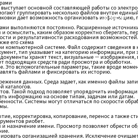
ерами
 выступает основной составляющей работы со электр
гают группировать несколько файлов внутри единый к
회사소개
ковки дает возможность организовать информацию, п
ами выполняются постоянно. Расширенные источники
 осмыслить, каким образом корректно сберегать, пер
ности и результативности расходования возможностей
кже его схема
ри компьютерной системе. Файл содержит сведения в 
кумент, тип указывает на категорию информации, при 
е документы хранят текст, визуальные — изображения
ет подходящих средств ради просмотра и обработки.
 Это вспомогательные параметры, такие вроде момен
авлять файлами и фиксировать их историю.
режения данных. Среда задает, как именно файлы зап
й каталогов.
тов. Такой подход позволяет упорядочить информаци
ть информацию на основе типам, задачам или датам.
нности. Системы могут отличаться по скорости обраб
емы.
тие, корректировка, копирование, перенос а также ст
рументов риобет.
и назначение имени. Просмотр позволяет обрести об
ние.
ровать организацией хранения. Исключение очищает 