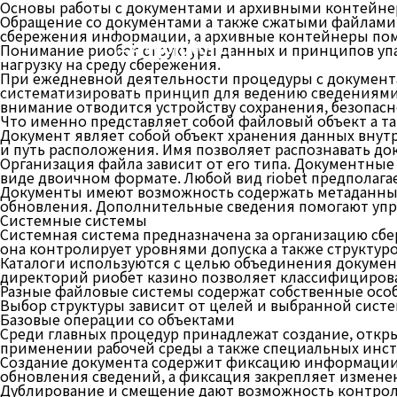
Основы работы с документами и архивными контейн
Обращение со документами а также сжатыми файлами
сбережения информации, а архивные контейнеры помо
(주)케이에이디
Понимание риобет структуры данных и принципов упа
нагрузку на среду сбережения.
При ежедневной деятельности процедуры с документ
систематизировать принцип для ведению сведениями и
внимание отводится устройству сохранения, безопас
Что именно представляет собой файловый объект а та
Документ являет собой объект хранения данных внут
и путь расположения. Имя позволяет распознавать до
Организация файла зависит от его типа. Документны
виде двоичном формате. Любой вид riobet предполага
Документы имеют возможность содержать метаданные.
обновления. Дополнительные сведения помогают упр
Системные системы
Системная система предназначена за организацию сбе
она контролирует уровнями допуска а также структуро
Каталоги используются с целью объединения докумен
директорий риобет казино позволяет классифицирова
Разные файловые системы содержат собственные особе
Выбор структуры зависит от целей и выбранной сист
Базовые операции со объектами
Среди главных процедур принадлежат создание, откры
применении рабочей среды а также специальных инст
Создание документа содержит фиксацию информации 
обновления сведений, а фиксация закрепляет измене
Дублирование и смещение дают возможность контроли