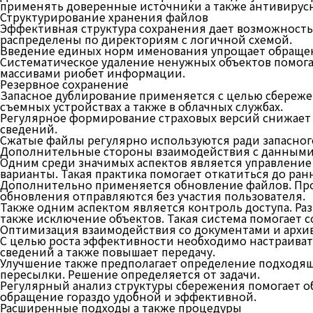
применять доверенные источники а также антивирус
Структурирование хранения файлов
Эффективная структура сохранения дает возможность
распределены по директориям с логичной схемой.
Введение единых норм именования упрощает обращени
Систематическое удаление ненужных объектов помогае
массивами риобет информации.
Резервное сохранение
Запасное дублирование применяется с целью сбереже
съемных устройствах а также в облачных службах.
Регулярное формирование страховых версий снижает 
сведений.
Сжатые файлы регулярно используются ради запасного
Дополнительные стороны взаимодействия с данным
Одним среди значимых аспектов является управление 
варианты. Такая практика помогает откатиться до ран
Дополнительно применяется обновление файлов. Проц
обновления отправляются без участия пользователя.
Также одним аспектом является контроль доступа. Ра
также исключение объектов. Такая система помогает 
Оптимизация взаимодействия со документами и архи
С целью роста эффективности необходимо настраиват
сведений а также повышает передачу.
Улучшение также предполагает определение подходящ
пересылки. Решение определяется от задачи.
Регулярный анализ структуры сбережения помогает 
обращение гораздо удобной и эффективной.
Расширенные подходы а также процедуры