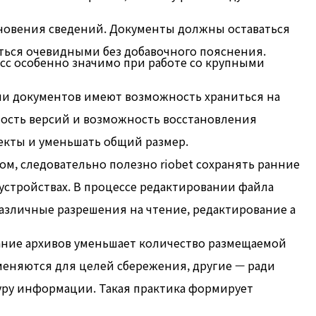
зновения сведений. Документы должны оставаться
ться очевидными без добавочного пояснения.
есс особенно значимо при работе со крупными
ии документов имеют возможность храниться на
ность версий и возможность восстановления
ъекты и уменьшать общий размер.
м, следовательно полезно riobet сохранять ранние
стройствах. В процессе редактировании файла
различные разрешения на чтение, редактирование а
ание архивов уменьшает количество размещаемой
меняются для целей сбережения, другие — ради
уру информации. Такая практика формирует