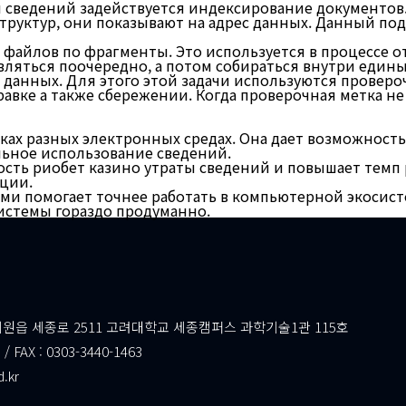
 сведений задействуется индексирование документов
уктур, они показывают на адрес данных. Данный под
файлов по фрагменты. Это используется в процессе о
ляться поочередно, а потом собираться внутри едины
данных. Для этого этой задачи используются проверо
равке а также сбережении. Когда проверочная метка н
мках разных электронных средах. Она дает возможност
ьное использование сведений.
сть риобет казино утраты сведений и повышает темп 
ции.
ми помогает точнее работать в компьютерной экосист
стемы гораздо продуманно.
읍 세종로 2511 고려대학교 세종캠퍼스 과학기술1관 115호
 / FAX : 0303-3440-1463
d.kr