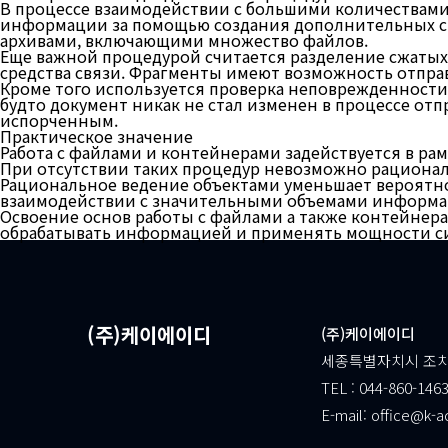
В процессе взаимодействии с большими количествами
информации за помощью создания дополнительных стр
архивами, включающими множество файлов.
Еще важной процедурой считается разделение сжатых 
средства связи. Фрагменты имеют возможность отправ
Кроме того используется проверка неповрежденности 
будто документ никак не стал изменен в процессе отп
испорченным.
Практическое значение
Работа с файлами и контейнерами задействуется в ра
При отсутствии таких процедур невозможно рационал
Рациональное ведение объектами уменьшает вероятно
взаимодействии с значительными объемами информа
Освоение основ работы с файлами а также контейнера
обрабатывать информацией и применять мощности си
(주)케이에이디
(주)케이에이디
세종특별자치시 조치원
TEL : 044-860-1463
E-mail: office@k-a