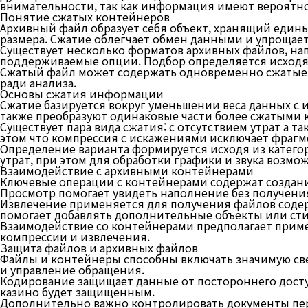
внимательности, так как информация имеют вероятнос
Понятие сжатых контейнеров
Архивный файл образует себя объект, хранящий един
размера. Сжатие облегчает обмен данными и упрощае
Существует несколько форматов архивных файлов, нап
поддерживаемые опции. Подбор определяется исходя и
Сжатый файл может содержать одновременно сжатые, т
ради анализа.
Основы сжатия информации
Сжатие базируется вокруг уменьшении веса данных с
также преобразуют одинаковые части более сжатыми 
Существует пара вида сжатия: с отсутствием утрат а 
этом что компрессия с искажениями исключает фрагм
Определение варианта формируется исходя из катего
утрат, при этом для обработки графики и звука возмож
Взаимодействие с архивными контейнерами
Ключевые операции с контейнерами содержат создани
Просмотр помогает увидеть наполнение без получени
Извлечение применяется для получения файлов соде
помогает добавлять дополнительные объекты или сти
Взаимодействие со контейнерами предполагает прим
компрессии и извлечения.
Защита файлов и архивных файлов
Файлы и контейнеры способны включать значимую све
и управление обращения.
Кодирование защищает данные от постороннего доступ
казино будет защищенным.
Дополнительно важно контролировать документы пер