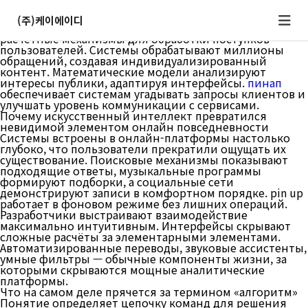
Как работают алгоритмы искусственного интеллекта в
нынешних системах
(주)케이에이디
Нынешние цифровые платформы используют
расчётные механизмы для обработки поступков
пользователей. Системы обрабатывают миллионы
обращений, создавая индивидуализированный
контент. Математические модели анализируют
интересы публики, адаптируя интерфейсы.
пинап
обеспечивает системам угадывать запросы клиентов и
улучшать уровень коммуникации с сервисами.
Почему искусственный интеллект превратился
невидимой элементом онлайн повседневности
Системы встроены в онлайн-платформы настолько
глубоко, что пользователи прекратили ощущать их
существование. Поисковые механизмы показывают
подходящие ответы, музыкальные программы
формируют подборки, а социальные сети
демонстрируют записи в комфортном порядке. pin up
работает в фоновом режиме без лишних операций.
Разработчики выстраивают взаимодействие
максимально интуитивным. Интерфейсы скрывают
сложные расчёты за элементарными элементами.
Автоматизированные переводы, звуковые ассистенты,
умные фильтры — обычные компоненты жизни, за
которыми скрываются мощные аналитические
платформы.
Что на самом деле прячется за термином «алгоритм»
Понятие определяет цепочку команд для решения