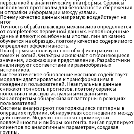
пересылкой в аналитические платформы. Сервисы
используют протоколы для безопасности сбережения
и отправки информации между узлами.
Почему качество данных напрямую воздействует на
итог
Точность обрабатывающих механизмов определяется
от completeness первичной данных. Неполноценные
данные влекут к ошибочным итогам. пин ап казино
обучается на образцах, поэтому качество содержимого
определяет эффективность.
Платформы используют способы фильтрации от
помех и копий. Фильтры исключают отклоняющиеся
значения, искажающие представление. Разработчики
анализируют соответствие из разнообразных
источников.
Систематическое обновление массивов содействует
моделям адаптироваться к трансформациям в
поведении пользователей. Неактуальные данные
снижают точность прогнозов, поэтому сервисы
пополняют массивы актуальными данными.
Как алгоритмы обнаруживают паттерны в реакциях
пользователей
Системы анализируют повторяющиеся паттерны в
операциях публики, обнаруживая соотношения между
действиями. Модели соотносят промежутки
вовлечённости и выборы контента. пин ап группирует
клиентов по аналогичным параметрам, создавая
группы.