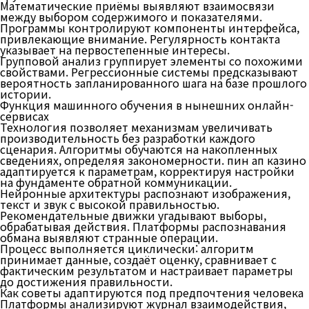
Математические приёмы выявляют взаимосвязи
между выбором содержимого и показателями.
Программы контролируют компоненты интерфейса,
привлекающие внимание. Регулярность контакта
указывает на первостепенные интересы.
Групповой анализ группирует элементы со похожими
свойствами. Регрессионные системы предсказывают
вероятность запланированного шага на базе прошлого
истории.
Функция машинного обучения в нынешних онлайн-
сервисах
Технология позволяет механизмам увеличивать
производительность без разработки каждого
сценария. Алгоритмы обучаются на накопленных
сведениях, определяя закономерности. пин ап казино
адаптируется к параметрам, корректируя настройки
на фундаменте обратной коммуникации.
Нейронные архитектуры распознают изображения,
текст и звук с высокой правильностью.
Рекомендательные движки угадывают выборы,
обрабатывая действия. Платформы распознавания
обмана выявляют странные операции.
Процесс выполняется циклически: алгоритм
принимает данные, создаёт оценку, сравнивает с
фактическим результатом и настраивает параметры
до достижения правильности.
Как советы адаптируются под предпочтения человека
Платформы анализируют журнал взаимодействия,