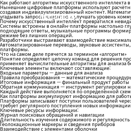
Как работают алгоритмы искусственного интеллекта 
Нынешние цифровые платформы используют расчётны
создавая индивидуализированный контент. Математи
(주)케이에이디
угадывать запросы клиентов и улучшать уровень комм
Почему искусственный интеллект превратился невид
Системы встроены в онлайн-платформы настолько глу
подходящие ответы, музыкальные программы формирую
режиме без лишних операций.
Разработчики выстраивают взаимодействие максимал
Автоматизированные переводы, звуковые ассистенты
платформы.
Что на самом деле прячется за термином «алгоритм»
Понятие определяет цепочку команд для решения про
применяет вычислительные алгоритмы для анализа б
Ключевые элементы включают составляющие:
Входные параметры — данные для анализа
Правила преобразования — математические процедур
Итоговые информация — финальный продукт работы
Обратная коммуникация — инструмент регулировки н
Каждый действие выполняется по определённой схеме
Как платформы аккумулируют информацию для работ
Платформы записывают поступки пользователей через 
требует регулярного поступления новых информации
Ключевые ресурсы информации:
Журнал поисковых обращений и навигации
Длительность изучения содержимого и регулярность
Геолокационные маркеры и сведения приборов
Взаимодействие с элементами оболочки