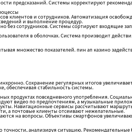
сти предсказаний. Системы корректируют рекоменда
роцессы
сов клиентов и сотрудников. Автоматизация освобожд
 сведений и выполнение процедур.
но без сотрудников. Системы сортируют входящие зап
ьзователя в оболочках. Система производит действия
тывая множество показателей. пин ап казино задейс
нхронно. Сохранение регулярных итогов увеличивает 
, обеспечивая стабильность системы.
нных продуктах повседневного употребления. Социа
ндуют видео по предпочтениям, а музыкальные прил
кты. Навигационные сервисы рассчитывают маршруты 
ти, а почтовые клиенты отсеивают нежелательные.
ются на вопросы. Объективы смартфонов увеличиваю
о точности, анализируя ситуацию. Рекомендательные 