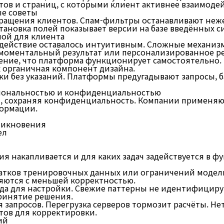
в и страниц, с которыми клиент активнее взаимодей
ые советы
ращения клиентов. Спам-фильтры останавливают неж
тановка полей показывает версии на базе введённых с
ной для клиента
одействие оставалось интуитивным. Сложные механиз
моментальный результат или персонализированное р
ние, что платформа функционирует самостоятельно. 
 органичная компонент дизайна.
и без указаний. Платформы предугадывают запросы, ба
иональностью и конфиденциальностью
, сохраняя конфиденциальность. Компании применяю
формации.
никновения
ел
ия накапливается и для каких задач задействуется в 
тков тренировочных данных или ограничений модели.
яются с меньшей корректностью.
да для настройки. Свежие паттерны не идентифициру
ринятие решения.
 запросов. Перегрузка серверов тормозит расчёты. Н
тов для корректировки.
ий