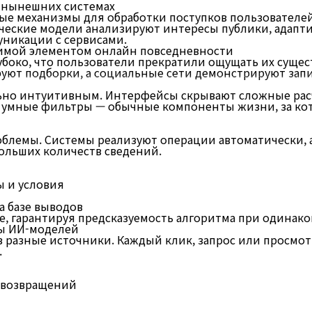
в нынешних системах
е механизмы для обработки поступков пользователе
ческие модели анализируют интересы публики, адапт
회사소개
уникации с сервисами.
имой элементом онлайн повседневности
боко, что пользователи прекратили ощущать их суще
т подборки, а социальные сети демонстрируют запис
ьно интуитивным. Интерфейсы скрывают сложные рас
, умные фильтры — обычные компоненты жизни, за к
блемы. Системы реализуют операции автоматически, 
ольших количеств сведений.
ы и условия
а базе выводов
, гарантируя предсказуемость алгоритма при одинако
ы ИИ-моделей
разные источники. Каждый клик, запрос или просмотр 
.
 возвращений