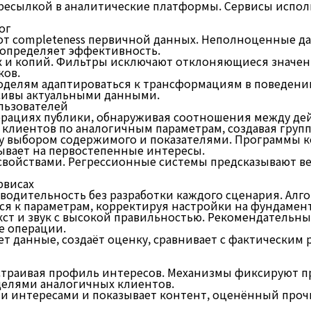
ресылкой в аналитические платформы. Сервисы испол
ог
т completeness первичной данных. Неполноценные да
о определяет эффективность.
 и копий. Фильтры исключают отклоняющиеся значени
ков.
оделям адаптироваться к трансформациям в поведени
ссивы актуальными данными.
льзователей
рациях публики, обнаруживая соотношения между де
 клиентов по аналогичным параметрам, создавая груп
у выбором содержимого и показателями. Программы 
ывает на первостепенные интересы.
свойствами. Регрессионные системы предсказывают ве
рвисах
водительность без разработки каждого сценария. Алг
тся к параметрам, корректируя настройки на фундаме
ст и звук с высокой правильностью. Рекомендательны
е операции.
 данные, создаёт оценку, сравнивает с фактическим 
траивая профиль интересов. Механизмы фиксируют пр
оделями аналогичных клиентов.
и интересами и показывает контент, оценённый проч