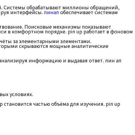
й. Системы обрабатывают миллионы обращений,
ируя интерфейсы.
пинап
обеспечивает системам
사업분야
고객센터
ствование. Поисковые механизмы показывают
и в комфортном порядке. pin up работает в фоновом
чёты за элементарными элементами.
оторыми скрываются мощные аналитические
анализируя информацию и выдавая ответ. пин ап
вых условиях.
становится частью объёма для изучения. pin up