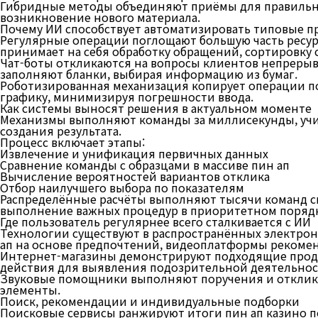
Гибридные методы объединяют приёмы для правильно
возникновение нового материала.
Почему ИИ способствует автоматизировать типовые п
Регулярные операции поглощают большую часть ресур
принимает на себя обработку обращений, сортировку
Чат-боты откликаются на вопросы клиентов непрерыв
заполняют бланки, выбирая информацию из бумаг.
Роботизированная механизация копирует операции пол
графику, минимизируя погрешности ввода.
Как системы выносят решения в актуальном моменте
Механизмы выполняют команды за миллисекунды, учи
создания результата.
Процесс включает этапы:
Извлечение и унификация первичных данных
Сравнение команды с образцами в массиве пин ап
Вычисление вероятностей вариантов отклика
Отбор наилучшего выбора по показателям
Распределённые расчёты выполняют тысячи команд си
выполнение важных процедур в приоритетном порядке
Где пользователь регулярнее всего сталкивается с ИИ
Технологии существуют в распространённых электро
ап на основе предпочтений, видеоплатформы рекоме
Интернет-магазины демонстрируют подходящие проду
действия для выявления подозрительной деятельнос
Звуковые помощники выполняют поручения и отклика
элементы.
Поиск, рекомендации и индивидуальные подборки
Поисковые сервисы ранжируют итоги пин ап казино п