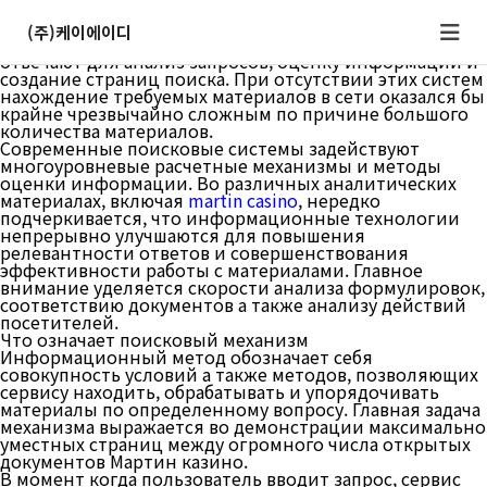
Как действуют поисковые системы актуальных систем
Поисковые механизмы являются основой действия
(주)케이에이디
актуальных онлайн-систем. Как раз эти механизмы
отвечают для анализ запросов, оценку информации и
создание страниц поиска. При отсутствии этих систем
нахождение требуемых материалов в сети оказался бы
крайне чрезвычайно сложным по причине большого
количества материалов.
Современные поисковые системы задействуют
многоуровневые расчетные механизмы и методы
оценки информации. Во различных аналитических
материалах, включая
martin casino
, нередко
подчеркивается, что информационные технологии
непрерывно улучшаются для повышения
релевантности ответов и совершенствования
эффективности работы с материалами. Главное
внимание уделяется скорости анализа формулировок,
соответствию документов а также анализу действий
посетителей.
Что означает поисковый механизм
Информационный метод обозначает себя
совокупность условий а также методов, позволяющих
сервису находить, обрабатывать и упорядочивать
материалы по определенному вопросу. Главная задача
механизма выражается во демонстрации максимально
уместных страниц между огромного числа открытых
документов Мартин казино.
В момент когда пользователь вводит запрос, сервис