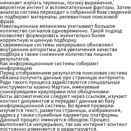
начинает изучать термины, логику выражения,
вероятное интент и вспомогательные факторы. Затем
анализа система переходит к собранной базе сведений
и подбирает материалы, релевантные поисковой
фразе.
Навигационные механизмы учитывают большое
количество сигналов одновременно. Такой подход
позволяет формировать значительно более
корректную и ценную подборку.
Современные системы непрерывно обновляют
внутренние алгоритмы для увеличения качества
подбора а также снижения количества лишних
результатов.
Как информационные системы собирают
информацию
Перед отображением результатов поисковая система
обязана получить данные про страницах интернета.
Ради такого процесса задействуются специальные
инструменты казино Мартин, именуемые
сканирующими краулерами или обходчиками.
Боты автоматически следуют через ссылкам, изучают
контент документов и передают данные во базу
информационной системы. Во время проверки
изучается текст, разметка страницы, изображения,
адреса а также служебные параметры платформы.
Данный процесс именуется обходом. Процесс
выполняется непрерывно, так как интернет-контент
постоянно изменяется и редактируется.