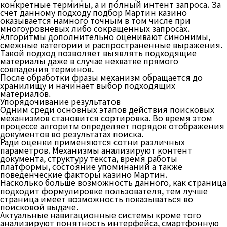
конкретные термины, а и полный интент запроса. За
счет данному подходу подбор Мартин казино
оказывается намного точным в том числе при
многоуровневых либо сокращенных запросах.
Алгоритмы дополнительно оценивают синонимы,
смежные категории и распространенные выражения.
Такой подход позволяет выявлять подходящие
материалы даже в случае нехватке прямого
совпадения терминов.
После обработки фразы механизм обращается до
хранилищу и начинает выбор подходящих
материалов.
Упорядочивание результатов
Одним среди основных этапов действия поисковых
механизмов становится сортировка. Во время этом
процессе алгоритм определяет порядок отображения
документов во результатах поиска.
Ради оценки применяются сотни различных
параметров. Механизмы анализируют контент
документа, структуру текста, время работы
платформы, состояние упоминаний а также
поведенческие факторы казино Мартин.
Насколько больше возможность данного, как страница
подходит формулировке пользователя, тем лучше
страница имеет возможность показываться во
поисковой выдаче.
Актуальные навигационные системы кроме того
анализируют понятность интерфейса, смартфонную