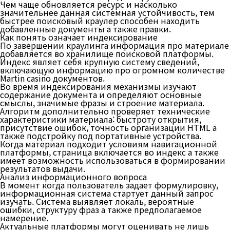
Чем чаще обновляется ресурс и насколько
значительнее данная системная устойчивость, тем
быстрее поисковый краулер способен находить
добавленные документы а также правки.
Как понять означает индексирование
По завершении краулинга информация про материале
добавляется во хранилище поисковой платформы.
Индекс являет себя крупную систему сведений,
включающую информацию про огромном количестве
Martin casino документов.
Во время индексирования механизмы изучают
содержание документа и определяют основные
смыслы, значимые фразы и строение материала.
Алгоритм дополнительно проверяет технические
характеристики материала: быстроту открытия,
присутствие ошибок, точность организации HTML а
также подстройку под портативные устройства.
Когда материал подходит условиям навигационной
платформы, страница включается во индекс а также
имеет возможность использоваться в формировании
результатов выдачи.
Анализ информационного вопроса
В момент когда пользователь задает формулировку,
информационная система стартует данный запрос
изучать. Система выявляет локаль, вероятные
ошибки, структуру фраз а также предполагаемое
намерение.
Актуальные платформы могут оценивать не лишь