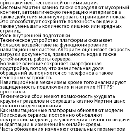
признаки неестественной оптимизации.
Системы Мартин казино также определяют мусорный
контент, автоматическую генерацию материалов а
также действия манипулировать страницами показа.
Это способствует сохранять полезность выдачи а
также уменьшать количество лишних или вредных
страниц.
Роль внутренней подготовки
Техническое устройство платформы оказывает
большое воздействие на функционирование
навигационных систем. Алгоритм оценивает скорость
загрузки документов, правильность кода а также
устойчивость работы сервера.
Большое влияние сохраняет смартфонная
подстройка, потому что значительная доля
обращений выполняется со телефонов а также
сенсорных устройств.
Навигационные механизмы кроме того анализируют
защищенность подключения и наличие HTTPS-
протокола.
Технические сбои имеют возможность ухудшать
краулинг разделов и сокращать казино Мартин шанс
полного индексирования.
Как навигационные платформы обновляют модели
Поисковые сервисы постоянно обновляют
внутренние модели для увеличения точности выдачи
и адаптации к изменениям онлайн-среды.
Часть обновления изменяют отдельных параметров