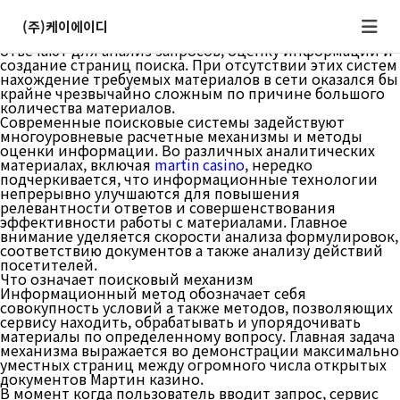
Как действуют поисковые системы актуальных систем
Поисковые механизмы являются основой действия
(주)케이에이디
актуальных онлайн-систем. Как раз эти механизмы
отвечают для анализ запросов, оценку информации и
создание страниц поиска. При отсутствии этих систем
нахождение требуемых материалов в сети оказался бы
крайне чрезвычайно сложным по причине большого
количества материалов.
Современные поисковые системы задействуют
многоуровневые расчетные механизмы и методы
оценки информации. Во различных аналитических
материалах, включая
martin casino
, нередко
подчеркивается, что информационные технологии
непрерывно улучшаются для повышения
релевантности ответов и совершенствования
эффективности работы с материалами. Главное
внимание уделяется скорости анализа формулировок,
соответствию документов а также анализу действий
посетителей.
Что означает поисковый механизм
Информационный метод обозначает себя
совокупность условий а также методов, позволяющих
сервису находить, обрабатывать и упорядочивать
материалы по определенному вопросу. Главная задача
механизма выражается во демонстрации максимально
уместных страниц между огромного числа открытых
документов Мартин казино.
В момент когда пользователь вводит запрос, сервис