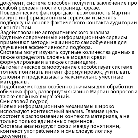
документ, система способен получить заключение про
слабой релевантности страницы фразе.
Поведенческие факторы дают возможность Мартин
казино информационным сервисам изменять
подборку на основе фактического контакта аудитории
с контентом.
Задействование алгоритмического анализа
Крупные современные информационные сервисы
применяют методы машинного самообучения для
улучшения эффективности подбора.
Системы могут изучать крупные количества данных а
также определять сложные модели среди
формулировками а также страницами.
Автоматическое самообучение способствует системе
точнее понимать интент формулировок, учитывать
условия и предсказывать максимально уместные
материалы.
Подобные методы особенно значимы для обработки
обычных фраз, развернутых казино Мартин вопросов а
также сложных выражений.
Смысловой подход
Новые информационные механизмы широко
используют контекстный анализ. Главная цель
состоит в распознавании контекста материала, а не
только только единичных терминов.
Системы анализируют связи между понятиями,
контекст употребления и смысловую логику
документа.