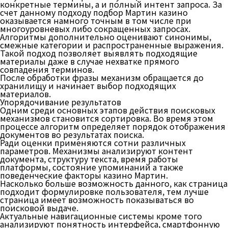
конкретные термины, а и полный интент запроса. За
счет данному подходу подбор Мартин казино
оказывается намного точным в том числе при
многоуровневых либо сокращенных запросах.
Алгоритмы дополнительно оценивают синонимы,
смежные категории и распространенные выражения.
Такой подход позволяет выявлять подходящие
материалы даже в случае нехватке прямого
совпадения терминов.
После обработки фразы механизм обращается до
хранилищу и начинает выбор подходящих
материалов.
Упорядочивание результатов
Одним среди основных этапов действия поисковых
механизмов становится сортировка. Во время этом
процессе алгоритм определяет порядок отображения
документов во результатах поиска.
Ради оценки применяются сотни различных
параметров. Механизмы анализируют контент
документа, структуру текста, время работы
платформы, состояние упоминаний а также
поведенческие факторы казино Мартин.
Насколько больше возможность данного, как страница
подходит формулировке пользователя, тем лучше
страница имеет возможность показываться во
поисковой выдаче.
Актуальные навигационные системы кроме того
анализируют понятность интерфейса, смартфонную