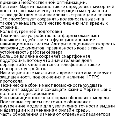
признаки неестественной оптимизации.
Системы Мартин казино также определяют мусорный
контент, автоматическую генерацию материалов а
также действия манипулировать страницами показа.
Это способствует сохранять полезность выдачи а
также уменьшать количество лишних или вредных
страниц.
Роль внутренней подготовки
Техническое устройство платформы оказывает
большое воздействие на функционирование
навигационных систем. Алгоритм оценивает скорость
загрузки документов, правильность кода а также
устойчивость работы сервера.
Большое влияние сохраняет смартфонная
подстройка, потому что значительная доля
обращений выполняется со телефонов а также
сенсорных устройств.
Навигационные механизмы кроме того анализируют
защищенность подключения и наличие HTTPS-
протокола.
Технические сбои имеют возможность ухудшать
краулинг разделов и сокращать казино Мартин шанс
полного индексирования.
Как навигационные платформы обновляют модели
Поисковые сервисы постоянно обновляют
внутренние модели для увеличения точности выдачи
и адаптации к изменениям онлайн-среды.
Часть обновления изменяют отдельных параметров