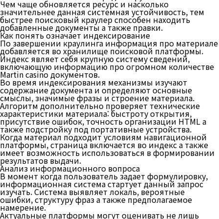
Чем чаще обновляется ресурс и насколько
значительнее данная системная устойчивость, тем
быстрее поисковый краулер способен находить
добавленные документы а также правки.
Как понять означает индексирование
По завершении краулинга информация про материале
добавляется во хранилище поисковой платформы.
Индекс являет себя крупную систему сведений,
включающую информацию про огромном количестве
Martin casino документов.
Во время индексирования механизмы изучают
содержание документа и определяют основные
смыслы, значимые фразы и строение материала.
Алгоритм дополнительно проверяет технические
характеристики материала: быстроту открытия,
присутствие ошибок, точность организации HTML а
также подстройку под портативные устройства.
Когда материал подходит условиям навигационной
платформы, страница включается во индекс а также
имеет возможность использоваться в формировании
результатов выдачи.
Анализ информационного вопроса
В момент когда пользователь задает формулировку,
информационная система стартует данный запрос
изучать. Система выявляет локаль, вероятные
ошибки, структуру фраз а также предполагаемое
намерение.
Актуальные платформы могут оценивать не лишь