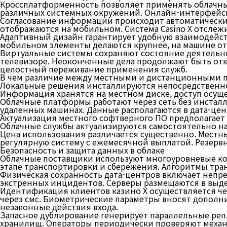
Кроссплатформенность позволяет применять облачные
различных системных окружений. Онлайн-интерфейсы 
Согласование информации происходит автоматически 
отображаются на мобильном. Система Casino X отслежи
Адаптивный дизайн гарантирует удобную взаимодейст
мобильном элементы делаются крупнее, на машине о
Виртуальные системы сохраняют состояние деятельно
телевизоре. Неоконченные дела продолжают быть отк
целостный переживание применения служб.
В чем различие между местными и дистанционными
Локальные решения инсталлируются непосредственно
Информация хранятся на местном диске, доступ осущ
Облачные платформы работают через сеть без инсталл
удаленных машинах. Данные располагаются в дата-цен
Актуализация местного софтверного ПО предполагает
Облачные службы актуализируются самостоятельно на
Цена использования различается существенно. Местн
регулярную систему с ежемесячной выплатой. Резервн
Безопасность и защита данных в облаке
Облачные поставщики используют многоуровневые ко
этапе транспортировки и сбережения. Алгоритмы тр
Физическая сохранность дата-центров включает непр
экстренных инцидентов. Серверы размещаются в выд
Идентификация клиентов казино Х осуществляется че
через смс. Биометрические параметры вносят допол
незаконные действия входа.
Запасное дублирование генерирует параллельные ре
хранилищ. Операторы периодически проверяют механ