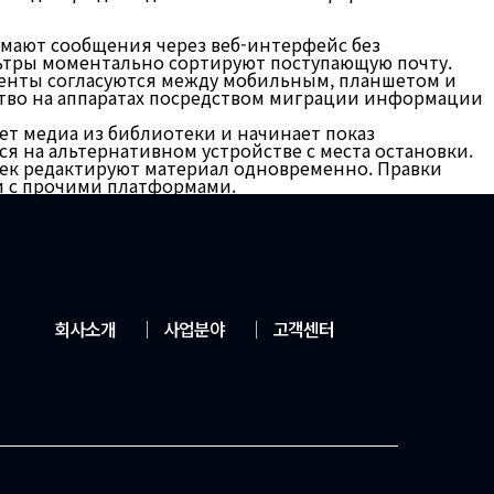
имают сообщения через веб-интерфейс без
льтры моментально сортируют поступающую почту.
енты согласуются между мобильным, планшетом и
ство на аппаратах посредством миграции информации
ет медиа из библиотеки и начинает показ
 на альтернативном устройстве с места остановки.
век редактируют материал одновременно. Правки
и с прочими платформами.
회사소개
│
사업분야
│
고객센터