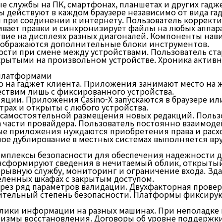
 службы на ПК, смартфонах, планшетах и других гадж
действуют в каждом браузере независимо от вида гад
при соединении к интернету. Пользователь корректи
вает правки и синхронизирует файлы на любых аппарат
вие на дисплеях разных диагоналей. Компоненты нав
тображаются дополнительные блоки инструментов.
сти при смене между устройствами. Пользователь ста
рытыми на произвольном устройстве. Хроника активно
 платформами
 на гаджет клиента. Приложения занимают место на 
ествим лишь с фиксированного устройства.
яции. Приложения Casino-X запускаются в браузере ил
трах и открыты с любого устройства.
 самостоятельной размещения новых редакций. Пользо
 части провайдера. Пользователь постоянно взаимоде
ые приложения нуждаются приобретения права и расх
ое дублирование в местных системах выполняется вру
мплексы безопасности для обеспечения надежности д
ансформируют сведения в нечитаемый облик, открыты
ерывную службу, мониторинг и ограничение входа. Зд
еленных шкафах с закрытым доступом.
рез ряд параметров валидации. Двухфакторная провер
нительный степень безопасности. Платформы фиксиру
плики информации на разных машинах. При неполадке
измы восстановления. Договоры об уровне поддержк