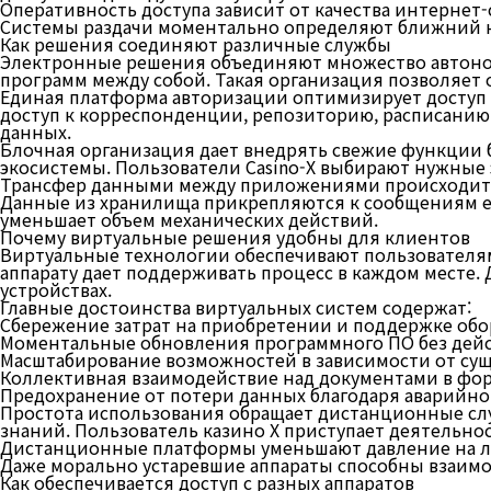
Оперативность доступа зависит от качества интернет
Системы раздачи моментально определяют ближний к 
Как решения соединяют различные службы
Электронные решения объединяют множество автоно
программ между собой. Такая организация позволяет 
Единая платформа авторизации оптимизирует доступ к
доступ к корреспонденции, репозиторию, расписанию
данных.
Блочная организация дает внедрять свежие функции
экосистемы. Пользователи Casino-X выбирают нужные
Трансфер данными между приложениями происходит ч
Данные из хранилища прикрепляются к сообщениям е
уменьшает объем механических действий.
Почему виртуальные решения удобны для клиентов
Виртуальные технологии обеспечивают пользователям
аппарату дает поддерживать процесс в каждом месте
устройствах.
Главные достоинства виртуальных систем содержат:
Сбережение затрат на приобретении и поддержке обо
Моментальные обновления программного ПО без дейс
Масштабирование возможностей в зависимости от су
Коллективная взаимодействие над документами в фор
Предохранение от потери данных благодаря аварийн
Простота использования обращает дистанционные сл
знаний. Пользователь казино Х приступает деятельно
Дистанционные платформы уменьшают давление на лок
Даже морально устаревшие аппараты способны взаимо
Как обеспечивается доступ с разных аппаратов