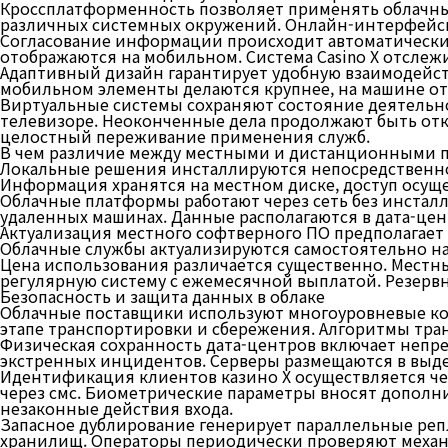
Кроссплатформенность позволяет применять облачные
различных системных окружений. Онлайн-интерфейсы 
Согласование информации происходит автоматически 
отображаются на мобильном. Система Casino X отслежи
Адаптивный дизайн гарантирует удобную взаимодейст
мобильном элементы делаются крупнее, на машине о
Виртуальные системы сохраняют состояние деятельно
телевизоре. Неоконченные дела продолжают быть отк
целостный переживание применения служб.
В чем различие между местными и дистанционными
Локальные решения инсталлируются непосредственно
Информация хранятся на местном диске, доступ осущ
Облачные платформы работают через сеть без инсталл
удаленных машинах. Данные располагаются в дата-цен
Актуализация местного софтверного ПО предполагает
Облачные службы актуализируются самостоятельно на
Цена использования различается существенно. Местн
регулярную систему с ежемесячной выплатой. Резервн
Безопасность и защита данных в облаке
Облачные поставщики используют многоуровневые ко
этапе транспортировки и сбережения. Алгоритмы тр
Физическая сохранность дата-центров включает непр
экстренных инцидентов. Серверы размещаются в выд
Идентификация клиентов казино Х осуществляется че
через смс. Биометрические параметры вносят допол
незаконные действия входа.
Запасное дублирование генерирует параллельные ре
хранилищ. Операторы периодически проверяют механ