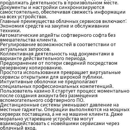
продолжать деятельность в произвольном месте.
Документы и настройки синхронизируются
самостоятельно, обеспечивая свежесть информации
на всех устройствах.
Главные преимущества облачных сервисов включают:
Экономия средств на закупке и обслуживании
техники.
Автоматические апдейты софтверного софта без
вмешательства клиента.
Регулирование возможностей в соответствии от
актуальных запросов.
Коллективная деятельность над документами в
варианте действительного периода.
Предохранение от потери сведений посредством
резервному копированию.
Простота использования превращает виртуальные
сервисы открытыми для широкой публики.
Интуитивные оболочки не предполагают
специальных профессиональных компетенций.
Пользователь казино Х стартует процесс моментально
после создания аккаунта без размещения
вспомогательного софтверного ПО.
Дистанционные системы уменьшают давление на
местные гаджеты. Операции выполняются на мощных
серверах поставщика, а не на машине клиента. Даже
морально устаревшие устройства могут
взаимодействовать с новейшими сервисами через
облачный вход.