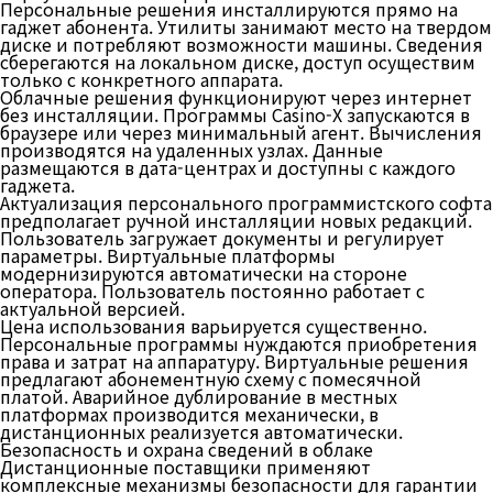
Персональные решения инсталлируются прямо на
гаджет абонента. Утилиты занимают место на твердом
диске и потребляют возможности машины. Сведения
сберегаются на локальном диске, доступ осуществим
только с конкретного аппарата.
Облачные решения функционируют через интернет
без инсталляции. Программы Casino-X запускаются в
браузере или через минимальный агент. Вычисления
производятся на удаленных узлах. Данные
размещаются в дата-центрах и доступны с каждого
гаджета.
Актуализация персонального программистского софта
предполагает ручной инсталляции новых редакций.
Пользователь загружает документы и регулирует
параметры. Виртуальные платформы
модернизируются автоматически на стороне
оператора. Пользователь постоянно работает с
актуальной версией.
Цена использования варьируется существенно.
Персональные программы нуждаются приобретения
права и затрат на аппаратуру. Виртуальные решения
предлагают абонементную схему с помесячной
платой. Аварийное дублирование в местных
платформах производится механически, в
дистанционных реализуется автоматически.
Безопасность и охрана сведений в облаке
Дистанционные поставщики применяют
комплексные механизмы безопасности для гарантии