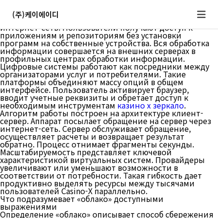
Как работают облачные сервисы и цифровые сервисы
Дистанционные решения представляют собой схему
(주)케이에이디
предоставления компьютерных ресурсов через
интернет-сеть. Пользователи получают доступ к
приложениям и репозиториям без установки
программ на собственные устройства. Вся обработка
информации совершается на внешних серверах в
профильных центрах обработки информации.
Цифровые системы работают как посредники между
организаторами услуг и потребителями. Такие
платформы объединяют массу опций в общем
интерфейсе. Пользователь активирует браузер,
вводит учетные реквизиты и обретает доступ к
необходимым инструментам
казино х зеркало
.
Алгоритм работы построен на архитектуре клиент-
сервер. Аппарат посылает обращение на сервер через
интернет-сеть. Сервер обслуживает обращение,
осуществляет расчеты и возвращает результат
обратно. Процесс отнимает фрагменты секунды.
Масштабируемость представляет ключевой
характеристикой виртуальных систем. Провайдеры
увеличивают или уменьшают возможности в
соответствии от потребности. Такая гибкость дает
продуктивно выделять ресурсы между тысячами
пользователей Casino-X параллельно.
Что подразумевает «облако» доступными
выражениями
Определение «облако» описывает способ сбережения