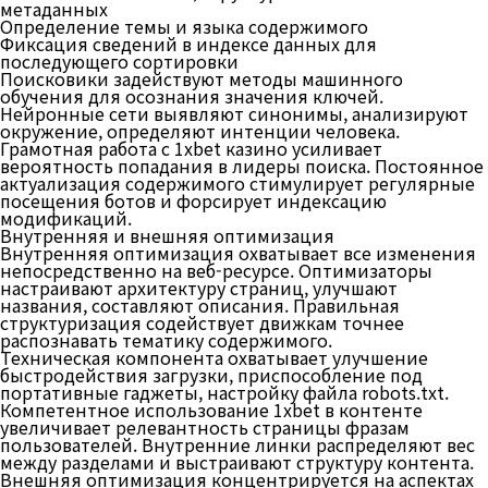
метаданных
Определение темы и языка содержимого
Фиксация сведений в индексе данных для
последующего сортировки
Поисковики задействуют методы машинного
обучения для осознания значения ключей.
Нейронные сети выявляют синонимы, анализируют
окружение, определяют интенции человека.
Грамотная работа с 1xbet казино усиливает
вероятность попадания в лидеры поиска. Постоянное
актуализация содержимого стимулирует регулярные
посещения ботов и форсирует индексацию
модификаций.
Внутренняя и внешняя оптимизация
Внутренняя оптимизация охватывает все изменения
непосредственно на веб-ресурсе. Оптимизаторы
настраивают архитектуру страниц, улучшают
названия, составляют описания. Правильная
структуризация содействует движкам точнее
распознавать тематику содержимого.
Техническая компонента охватывает улучшение
быстродействия загрузки, приспособление под
портативные гаджеты, настройку файла robots.txt.
Компетентное использование 1xbet в контенте
увеличивает релевантность страницы фразам
пользователей. Внутренние линки распределяют вес
между разделами и выстраивают структуру контента.
Внешняя оптимизация концентрируется на аспектах