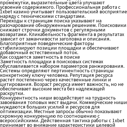
промежутки, выразительные цвета улучшают
усвоение содержимого. Профессиональная работа с
1xbet казино учитывает пользовательский восприятие
наряду с техническими стандартами.
Переходы к страницам поиска указывают на
разочарование обнаруженным решением. Поисковики
снижают строчки документов с регулярными
возвратами. Кликабельность фрагмента в результатах
зависит от заманчивости заголовка и описания.
Благоприятные поведенческие факторы
стабилизируют позиции площадки и обеспечивают
добавочный естественный поток.
Как создается заметность в поиске
Заметность площадки в поисковых системах
обуславливается набором параметров ранжирования.
Системы определяют пертинентность страницы
конкретному ключу человека. Репутация ресурса
растет постепенно через качественные линки и
цитирования. Возраст ресурса имеет важность, но не
обеспечивает высокие места без надлежащей
раскрутки.
Конкурентность ниши воздействует на трудность
завоевания топовых мест выдачи. Коммерческие ниши
нуждаются больших усилий и ресурсов для
оптимизации. Местные запросы обычно показывают
скромную конкуренцию по соотношению с
всероссийскими. Действенная тактика работы с 1xbet
принимает во внимание характеристики целевой