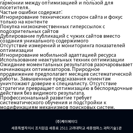
гармонии между оптимизацией и пользой для
посетителя.
Частые ошибки содержат:
Игнорирование технических сторон сайта и фокус
только на контенте
Покупка низкокачественных гиперссылок с
подозрительных сайтов
Дублирование публикаций с чужих сайтов вместо
создания уникального содержимого
Отсутствие измерений и мониторинга показателей
оптимизации
Игнорирование мобильной адаптацией ресурса
Использование неактуальных техник оптимизации
Ожидание моментальных результатов разочаровывает
начинающих оптимизаторов. Природное
продвижение предполагает месяцев систематической
работы. Завышенные предсказания клиентам
уничтожают доверие к специалисту. Отсутствие
стратегии превращает оптимизацию в беспорядочные
действия без видимого результата.
Профессиональный развитие требует
систематического обучения и подстройки к
модификациям механизмов поисковых систем.
(주)케이에이디
세종특별자치시 조치원읍 세종로 2511 고려대학교 세종캠퍼스 과학기술1관