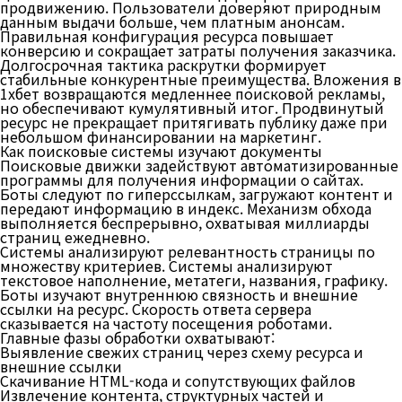
продвижению. Пользователи доверяют природным
данным выдачи больше, чем платным анонсам.
Правильная конфигурация ресурса повышает
конверсию и сокращает затраты получения заказчика.
Долгосрочная тактика раскрутки формирует
стабильные конкурентные преимущества. Вложения в
1хбет возвращаются медленнее поисковой рекламы,
но обеспечивают кумулятивный итог. Продвинутый
ресурс не прекращает притягивать публику даже при
небольшом финансировании на маркетинг.
Как поисковые системы изучают документы
Поисковые движки задействуют автоматизированные
программы для получения информации о сайтах.
Боты следуют по гиперссылкам, загружают контент и
передают информацию в индекс. Механизм обхода
выполняется беспрерывно, охватывая миллиарды
страниц ежедневно.
Системы анализируют релевантность страницы по
множеству критериев. Системы анализируют
текстовое наполнение, метатеги, названия, графику.
Боты изучают внутреннюю связность и внешние
ссылки на ресурс. Скорость ответа сервера
сказывается на частоту посещения роботами.
Главные фазы обработки охватывают:
Выявление свежих страниц через схему ресурса и
внешние ссылки
Скачивание HTML-кода и сопутствующих файлов
Извлечение контента, структурных частей и