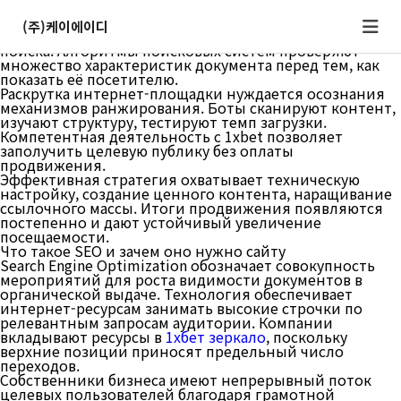
Базис SEO: как действует поисковая оптимизация
Поисковая оптимизация являет собой комплекс
(주)케이에이디
действий для улучшения строчек площадки в итогах
поиска. Алгоритмы поисковых систем проверяют
множество характеристик документа перед тем, как
показать её посетителю.
Раскрутка интернет-площадки нуждается осознания
механизмов ранжирования. Боты сканируют контент,
изучают структуру, тестируют темп загрузки.
Компетентная деятельность с 1xbet позволяет
заполучить целевую публику без оплаты
продвижения.
Эффективная стратегия охватывает техническую
настройку, создание ценного контента, наращивание
ссылочного массы. Итоги продвижения появляются
постепенно и дают устойчивый увеличение
посещаемости.
Что такое SEO и зачем оно нужно сайту
Search Engine Optimization обозначает совокупность
мероприятий для роста видимости документов в
органической выдаче. Технология обеспечивает
интернет-ресурсам занимать высокие строчки по
релевантным запросам аудитории. Компании
вкладывают ресурсы в
1хбет зеркало
, поскольку
верхние позиции приносят предельный число
переходов.
Собственники бизнеса имеют непрерывный поток
целевых пользователей благодаря грамотной