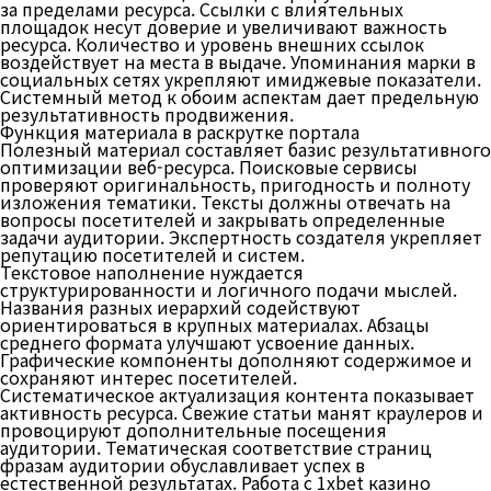
за пределами ресурса. Ссылки с влиятельных
площадок несут доверие и увеличивают важность
ресурса. Количество и уровень внешних ссылок
воздействует на места в выдаче. Упоминания марки в
социальных сетях укрепляют имиджевые показатели.
Системный метод к обоим аспектам дает предельную
результативность продвижения.
Функция материала в раскрутке портала
Полезный материал составляет базис результативного
оптимизации веб-ресурса. Поисковые сервисы
проверяют оригинальность, пригодность и полноту
изложения тематики. Тексты должны отвечать на
вопросы посетителей и закрывать определенные
задачи аудитории. Экспертность создателя укрепляет
репутацию посетителей и систем.
Текстовое наполнение нуждается
структурированности и логичного подачи мыслей.
Названия разных иерархий содействуют
ориентироваться в крупных материалах. Абзацы
среднего формата улучшают усвоение данных.
Графические компоненты дополняют содержимое и
сохраняют интерес посетителей.
Систематическое актуализация контента показывает
активность ресурса. Свежие статьи манят краулеров и
провоцируют дополнительные посещения
аудитории. Тематическая соответствие страниц
фразам аудитории обуславливает успех в
естественной результатах. Работа с 1xbet казино