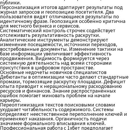
публики.
Персонализация итогов адаптирует результаты под
журнал запросов и геопозицию посетителя. Два
пользователя видят отличающиеся результаты по
идентичному фразе. Геопозиция особенно критична
для местного бизнеса и сервисов.
Систематический контроль строчек содействует
отслеживать результативность раскрутки.
Аналитические инструменты демонстрируют
изменение посещаемости, источники переходов,
востребованные документы. Изменение тактики на
базе информации увеличивает эффективность
продвижения. Видимость формируется через
системную деятельность над всеми сторонами
присутствия в цифровом пространстве.
Основные недочеты новичков специалистов
Дебютанты в оптимизации часто делают стандартные
промахи, тормозящие раскрутку площадки. Дефицит
опыта приводит к нерациональному расходованию
ресурсов и финансов. Знание распространённых
ошибок помогает миновать проблем на начале
карьеры.
Переоптимизация текстов поисковыми словами
ухудшает читабельность содержимого. Системы
определяют неестественное переполнение ключей и
применяют наказания. Органичность подачи
значимее формального вписывания ключей.
Профессиональная работа с 1хбет предполагает