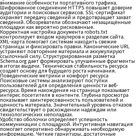
внимание особенности портативного трафика.
Шифрованное соединение HTTPS повышает доверие
аудитории и поисковых сервисов. SSL-сертификат
охраняет передачу сведений и предотвращает захват
сведений. Обозреватели обозначают незащищённые
площадки как вероятно рискованные.
Корректная настройка документа robots.txt
контролирует входом краулеров к разделам сайта.
XML-карта помогает системам находить свежие
страницы и фиксировать правки. Канонические URL
устраняют повторение материала и аккумулируют
ссылочный силу. Структурированная разметка
Schema.org дает формировать улучшенные фрагменты
в итогах выдачи. Техническая стабильность ресурса
создаёт основу для будущего роста начинания.
Поведенческие метрики и комфорт ресурса
Поисковые системы анализируют поступки
пользователей для определения ценности веб-
ресурса. Время нахождения на странице показывает
интерес посетителя в контенте. Глубина просмотра
показывает заинтересованность пользователей и
ценность материала. Значительный уровень отказов
свидетельствует о расхождении надеждам или
технологических неполадках.
Удобство оболочки определяет успешность
коммуникации с площадкой. Интуитивная навигация
помогает оперативно обнаруживать необходимую
информацию. Четкие гарнитуры, достаточные