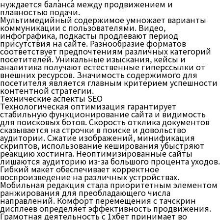
нуждается баланса между продвижением и
плавностью подачи.
Мультимедийный содержимое умножает варианты
коммуникации с пользователями. Видео,
инфографика, подкасты продлевают период
присутствия на сайте. Разнообразие форматов
соответствует предпочтениям различных категорий
посетителей. Уникальные изыскания, кейсы и
аналитика получают естественные гиперссылки от
внешних ресурсов. Значимость содержимого для
посетителя является главным критерием успешности
контентной стратегии.
Технические аспекты SEO
Технологическая оптимизация гарантирует
стабильную функционирование сайта и видимость
для поисковых ботов. Скорость отклика документов
сказывается на строчки в поиске и довольство
аудитории. Сжатие изображений, минификация
скриптов, использование кеширования убыстряют
реакцию хостинга. Неоптимизированные сайты
лишаются аудиторию из-за большого процента уходов.
Гибкий макет обеспечивает корректное
воспроизведение на различных устройствах.
Мобильная редакция стала приоритетным элементом
ранжирования для преобладающего числа
направлений. Комфорт перемещения с тачскрин
дисплеев определяет эффективность продвижения.
Грамотная деятельность с 1хбет принимает во