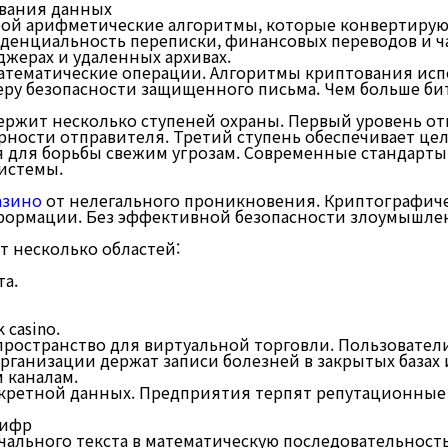
вания данных
ой арифметические алгоритмы, которые конвертируют
енциальность переписки, финансовых переводов и ч
회사소개
джерах и удаленных архивах.
математические операции. Алгоритмы криптования ис
еру безопасности защищенного письма. Чем больше би
держит несколько ступеней охраны. Первый уровень о
рности отправителя. Третий ступень обеспечивает це
 для борьбы свежим угрозам. Современные стандарты
истемы.
азино
от нелегального проникновения. Криптографич
формации. Без эффективной безопасности злоумышлен
 несколько областей:
а.
casino.
ространство для виртуальной торговли. Пользовател
рганизации держат записи болезней в закрытых база
 каналам.
кретной данных. Предприятия терпят репутационные
шифр
чального текста в математическую последовательност