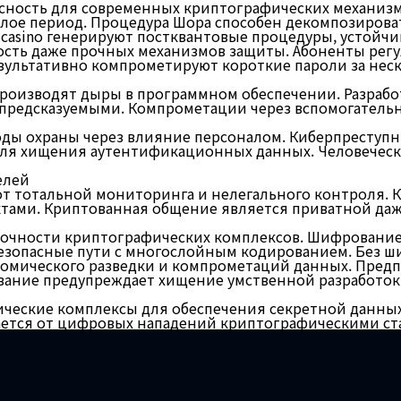
ность для современных криптографических механизмо
алое период. Процедура Шора способен декомпозиров
asino генерируют постквантовые процедуры, устойчи
ть даже прочных механизмов защиты. Абоненты регу
зультативно компрометируют короткие пароли за неск
роизводят дыры в программном обеспечении. Разрабо
 предсказуемыми. Компрометации через вспомогател
ы охраны через влияние персоналом. Киберпреступни
я хищения аутентификационных данных. Человечески
елей
от тотальной мониторинга и нелегального контроля. 
ами. Криптованная общение является приватной даже
рочности криптографических комплексов. Шифровани
безопасные пути с многослойным кодированием. Без 
ономического разведки и компрометаций данных. Пре
вание предупреждает хищение умственной разработок
ические комплексы для обеспечения секретной данных
ается от цифровых нападений криптографическими ст