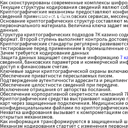
Как сконструированы современные комплексы шифро
Текущие структуры кодирования сведений являют соб
Криптографические механизмы предоставляют конфид
(주)케이에이디
сведений применяются в банковских сервисах, мессен
Основание криптографических структур составляют 
первоначального материала. Величина ключа задает м
данные.
Структура криптографических подходов 7К казино со
формат. Второй ступень выполняет контроль достове
Криптографические стандарты регулярно развиваются
тестирование перед применением в промышленные с
Зачем требуется кодирование данных
Защита данных защищает секретные информацию
7 к
сведений, банковских параметров и коммерческой ин
доступ к финансовым счетам.
Ключевые задачи криптографической охраны включают
Обеспечение приватности пересылаемых писем.
Подтверждение аутентичности адресанта и реципиент
Обеспечение целостности сведений при передаче.
Исключение отрицания от авторства посланий.
Обеспечение корпоративной секретности компаний 7k 
Криптографические средства выстраивают надежную п
карт через защищенные подключения. Медицинские о
конфиденциальными файлами по криптографическим
Нехватка шифрования вызывает к компрометациям се
открытых механизмов.
Как информация трансформируются в защищенный 
Механизм кодирования стартует с изменения первона