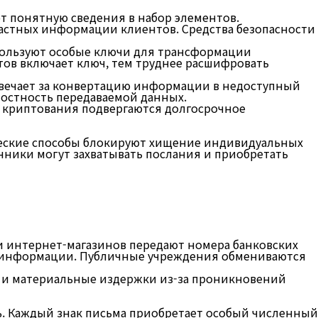
 понятную сведения в набор элементов.
астных информации клиентов. Средства безопасности
사업분야
고객센터
пользуют особые ключи для трансформации
тов включает ключ, тем труднее расшифровать
твечает за конвертацию информации в недоступный
лостность передаваемой данных.
 криптования подвергаются долгосрочное
еские способы блокируют хищение индивидуальных
ники могут захватывать послания и приобретать
и интернет-магазинов передают номера банковских
х информации. Публичные учреждения обмениваются
 и материальные издержки из-за проникновений
ь. Каждый знак письма приобретает особый численный