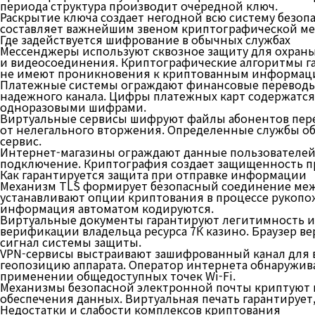
периода структура производит очередной ключ.
Раскрытие ключа создает негодной всю систему безоп
составляет важнейшим звеном криптографической ме
Где задействуется шифрование в обычных службах
Мессенджеры используют сквозное защиту для охраны 
и видеосоединения. Криптографические алгоритмы гар
не имеют проникновения к криптованным информац
Платежные системы ограждают финансовые переводы 
надежного канала. Цифры платежных карт содержатс
одноразовыми шифрами.
Виртуальные сервисы шифруют файлы абонентов перед 
от нелегального вторжения. Определенные службы об
сервис.
Интернет-магазины ограждают данные пользователей 
подключение. Криптография создает защищенность пр
Как гарантируется защита при отправке информации
Механизм TLS формирует безопасный соединение меж
устанавливают опции криптования в процессе рукопо
информация автоматом кодируются.
Виртуальные документы гарантируют легитимность ин
верификации владельца ресурса 7К казино. Браузер 
сигнал системы защиты.
VPN-сервисы выстраивают зашифрованный канал для в
геопозицию аппарата. Оператор интернета обнаружив
применении общедоступных точек Wi-Fi.
Механизмы безопасной электронной почты криптуют 
обеспечения данных. Виртуальная печать гарантирует,
Недостатки и слабости комплексов криптования