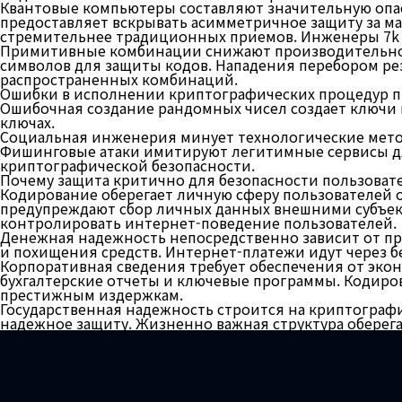
Квантовые компьютеры составляют значительную опас
предоставляет вскрывать асимметричное защиту за м
стремительнее традиционных приемов. Инженеры 7k c
Примитивные комбинации снижают производительнос
символов для защиты кодов. Нападения перебором ре
распространенных комбинаций.
Ошибки в исполнении криптографических процедур п
Ошибочная создание рандомных чисел создает ключи
ключах.
Социальная инженерия минует технологические метод
Фишинговые атаки имитируют легитимные сервисы дл
криптографической безопасности.
Почему защита критично для безопасности пользоват
Кодирование оберегает личную сферу пользователей 
предупреждают сбор личных данных внешними субъект
контролировать интернет-поведение пользователей.
Денежная надежность непосредственно зависит от п
и похищения средств. Интернет-платежи идут через 
Корпоративная сведения требует обеспечения от эк
бухгалтерские отчеты и ключевые программы. Кодиро
престижным издержкам.
Государственная надежность строится на криптограф
надежное защиту. Жизненно важная структура оберег