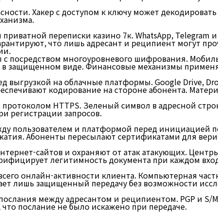
асности. Хакер с доступом к ключу может декодироват
ханизма.
приватной переписки казино 7к. WhatsApp, Telegram 
антируют, что лишь адресант и реципиент могут проч
ии.
с посредством многоуровневого шифрования. Мобиль
я в защищенном виде. Финансовые механизмы примен
выгрузкой на облачные платформы. Google Drive, Dro
еспечивают кодирование на стороне абонента. Матери
протоколом HTTPS. Зеленый символ в адресной строк
и регистрации запросов.
ду пользователем и платформой перед инициацией пе
жатия. Абоненты пересылают сертификатами для вери
тернет-сайтов и охраняют от атак атакующих. Центр
верифицирует легитимность документа при каждом вхо
сего онлайн-активности клиента. Компьютерная частн
ает лишь защищенный передачу без возможности иссл
послания между адресантом и реципиентом. PGP и S/
 что послание не было искажено при передаче.