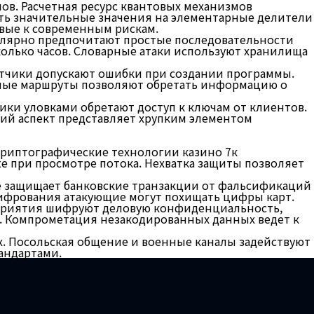
в. Расчетная ресурс квантовых механизмов
ать значительные значения на элементарные делители
вые к современным рискам.
лярно предпочитают простые последовательности
олько часов. Словарные атаки используют хранилища
тчики допускают ошибки при создании программы.
ьные маршруты позволяют обретать информацию о
ки уловками обретают доступ к ключам от клиентов.
й аспект представляет хрупким элементом
Криптографические технологии казино 7к
 при просмотре потока. Нехватка защиты позволяет
е защищает банковские транзакции от фальсификаций
шифрования атакующие могут похищать цифры карт.
дприятия шифруют деловую конфиденциальность,
. Компрометация незакодированных данных ведет к
. Посольская общение и военные каналы задействуют
андартами.