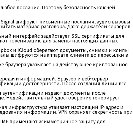
ь любое послание. Поэтому безопасность ключей
и Signal шифруют письменные послания, аудио вызовы
итать материал разговора. Даже держатели серверов
ный интерфейс задействует SSL-сертификаты для
яют токенизацию для замены настоящих данных
pbox и iCloud оберегают документы, снимки и клипы
алы шифруются на аппарате клиента до пересылки в
е браузера указывает на действующее криптованное
редачи информацией. Браузер и веб-сервер
фикации достоверности. После создания линии все
ы аутентификации издают документы после
де. Недействительный удостоверение генерирует
ая инфраструктура утаивает настоящий IP-адрес и
едования информации. VPN охраняет секретность при
MIME применяют асимметричное защиту для