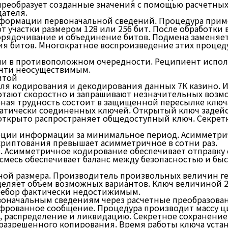
преобразует созданные значения с помощью расчетных
ателя.
формации первоначальной сведений. Процедура прим
частки размером 128 или 256 бит. После обработки в
рядочивание и объединение битов. Подмена заменяет
 битов. Многократное воспроизведение этих процеду
 в противоположном очередности. Реципиент использ
очти неосуществимым.
итой
ля кодирования и декодирования данных 7К казино. 
ают скоростно и запрашивают незначительных возможн
ая трудность состоит в защищенной пересылке ключа
атически соединенных ключей. Открытый ключ задей
открыто распространяет общедоступный ключ. Секретн
ции информации за минимальное период. Асимметрич
риптования превышает асимметричное в сотни раз.
. Асимметричное кодирование обеспечивает отправку
смесь обеспечивает баланс между безопасностью и бы
тной размера. Производитель произвольных величин 
ределяет объем возможных вариантов. Ключ величиной 
еребор фактически недостижимым.
воначальным сведениям через расчетные преобразован
ифрованное сообщение. Процедура производит массу 
 распределение и ликвидацию. Секретное сохранение 
разрешенного копирования. Время работы ключа уста