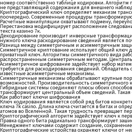
номер соответственно таблице кодировки. Алгоритм 
не представляющий содержания для внешнего наблюд
Криптографический ключ определяет механизм транс
поочередно. Современные процедуры трансформируют у
Расчетные манипуляции охватывают подмену, переупо
Перестановка модифицирует расположение следования
текста казино 7к.
Декодирование производит инверсные трансформации
нужного ключа раскодирование сведений является п
Разница между симметричным и асимметричным защ
Симметричное криптование использует общий ключ д
приватный ключ. Алгоритмы симметричного вида работ
распространенным симметричным методам. Центральн
Асимметричное шифрование задействует набор матем
требуется для раскодирования сведений. Обладатель 
известные асимметричные механизмы.
Симметричные механизмы обрабатывают крупные пор
возможностей. Производительность симметричного к
Гибридные системы соединяют плюсы обоих способов
трансформирует центральный объем сведений. Такая 
Как работают ключи шифрования
Ключ кодирования является собой ряд битов конкре
ключа 7k casino. Длина ключа считается в битах и оп
атомов во Вселенной. Такая трудность превращает п
Криптографический алгоритм задействует ключ к пер
Правка одного бита радикально трансформирует заш
Менеджмент ключами содержит создание, сохранение,
Криптографические устройства охраняют ключи от не