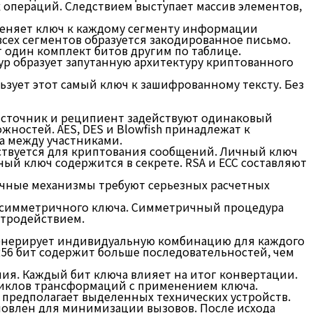
 операций. Следствием выступает массив элементов,
еняет ключ к каждому сегменту информации
сех сегментов образуется закодированное письмо.
 один комплект битов другим по таблице.
р образует запутанную архитектуру криптованного
ует этот самый ключ к зашифрованному тексту. Без
Источник и реципиент задействуют одинаковый
остей. AES, DES и Blowfish принадлежат к
 между участниками.
ствуется для криптования сообщений. Личный ключ
ый ключ содержится в секрете. RSA и ECC составляют
ные механизмы требуют серьезных расчетных
 симметричного ключа. Симметричный процедура
стродействием.
генерирует индивидуальную комбинацию для каждого
256 бит содержит больше последовательностей, чем
ия. Каждый бит ключа влияет на итог конвертации.
циклов трансформаций с применением ключа.
предполагает выделенных технических устройств.
новлен для минимизации вызовов. После исхода