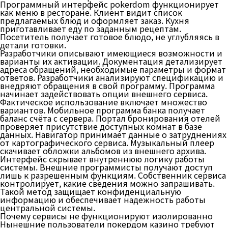
Программный интерфейс pokerdom функционирует
как меню в ресторане. Клиент видит список
предлагаемых блюд и оформляет заказ. Кухня
приготавливает еду по заданным рецептам.
Посетитель получает готовое блюдо, не углубляясь в
детали готовки.
Разработчики описывают имеющиеся возможности и
варианты их активации. Документация детализирует
адреса обращений, необходимые параметры и формат
ответов. Разработчики анализируют спецификацию и
внедряют обращения в свой программу. Программа
начинает задействовать опции внешнего сервиса.
Фактическое использование включает множество
вариантов. Мобильное программа банка получает
баланс счёта с сервера. Портал бронирования отелей
проверяет присутствие доступных комнат в базе
данных. Навигатор принимает данные о затруднениях
от картографического сервиса. Музыкальный плеер
скачивает обложки альбомов из внешнего архива.
Интерфейс скрывает внутреннюю логику работы
системы. Внешние программисты получают доступ
лишь к разрешенным функциям. Собственник сервиса
контролирует, какие сведения можно запрашивать.
Такой метод защищает конфиденциальную
информацию и обеспечивает надежность работы
центральной системы.
Почему сервисы не функционируют изолированно
Нынешние пользователи покердом казино требуют