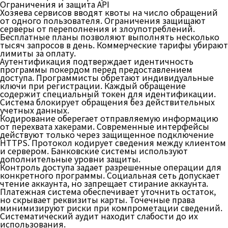
Ограничения и защита API
Хозяева сервисов вводят квоты на число обращений
от одного пользователя. Ограничения защищают
серверы от переполнения и злоупотреблений.
Бесплатные планы позволяют выполнять несколько
тысяч запросов в день. Коммерческие тарифы убирают
лимиты за оплату.
Аутентификация подтверждает идентичность
программы покердом перед предоставлением
доступа. Программисты обретают индивидуальные
ключи при регистрации. Каждый обращение
содержит специальный токен для идентификации.
Система блокирует обращения без действительных
учетных данных.
Кодирование оберегает отправляемую информацию
от перехвата хакерами. Современные интерфейсы
действуют только через защищенное подключение
HTTPS. Протокол кодирует сведения между клиентом
и сервером. Банковские системы используют
дополнительные уровни защиты.
Контроль доступа задает разрешенные операции для
конкретного программы. Социальная сеть допускает
чтение аккаунта, но запрещает стирание аккаунта.
Платежная система обеспечивает уточнить остаток,
но скрывает реквизиты карты. Точечные права
минимизируют риски при компрометации сведений.
Систематический аудит находит слабости до их
использования.