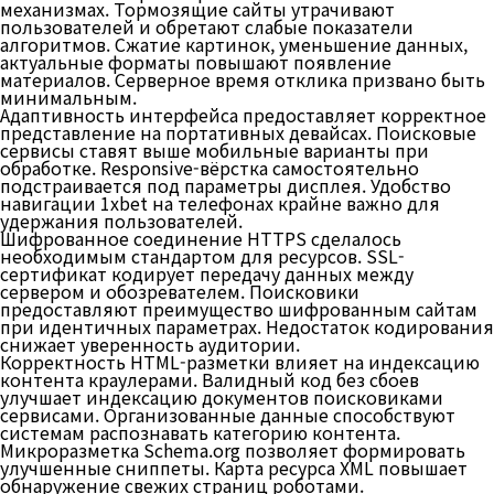
механизмах. Тормозящие сайты утрачивают
пользователей и обретают слабые показатели
алгоритмов. Сжатие картинок, уменьшение данных,
актуальные форматы повышают появление
материалов. Серверное время отклика призвано быть
минимальным.
Адаптивность интерфейса предоставляет корректное
представление на портативных девайсах. Поисковые
сервисы ставят выше мобильные варианты при
обработке. Responsive-вёрстка самостоятельно
подстраивается под параметры дисплея. Удобство
навигации 1xbet на телефонах крайне важно для
удержания пользователей.
Шифрованное соединение HTTPS сделалось
необходимым стандартом для ресурсов. SSL-
сертификат кодирует передачу данных между
сервером и обозревателем. Поисковики
предоставляют преимущество шифрованным сайтам
при идентичных параметрах. Недостаток кодирования
снижает уверенность аудитории.
Корректность HTML-разметки влияет на индексацию
контента краулерами. Валидный код без сбоев
улучшает индексацию документов поисковиками
сервисами. Организованные данные способствуют
системам распознавать категорию контента.
Микроразметка Schema.org позволяет формировать
улучшенные сниппеты. Карта ресурса XML повышает
обнаружение свежих страниц роботами.