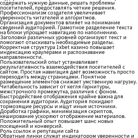
содержать нужную данные, решать проблемы
посетителей, предоставлять чёткие решения.
Профессионализм создателя увеличивает
уверенность читателей и алгоритмов.
Организация документов влияет на понимание
сведений аудиторией. Грамотное разделение текста
на блоки упрощает навигацию по наполнению.
Заголовки различных уровней организуют текст и
помогают отыскивать необходимые разделы.
Корректная структура 1xbet казино повышает
индексацию краулерами и распознавание
направленности.
Пользовательский опыт устанавливает
результативность взаимодействия посетителей с
сайтом. Простая навигация даёт возможность просто
переходить между страницами. Понятное
размещение элементов снижает умственную нагрузку.
Читабельность зависит от кегля гарнитуры,
межстрочного промежутка, различия с фоном.
Быстродействие отображения крайне важна для
сохранения аудитории. Аудитория покидают
тормозящие ресурсы и ищут иные источники.
Доработка графики, минимизация скриптов,
кеширование ускоряют отображение материалов.
Положительный опыт повышает шанс новых
посещений и конверсий.
Роль ссылок и репутации сайта
Обратные линки служат индикатором уверенности и