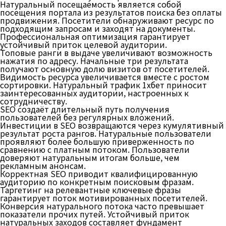
Натуральный посещаемость является собой
посещения портала из результатов поиска без оплаты
продвижения. Посетители обнаруживают ресурс по
подходящим запросам и заходят на документы.
Профессиональная оптимизация гарантирует
устойчивый приток целевой аудитории.
Топовые ранги в выдаче увеличивают возможность
нажатия по адресу. Начальные три результата
получают основную долю визитов от посетителей.
Видимость ресурса увеличивается вместе с ростом
сортировки. Натуральный трафик 1хбет приносит
заинтересованных аудитории, настроенных к
сотрудничеству.
SEO создаёт длительный путь получения
пользователей без регулярных вложений.
Инвестиции в SEO возвращаются через кумулятивный
результат роста рангов. Натуральные пользователи
проявляют более большую приверженность по
сравнению с платным потоком. Пользователи
доверяют натуральным итогам больше, чем
рекламным анонсам.
Корректная SEO приводит квалифицированную
аудиторию по конкретным поисковым фразам.
Таргетинг на релевантные ключевые фразы
гарантирует поток мотивированных посетителей.
Конверсия натурального потока часто превышает
показатели прочих путей. Устойчивый приток
натуральных заходов составляет фундамент