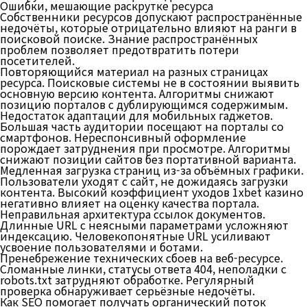
Ошибки, мешающие раскрутке ресурса
Собственники ресурсов допускают распространённые
недочёты, которые отрицательно влияют на ранги в
поисковой поиске. Знание распространённых
проблем позволяет предотвратить потери
посетителей.
Повторяющийся материал на разных страницах
ресурса. Поисковые системы не в состоянии выявить
основную версию контента. Алгоритмы снижают
позицию порталов с дублирующимся содержимым.
Недостаток адаптации для мобильных гаджетов.
Большая часть аудитории посещают на порталы со
смартфонов. Нереспонсивный оформление
порождает затруднения при просмотре. Алгоритмы
снижают позиции сайтов без портативной варианта.
Медленная загрузка страниц из-за объёмных графики.
Пользователи уходят с сайт, не дожидаясь загрузки
контента. Высокий коэффициент уходов 1xbet казино
негативно влияет на оценку качества портала.
Неправильная архитектура ссылок документов.
Длинные URL с неясными параметрами усложняют
индексацию. Человекопонятные URL усиливают
усвоение пользователями и ботами.
Пренебрежение технических сбоев на веб-ресурсе.
Сломанные линки, статусы ответа 404, неполадки с
robots.txt затрудняют обработке. Регулярный
проверка обнаруживает серьёзные недочёты.
Как SEO помогает получать органический поток