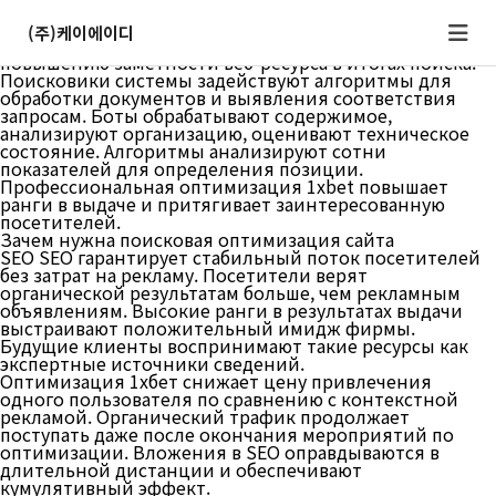
Что такое SEO и как поисковики механизмы
оценивают порталы
(주)케이에이디
SEO представляет собой совокупность методов по
повышению заметности веб-ресурса в итогах поиска.
Поисковики системы задействуют алгоритмы для
обработки документов и выявления соответствия
запросам. Боты обрабатывают содержимое,
анализируют организацию, оценивают техническое
состояние. Алгоритмы анализируют сотни
показателей для определения позиции.
Профессиональная оптимизация 1xbet повышает
ранги в выдаче и притягивает заинтересованную
посетителей.
Зачем нужна поисковая оптимизация сайта
SEO SEO гарантирует стабильный поток посетителей
без затрат на рекламу. Посетители верят
органической результатам больше, чем рекламным
объявлениям. Высокие ранги в результатах выдачи
выстраивают положительный имидж фирмы.
Будущие клиенты воспринимают такие ресурсы как
экспертные источники сведений.
Оптимизация 1хбет снижает цену привлечения
одного пользователя по сравнению с контекстной
рекламой. Органический трафик продолжает
поступать даже после окончания мероприятий по
оптимизации. Вложения в SEO оправдываются в
длительной дистанции и обеспечивают
кумулятивный эффект.