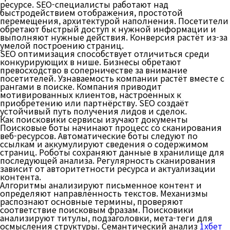
ресурсе. SEO-специалисты работают над
быстродействием отображения, простотой
перемещения, архитектурой наполнения. Посетители
обретают быстрый доступ к нужной информации и
выполняют нужные действия. Конверсия растёт из-за
умелой построению страниц.
SEO оптимизация способствует отличиться среди
конкурирующих в нише. Бизнесы обретают
превосходство в соперничестве за внимание
посетителей. Узнаваемость компании растёт вместе с
рангами в поиске. Компания приводит
мотивированных клиентов, настроенных к
приобретению или партнёрству. SEO создаёт
устойчивый путь получения лидов и сделок.
Как поисковики сервисы изучают документы
Поисковые боты начинают процесс со сканирования
веб-ресурсов. Автоматические боты следуют по
ссылкам и аккумулируют сведения о содержимом
страниц. Роботы сохраняют данные в хранилище для
последующей анализа. Регулярность сканирования
зависит от авторитетности ресурса и актуализации
контента.
Алгоритмы анализируют письменное контент и
определяют направленность текстов. Механизмы
распознают основные термины, проверяют
соответствие поисковым фразам. Поисковики
анализируют титулы, подзаголовки, мета-теги для
осмысления структуры. Семантический анализ
1хбет