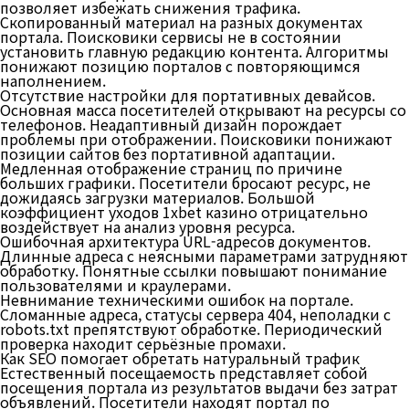
позволяет избежать снижения трафика.
Скопированный материал на разных документах
портала. Поисковики сервисы не в состоянии
установить главную редакцию контента. Алгоритмы
понижают позицию порталов с повторяющимся
наполнением.
Отсутствие настройки для портативных девайсов.
Основная масса посетителей открывают на ресурсы со
телефонов. Неадаптивный дизайн порождает
проблемы при отображении. Поисковики понижают
позиции сайтов без портативной адаптации.
Медленная отображение страниц по причине
больших графики. Посетители бросают ресурс, не
дожидаясь загрузки материалов. Большой
коэффициент уходов 1xbet казино отрицательно
воздействует на анализ уровня ресурса.
Ошибочная архитектура URL-адресов документов.
Длинные адреса с неясными параметрами затрудняют
обработку. Понятные ссылки повышают понимание
пользователями и краулерами.
Невнимание техническими ошибок на портале.
Сломанные адреса, статусы сервера 404, неполадки с
robots.txt препятствуют обработке. Периодический
проверка находит серьёзные промахи.
Как SEO помогает обретать натуральный трафик
Естественный посещаемость представляет собой
посещения портала из результатов выдачи без затрат
объявлений. Посетители находят портал по