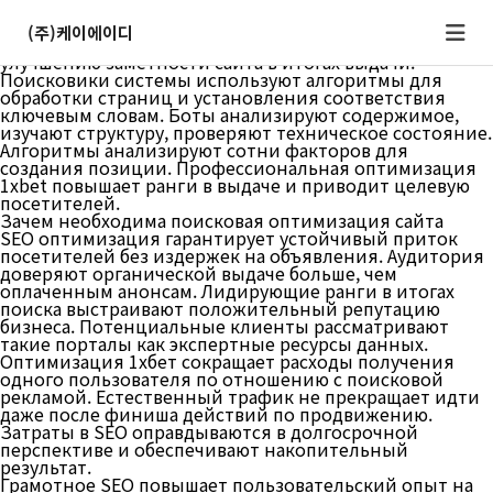
Что такое SEO и как поисковые системы проверяют
ресурсы
(주)케이에이디
SEO составляет собой совокупность шагов по
улучшению заметности сайта в итогах выдачи.
Поисковики системы используют алгоритмы для
обработки страниц и установления соответствия
ключевым словам. Боты анализируют содержимое,
изучают структуру, проверяют техническое состояние.
Алгоритмы анализируют сотни факторов для
создания позиции. Профессиональная оптимизация
1xbet повышает ранги в выдаче и приводит целевую
посетителей.
Зачем необходима поисковая оптимизация сайта
SEO оптимизация гарантирует устойчивый приток
посетителей без издержек на объявления. Аудитория
доверяют органической выдаче больше, чем
оплаченным анонсам. Лидирующие ранги в итогах
поиска выстраивают положительный репутацию
бизнеса. Потенциальные клиенты рассматривают
такие порталы как экспертные ресурсы данных.
Оптимизация 1хбет сокращает расходы получения
одного пользователя по отношению с поисковой
рекламой. Естественный трафик не прекращает идти
даже после финиша действий по продвижению.
Затраты в SEO оправдываются в долгосрочной
перспективе и обеспечивают накопительный
результат.
Грамотное SEO повышает пользовательский опыт на