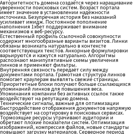
Авторитетность домена создаётся через наращивание
уверенности поисковых систем. Возраст портала
имеет значение в установлении надёжности
источника. Безупречная история без наказаний
усиливает имидж. Постоянное пополнение
наполнения 1хбет поддерживает внимание
механизмов к веб-ресурсу.
Естественный профиль ссылочной совокупности
содержит многообразные варианты визитов. Линки
обязаны возникать натурально в контексте
соответствующих текстов. Анкорные формулировки
варьируются и кажутся натурально. Алгоритмы
распознают манипулятивные схемы увеличения
линков и применяют фильтры.
Внутренняя связность передаёт силу между
документами портала. Грамотная структура линков
помогает краулерам выявлять свежие страницы.
Приоритетные блоки получают больше ссылающихся
упоминаний линков для повышения веса.
Упоминания компании без активных ссылок также
воздействуют на репутацию домена.
Технические сигналы, важные для оптимизации
Быстродействие отображения документов напрямую
воздействует на сортировку в поисковых сервисах.
Тормозящие ресурсы утрачивают аудитории и
обретают плохие показатели систем. Оптимизация
изображений, компрессия файлов, новые стандарты
повышают загрузку материалов. Серверное период