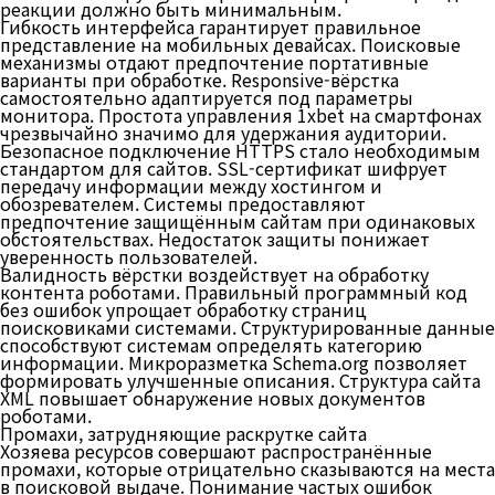
реакции должно быть минимальным.
Гибкость интерфейса гарантирует правильное
представление на мобильных девайсах. Поисковые
механизмы отдают предпочтение портативные
варианты при обработке. Responsive-вёрстка
самостоятельно адаптируется под параметры
монитора. Простота управления 1xbet на смартфонах
чрезвычайно значимо для удержания аудитории.
Безопасное подключение HTTPS стало необходимым
стандартом для сайтов. SSL-сертификат шифрует
передачу информации между хостингом и
обозревателем. Системы предоставляют
предпочтение защищённым сайтам при одинаковых
обстоятельствах. Недостаток защиты понижает
уверенность пользователей.
Валидность вёрстки воздействует на обработку
контента роботами. Правильный программный код
без ошибок упрощает обработку страниц
поисковиками системами. Структурированные данные
способствуют системам определять категорию
информации. Микроразметка Schema.org позволяет
формировать улучшенные описания. Структура сайта
XML повышает обнаружение новых документов
роботами.
Промахи, затрудняющие раскрутке сайта
Хозяева ресурсов совершают распространённые
промахи, которые отрицательно сказываются на места
в поисковой выдаче. Понимание частых ошибок