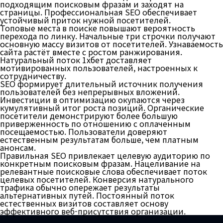
подходящим поисковым фразам и заходят на
страницы. Профессиональная SEO обеспечивает
устойчивый приток нужной посетителей.
Топовые места в поиске повышают вероятность
перехода по линку. Начальные три строчки получают
основную массу визитов от посетителей. Узнаваемость
сайта растёт вместе с ростом ранжирования.
Натуральный поток 1хбет доставляет
мотивированных пользователей, настроенных к
сотрудничеству.
SEO формирует длительный источник получения
пользователей без непрерывных вложений.
Инвестиции в оптимизацию окупаются через
кумулятивный итог роста позиций. Органические
посетители демонстрируют более большую
приверженность по отношению с оплаченным
посещаемостью. Пользователи доверяют
естественным результатам больше, чем платным
анонсам.
Правильная SEO привлекает целевую аудиторию по
конкретным поисковым фразам. Нацеливание на
релевантные поисковые слова обеспечивает поток
целевых посетителей. Конверсия натурального
трафика обычно опережает результаты
альтернативных путей. Постоянный поток
естественных визитов составляет основу
эффективного веб-присутствия организации.