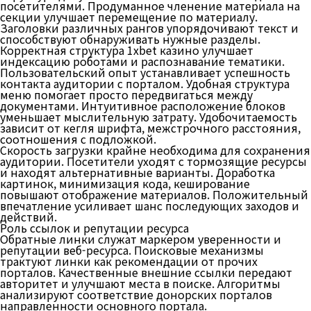
посетителями. Продуманное членение материала на
секции улучшает перемещение по материалу.
Заголовки различных рангов упорядочивают текст и
способствуют обнаруживать нужные разделы.
Корректная структура 1xbet казино улучшает
индексацию роботами и распознавание тематики.
Пользовательский опыт устанавливает успешность
контакта аудитории с порталом. Удобная структура
меню помогает просто передвигаться между
документами. Интуитивное расположение блоков
уменьшает мыслительную затрату. Удобочитаемость
зависит от кегля шрифта, межстрочного расстояния,
соотношения с подложкой.
Скорость загрузки крайне необходима для сохранения
аудитории. Посетители уходят с тормозящие ресурсы
и находят альтернативные варианты. Доработка
картинок, минимизация кода, кеширование
повышают отображение материалов. Положительный
впечатление усиливает шанс последующих заходов и
действий.
Роль ссылок и репутации ресурса
Обратные линки служат маркером уверенности и
репутации веб-ресурса. Поисковые механизмы
трактуют линки как рекомендации от прочих
порталов. Качественные внешние ссылки передают
авторитет и улучшают места в поиске. Алгоритмы
анализируют соответствие донорских порталов
направленности основного портала.