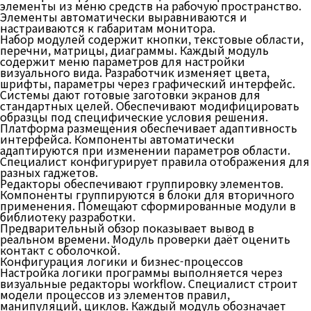
элементы из меню средств на рабочую пространство.
Элементы автоматически выравниваются и
настраиваются к габаритам монитора.
Набор модулей содержит кнопки, текстовые области,
перечни, матрицы, диаграммы. Каждый модуль
содержит меню параметров для настройки
визуального вида. Разработчик изменяет цвета,
шрифты, параметры через графический интерфейс.
Системы дают готовые заготовки экранов для
стандартных целей. Обеспечивают модифицировать
образцы под специфические условия решения.
Платформа размещения обеспечивает адаптивность
интерфейса. Компоненты автоматически
адаптируются при изменении параметров области.
Специалист конфигурирует правила отображения для
разных гаджетов.
Редакторы обеспечивают группировку элементов.
Компоненты группируются в блоки для вторичного
применения. Помещают сформированные модули в
библиотеку разработки.
Предварительный обзор показывает вывод в
реальном времени. Модуль проверки даёт оценить
контакт с оболочкой.
Конфигурация логики и бизнес-процессов
Настройка логики программы выполняется через
визуальные редакторы workflow. Специалист строит
модели процессов из элементов правил,
манипуляций, циклов. Каждый модуль обозначает