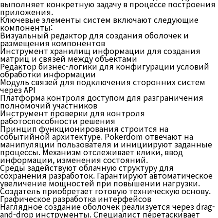
выполняет конкретную задачу в процессе построения
приложения.
Ключевые элементы систем включают следующие
компоненты:
Визуальный редактор для создания оболочек и
размещения компонентов
Инструмент хранилищ информации для создания
матриц и связей между объектами
Редактор бизнес-логики для конфигурации условий
обработки информации
Модуль связей для подключения сторонних систем
через API
Платформа контроля доступом для разграничения
полномочий участников
Инструмент проверки для контроля
работоспособности решения
Принцип функционирования строится на
событийной архитектуре. Pokerdom отвечают на
манипуляции пользователя и инициируют заданные
процессы. Механизм отслеживает клики, ввод
информации, изменения состояний.
Среды задействуют облачную структуру для
сохранения разработок. Гарантируют автоматическое
увеличение мощностей при повышении нагрузки.
Создатель приобретает готовую техническую основу.
Графическое разработка интерфейсов
Наглядное создание оболочек реализуется через drag-
and-drop инструменты. Специалист перетаскивает