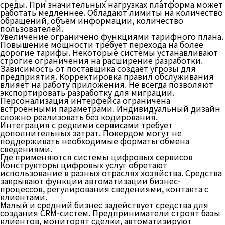
среды. При значительных нагрузках платформа может
работать медленнее. Обладают лимиты на количество
обращений, объём информации, количество
пользователей.
Увеличение ограничено функциями тарифного плана.
Повышение мощности требует перехода на более
дорогие тарифы. Некоторые системы устанавливают
строгие ограничения на расширение разработки.
Зависимость от поставщика создаёт угрозы для
предприятия. Корректировка правил обслуживания
влияет на работу приложения. Не всегда позволяют
экспортировать разработку для миграции.
Персонализация интерфейса ограничена
встроенными параметрами. Индивидуальный дизайн
сложно реализовать без кодирования.
Интеграция с редкими сервисами требует
дополнительных затрат. Покердом могут не
поддерживать необходимые форматы обмена
сведениями.
Где применяются системы цифровых сервисов
Конструкторы цифровых услуг обретают
использование в разных отраслях хозяйства. Средства
закрывают функции автоматизации бизнес-
процессов, регулирования сведениями, контакта с
клиентами.
Малый и средний бизнес задействует средства для
создания CRM-систем. Предприниматели строят базы
клиентов, мониторят сделки, автоматизируют