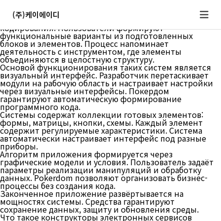
Как работают инструменты электронных сервисов
Средства цифровых услуг представляют собой
(주)케이에이디
платформы для построения решений без
кодирования. Пользователи формируют
функциональные варианты из подготовленных
блоков и элементов. Процесс напоминает
деятельность с инструментом, где элементы
объединяются в целостную структуру.
Основой функционирования таких систем является
визуальный интерфейс. Разработчик перетаскивает
модули на рабочую область и настраивает настройки
через визуальные интерфейсы. Покердом
гарантируют автоматическую формирование
программного кода.
Системы содержат коллекции готовых элементов:
формы, матрицы, кнопки, схемы. Каждый элемент
содержит регулируемые характеристики. Система
автоматически настраивает интерфейс под разные
приборы.
Алгоритм приложения формируется через
графические модели и условия. Пользователь задаёт
параметры реализации манипуляций и обработку
данных. Pokerdom позволяют организовать бизнес-
процессы без создания кода.
Законченное приложение развёртывается на
мощностях системы. Средства гарантируют
сохранение данных, защиту и обновления среды.
Что такое конструкторы электронных сервисов