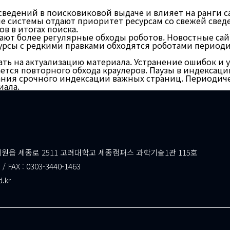
сведений в поисковиковой выдаче и влияет на ранги 
 системы отдают приоритет ресурсам со свежей свед
в в итогах поиска.
ют более регулярные обходы роботов. Новостные сайт
рсы с редкими правками обходятся роботами периодич
ть на актуализацию материала. Устранение ошибок и 
тся повторного обхода краулеров. Паузы в индексации
ния срочного индексации важных страниц. Периодиче
иала.
읍 세종로 2511 고려대학교 세종캠퍼스 과학기술1관 115호
 / FAX : 0303-3440-1463
d.kr