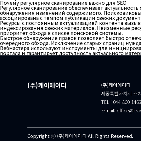
Почему регулярное сканирование важно для SEO
Регулярное сканирование обеспечивает актуальность 
обнаружения изменений содержимого. Поисковиковые
ассоциирована с темпом публикации свежих документо
Ресурсы с постоянным актуализацией контента вызыва
индексирования свежих материалов. Неизменные ресу
приоритет обхода в списке поисковой системы.
Быстрое обнаружение правок позволяет быстро отвеча
очередного обхода. Исключение старых страниц нуждае
Вебмастера используют инструменты для инициирова
портала и гарантирует доступность актуального матер
(주)케이에이디
(주)케이에이디
세종특별자치시 조치원
TEL : 044-860-1463
E-mail: office@k-a
Copyright ⓒ (주)케이에이디 All Rights Reserved.