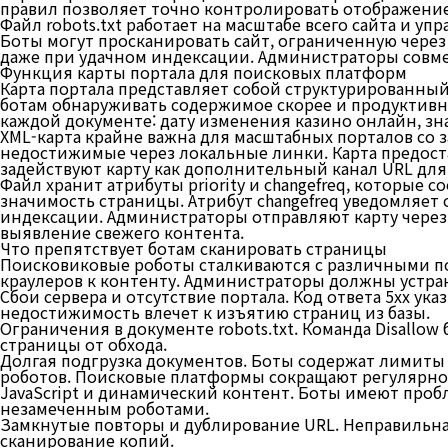
правил позволяет точно контролировать отображение
Файл robots.txt работает на масштабе всего сайта и 
Боты могут просканировать сайт, ограниченную через 
даже при удачном индексации. Администраторы совмещ
Функция карты портала для поисковых платформ
Карта портала представляет собой структурированный
ботам обнаруживать содержимое скорее и продуктивне
каждой документе: дату изменения казино онлайн, зн
XML-карта крайне важна для масштабных порталов со 
недостижимые через локальные линки. Карта предост
задействуют карту как дополнительный канал URL для
Файл хранит атрибуты priority и changefreq, которые с
значимость страницы. Атрибут changefreq уведомляе
индексации. Администраторы отправляют карту через и
выявление свежего контента.
Что препятствует ботам сканировать страницы
Поисковиковые роботы сталкиваются с различными п
краулеров к контенту. Администраторы должны устра
Сбои сервера и отсутствие портала. Код ответа 5xx ук
недостижимость влечет к изъятию страниц из базы.
Ограничения в документе robots.txt. Команда Disallo
страницы от обхода.
Долгая подгрузка документов. Боты содержат лимиты
роботов. Поисковые платформы сокращают регулярнос
JavaScript и динамический контент. Боты имеют проб
незамеченным роботами.
Замкнутые повторы и дублирование URL. Неправильная
сканирование копий.