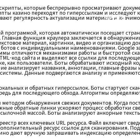
скрипты, которые беспрерывно просматривают докуме
ипты казино переходят по гиперссылкам и исследуют 
회사소개
вают регулярность актуализации материала и значимос
 программой, которая автоматически посещает стран
. Главная функция краулера заключается в обнаружени
кстовое материал, картинки, видео и организацию до
ботов с индивидуальными наименованиями. Google зад
ограммы отличаются механизмами работы и быстротой 
TML-код сайта и выделяют все ссылки для последующе
е, как пользователи. Боты обрабатывают исходный ко
ие анализирует названия, аннотации, главные фразы и
 системы. Данные подвергаются анализу и применяют
кальных и обратных гиперссылок. Боты стартуют скан
едь для последующего обхода. Алгоритмы определяют
 методом обнаружения свежих документов. Когда пост
жные обратные линки ускоряют процесс обработки св
 ссылочной массой. Боты анализируют анкорные текс
реестр всех ключевых URL ресурса. Файл включает св
ополнительный ресурс ссылок для сканирования. Пода
зино дают вручную запрашивать индексацию определе