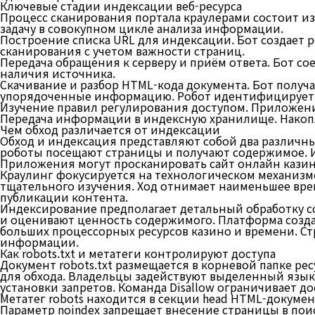
Ключевые стадии индексации веб-ресурса
Процесс сканирования портала краулерами состоит из
задачу в совокупном цикле анализа информации.
Построение списка URL для индексации. Бот создает р
сканирования с учетом важности страниц.
Передача обращения к серверу и приём ответа. Бот со
наличия источника.
Скачивание и разбор HTML-кода документа. Бот получ
упорядоченные информацию. Робот идентифицирует л
Изучение правил регулирования доступом. Приложение 
Передача информации в индексную хранилище. Накоп
Чем обход различается от индексации
Обход и индексация представляют собой два различн
роботы посещают страницы и получают содержимое. 
Приложения могут просканировать сайт онлайн казин
Краулинг фокусируется на технологическом механизме
тщательного изучения. Ход отнимает наименьшее вре
публикации контента.
Индексирование предполагает детальный обработку с
и оценивают ценность содержимого. Платформа созда
больших процессорных ресурсов казино и времени. Ст
информации.
Как robots.txt и метатеги контролируют доступа
Документ robots.txt размещается в корневой папке ре
для обхода. Владельцы задействуют выделенный язык 
установки запретов. Команда Disallow ограничивает д
Метатег robots находится в секции head HTML-докумен
Параметр noindex запрещает внесение страницы в поис