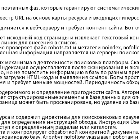
 поэтапных фаз, которые гарантируют систематически
еестр URL на основе карты ресурса и входящих гиперс
единяется к веб-серверу и требует контент сайта. Бо
ает исходный код страницы и извлекает текстовый кон
инки для внесения в список.
проверяет файл robots.txt и метатеги noindex, nofol
ленная информация направляется на серверы поисков
ых механизма в деятельности поисковых платформ. Ск
Индексация осуществляется после сканирования и вк
о, но не поместить информацию в базу по разным при
 загрузки HTML-кода и выявления ссылок. Боты прост
мя и требует меньше мощностей. Периодичность обход
одержимого и определение пригодности сайта. Алгор
ет структурированные элементы в базе данных для о
раница может быть просканирована, но удалена из баз
сурса и содержит директивы для поисковиковых крауле
для определения инструкций обхода. Инструкция User
оступ к определённым разделам или каталогам.
та и контролирует обработкой конкретной документа. 
ковиковую базу. Атрибут nofollow указывает роботам 