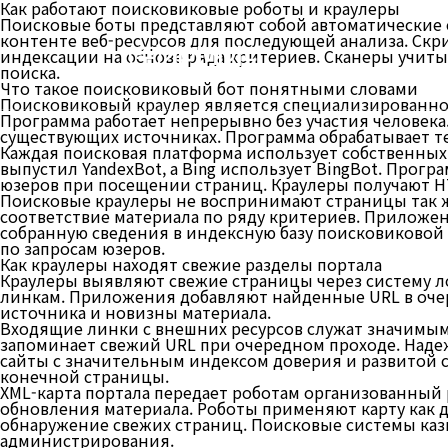
Как работают поисковиковые роботы и краулеры
Поисковые боты представляют собой автоматические 
контенте веб-ресурсов для последующей анализа. Скр
(주)케이에이디
индексации на основе ряда критериев. Сканеры учиты
поиска.
Что такое поисковиковый бот понятными словами
Поисковиковый краулер является специализированной
Программа работает непрерывно без участия человека
существующих источниках. Программа обрабатывает те
Каждая поисковая платформа использует собственных 
выпустил YandexBot, а Bing использует BingBot. Пр
юзеров при посещении страниц. Краулеры получают H
Поисковые краулеры не воспринимают страницы так ж
соответствие материала по ряду критериев. Приложен
собранную сведения в индексную базу поисковиковой
по запросам юзеров.
Как краулеры находят свежие разделы портала
Краулеры выявляют свежие страницы через систему ло
линкам. Приложения добавляют найденные URL в очер
источника и новизны материала.
Входящие линки с внешних ресурсов служат значимым
запоминает свежий URL при очередном проходе. Наде
сайты с значительным индексом доверия и развитой
конечной страницы.
XML-карта портала передает роботам организованный 
обновления материала. Роботы применяют карту как д
обнаружение свежих страниц. Поисковые системы ка
администрирования.