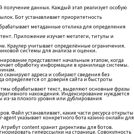
й получение данных. Каждый этап реализует особую
сылок. Бот устанавливает приоритетность
т обрабатывает метаданные отклика для определения
тент. Приложение изучает метатеги, титулы и
low. Краулер учитывает определённые ограничения.
иковой системы для анализа и оценки.
анирование представляет начальным этапом, когда
лючает обработку информации в хранилище системы.
чинам.
о сканируют адреса и собирают сведения без
а определяется от доверия сайта и быстроты
итмы обрабатывают текст, выделяют основные фразы
перативного нахождения. Индексирование нуждается
ы из-за плохого уровня или дублирования
ров. Файл устанавливает, какие части ресурса открыты
-agent указывает конкретного бота казино онлайн для
Атрибут content хранит директивы для ботов.
игнорировать гиперссылки на странице. Совокупность