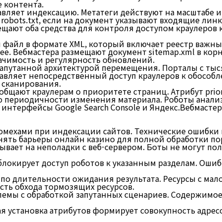
 контента.
управляет индексацию. Метатеги действуют на масштабе
robots.txt, если на документ указывают входящие линк
ают оба средства для контроля доступом краулеров к
 файл в формате XML, который включает реестр важны
е. Вебмастера размещают документ sitemap.xml в кор
ачимость и регулярность обновлений.
запутанной архитектурой перемещения. Порталы с тыс
авляет непосредственный доступ краулеров к обособ
 сканирования.
ообщают краулерам о приоритете страниц. Атрибут prior
т о периодичности изменения материала. Роботы анал
нтерфейсы Google Search Console и Яндекс.Вебмастер.
омехами при индексации сайтов. Технические ошибки
нять барьеры онлайн казино для полной обработки по
азывает на неполадки с веб-сервером. Боты не могут п
w блокирует доступ роботов к указанным разделам. Ош
 по длительности ожидания результата. Ресурсы с ма
ть обхода тормозящих ресурсов.
лемы с обработкой запутанных сценариев. Содержимое
 установка атрибутов формирует совокупность адресо