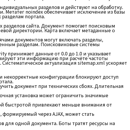
 индивидуальных разделов и действуют на обработку.
и. Метатег noindex обеспечивает исключение из базы
 разделам портала.
х разделов сайта. Документ помогает поисковым
невой директории. Карта включает метаданные о
ячами документов могут включать разделы,
ленным разделам. Поисковиковые системы
ity принимает данные от 0.0 до 1.0 и указывает
изируют эти информацию при расчёте частоты
 Систематическое актуализация sitemap.xml ускоряет
 и некорректные конфигурации блокируют доступ
ртала.
олучить документ при технических сбоях. Длительная
ибочная установка может ограничить значимые
лой быстротой привлекают меньше внимания от
, формируемый через AJAX, может стать
в для одной документа. Боты тратят ресурсы на