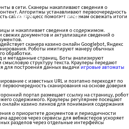
нты в сети. Сканеры накапливают сведения о
контент. Алгоритмы устанавливают первоочередность
사업분야
고객센터
ть сайта. Процесс помогает системам освежать итоги
ицы и накапливает сведения о содержимом.
и свежих документов и актуализации сведений о
кументов.
ействует сканера казино онлайн Googlebot, Яндекс
сканирования. Роботы имитируют манеру обычных
го обработки.
д и метаданные страниц. Боты анализируют
 смысловую структуру текста. Краулеры передают
ся для построения данных выдачи
игровые автоматы
ирование с известных URL и поэтапно переходят по
 первоочередность сканирования на основе доверия
оронний портал размещает ссылку на страницу, робот
ежего содержимого. Краулеры регулярнее посещают
ты онлайн казино линков для понимания содержания
едения о приоритете документов и периодичности
ча адресов через сервисы для вебмастеров ускоряет
нных разделов через отдельные интерфейсы