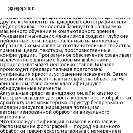
Как построены комплексы определения картинок
Механизмы опознавания снимков являют собой
(주)케이에이디
комплекс процедур и софтверных разработок,
умеющих идентифицировать сущности, лица, текст и
другие компоненты на цифровых фотографиях или
видеороликах. Технология базируется на приёмах
машинного обучения и компьютерного зрения.
Фундамент нынешних механизмов создают глубокие
нейронные сети, подготовленные на миллионах
образцов. Схемы извлекают отличительные свойства:
границы, цвета, текстуры, пространственные
конфигурации. Программное обеспечение сравнивает
извлечённые данные с базовыми шаблонами.
Процесс охватывает несколько этапов. Вначале
происходит предварительная подготовка:
унификация яркости, устранение искажений. Затем
механизм извлекает главные свойства объектов. На
финальном этапе схемы классифицируют
обнаруженные элементы.
Актуальные средства внедряют онлайн казино с
быстрым выводом для роста корректности обработки.
Архитектура компьютерных структур беспрерывно
модернизируется, наращивая потенциал
автоматизированной обработки визуального
материала.
Что такое идентификация снимков и его задачи
Распознавание фотографий — подход машинного
обработки графического материала с намерением