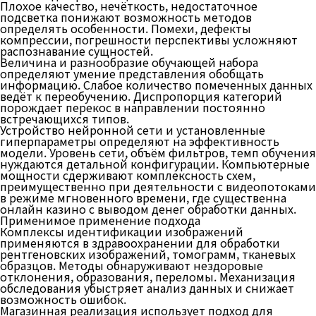
Плохое качество, нечёткость, недостаточное
подсветка понижают возможность методов
определять особенности. Помехи, дефекты
компрессии, погрешности перспективы усложняют
распознавание сущностей.
Величина и разнообразие обучающей набора
определяют умение представления обобщать
информацию. Слабое количество помеченных данных
ведёт к переобучению. Диспропорция категорий
порождает перекос в направлении постоянно
встречающихся типов.
Устройство нейронной сети и установленные
гиперпараметры определяют на эффективность
модели. Уровень сети, объём фильтров, темп обучения
нуждаются детальной конфигурации. Компьютерные
мощности сдерживают комплексность схем,
преимущественно при деятельности с видеопотоками
в режиме мгновенного времени, где существенна
онлайн казино с выводом денег обработки данных.
Применимое применение подхода
Комплексы идентификации изображений
применяются в здравоохранении для обработки
рентгеновских изображений, томограмм, тканевых
образцов. Методы обнаруживают нездоровые
отклонения, образования, переломы. Механизация
обследования убыстряет анализ данных и снижает
возможность ошибок.
Магазинная реализация использует подход для