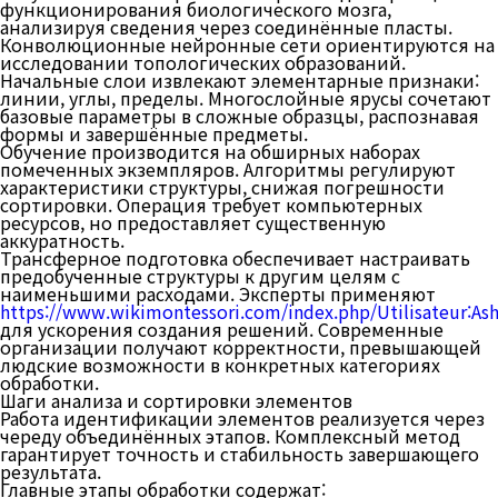
функционирования биологического мозга,
анализируя сведения через соединённые пласты.
Конволюционные нейронные сети ориентируются на
исследовании топологических образований.
Начальные слои извлекают элементарные признаки:
линии, углы, пределы. Многослойные ярусы сочетают
базовые параметры в сложные образцы, распознавая
формы и завершённые предметы.
Обучение производится на обширных наборах
помеченных экземпляров. Алгоритмы регулируют
характеристики структуры, снижая погрешности
сортировки. Операция требует компьютерных
ресурсов, но предоставляет существенную
аккуратность.
Трансферное подготовка обеспечивает настраивать
предобученные структуры к другим целям с
наименьшими расходами. Эксперты применяют
https://www.wikimontessori.com/index.php/Utilisateur:As
для ускорения создания решений. Современные
организации получают корректности, превышающей
людские возможности в конкретных категориях
обработки.
Шаги анализа и сортировки элементов
Работа идентификации элементов реализуется через
череду объединённых этапов. Комплексный метод
гарантирует точность и стабильность завершающего
результата.
Главные этапы обработки содержат: