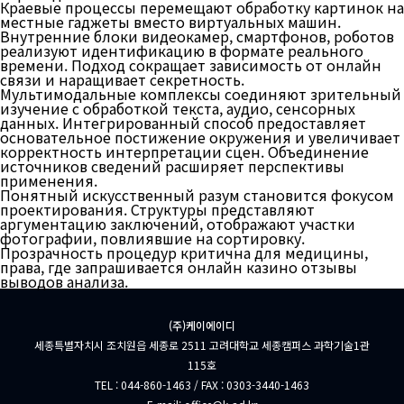
Краевые процессы перемещают обработку картинок на
местные гаджеты вместо виртуальных машин.
Внутренние блоки видеокамер, смартфонов, роботов
реализуют идентификацию в формате реального
времени. Подход сокращает зависимость от онлайн
связи и наращивает секретность.
Мультимодальные комплексы соединяют зрительный
изучение с обработкой текста, аудио, сенсорных
данных. Интегрированный способ предоставляет
основательное постижение окружения и увеличивает
корректность интерпретации сцен. Объединение
источников сведений расширяет перспективы
применения.
Понятный искусственный разум становится фокусом
проектирования. Структуры представляют
аргументацию заключений, отображают участки
фотографии, повлиявшие на сортировку.
Прозрачность процедур критична для медицины,
права, где запрашивается онлайн казино отзывы
выводов анализа.
(주)케이에이디
세종특별자치시 조치원읍 세종로 2511 고려대학교 세종캠퍼스 과학기술1관
115호
TEL : 044-860-1463 / FAX : 0303-3440-1463