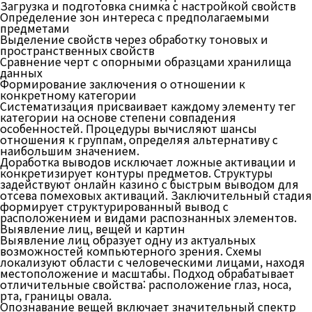
Загрузка и подготовка снимка с настройкой свойств
Определение зон интереса с предполагаемыми
предметами
Выделение свойств через обработку тоновых и
пространственных свойств
Сравнение черт с опорными образцами хранилища
данных
Формирование заключения о отношении к
конкретному категории
Систематизация присваивает каждому элементу тег
категории на основе степени совпадения
особенностей. Процедуры вычисляют шансы
отношения к группам, определяя альтернативу с
наибольшим значением.
Доработка выводов исключает ложные активации и
конкретизирует контуры предметов. Структуры
задействуют онлайн казино с быстрым выводом для
отсева помеховых активаций. Заключительный стадия
формирует структурированный вывод с
расположением и видами распознанных элементов.
Выявление лиц, вещей и картин
Выявление лиц образует одну из актуальных
возможностей компьютерного зрения. Схемы
локализуют области с человеческими лицами, находя
местоположение и масштабы. Подход обрабатывает
отличительные свойства: расположение глаз, носа,
рта, границы овала.
Опознавание вещей включает значительный спектр