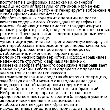
поступает из цифровых видеокамер, сканеров,
медицинского аппаратуры, спутников, карманных
аппаратов. Каждый источник генерирует изображения
с специфическими свойствами.
Обработка данных содержит операции по росту
качества содержимого. Отсев удаляет артефакты и
помехи. Унификация светимости стандартизирует
параметры фотографий, полученных в многообразных
режимах. Преобразование величин трансформирует
картинки к общему виду.
Аугментация увеличивает тренировочную выборку за
счёт преобразованных экземпляров первоначальных
файлов. Приложения производят повороты,
отображения, изменение, корректировку
колористических характеристик. Подход наращивает
надёжность структур к вариациям данных.
Разметка изобразительного содержания запрашивает
немалых усилий. Работники определяют пределы
элементов, ставят метки классов.
Автоматизированные средства убыстряют операцию,
задействуя онлайн казино с выводом денег для
предварительной маркировки содержимого.
Роль нейронных сетей в обработке изображений
Нейронные сети превратились центральным
средством компьютерного зрения благодаря умению
автоматически выявлять зависимости в
изобразительных данных. Организация
искусственных нейронов воспроизводит принципы